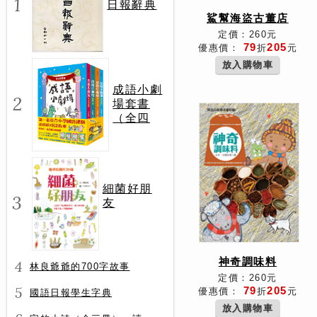
1
日報辭典
鯊幫海盜古董店
定價：260元
79
205
優惠價：
折
元
放入購物車
成語小劇
2
場套書
（全四
冊）
細菌好朋
3
友
神奇調味料
4
林良爺爺的700字故事
定價：260元
5
79
205
優惠價：
折
元
國語日報學生字典
放入購物車