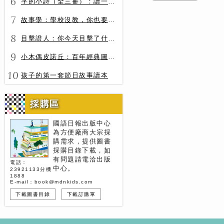
6
字的小詩（全三冊）：讀一首詩，交一個字朋友（字字小宇宙+字字看心情+字字有意思）
7
故事學：學校沒教，你也要會的表達力
8
目擊證人：你今天目擊了什麼？
9
小木偶皮諾丘：百年經典圖文全譯版
10
孩子的第一套節日故事讀本
採購區
國語日報出版中心
為方便廠商大宗採
購需求，提供圖書
採購目錄下載，如
有問題請電洽出版
電話：
中心。
23921133分機
1888
E-mail：book@mdnkids.com
下載圖書目錄
下載訂購單