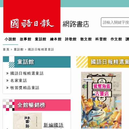
小說館
故事館
童話館
繪本館
詩歌館
散文館
科普館
作文館
首頁
童話館
國語日報精選童話
童話館
國語日報精選
國語日報精選童話
名家童話
牧笛獎精品童話
全館暢銷榜
新編國語