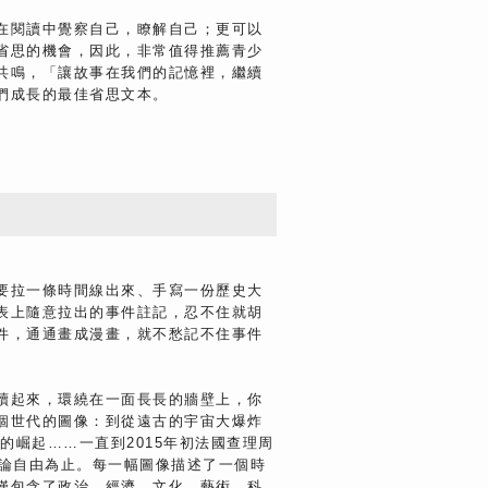
在閱讀中覺察自己，瞭解自己；更可以
省思的機會，因此，非常值得推薦青少
共鳴，「讓故事在我們的記憶裡，繼續
們成長的最佳省思文本。
要拉一條時間線出來、手寫一份歷史大
表上隨意拉出的事件註記，忍不住就胡
件，通通畫成漫畫，就不愁記不住事件
續起來，環繞在一面長長的牆壁上，你
個世代的圖像：到從遠古的宇宙大爆炸
的崛起……一直到2015年初法國查理周
言論自由為止。每一幅圖像描述了一個時
僅包含了政治、經濟、文化、藝術、科