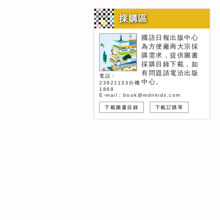
採購區
國語日報出版中心
為方便廠商大宗採
購需求，提供圖書
採購目錄下載，如
有問題請電洽出版
電話：
中心。
23921133分機
1888
E-mail：book@mdnkids.com
下載圖書目錄
下載訂購單