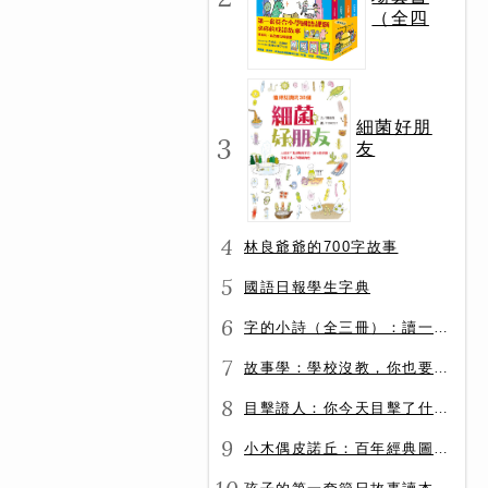
（全四
冊）
細菌好朋
3
友
4
林良爺爺的700字故事
5
國語日報學生字典
6
字的小詩（全三冊）：讀一首詩，交一個字朋友（字字小宇宙+字字看心情+字字有意思）
7
故事學：學校沒教，你也要會的表達力
8
目擊證人：你今天目擊了什麼？
9
小木偶皮諾丘：百年經典圖文全譯版