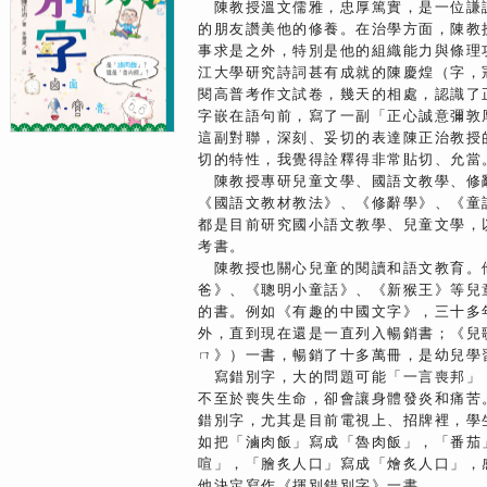
陳教授溫文儒雅，忠厚篤實，是一位謙
的朋友讚美他的修養。在治學方面，陳教
事求是之外，特別是他的組織能力與條理
江大學研究詩詞甚有成就的陳慶煌（字，
閱高普考作文試卷，幾天的相處，認識了
字嵌在語句前，寫了一副「正心誠意彌敦
這副對聯，深刻、妥切的表達陳正治教授
切的特性，我覺得詮釋得非常貼切、允當
陳教授專研兒童文學、國語文教學、修
《國語文教材教法》、《修辭學》、《童
都是目前研究國小語文教學、兒童文學，
考書。
陳教授也關心兒童的閱讀和語文教育。
爸》、《聰明小童話》、《新猴王》等兒
的書。例如《有趣的中國文字》，三十多
外，直到現在還是一直列入暢銷書；《兒
ㄇ》）一書，暢銷了十多萬冊，是幼兒學
寫錯別字，大的問題可能「一言喪邦」
不至於喪失生命，卻會讓身體發炎和痛苦
錯別字，尤其是目前電視上、招牌裡，學
如把「滷肉飯」寫成「魯肉飯」，「番茄
喧」，「膾炙人口」寫成「燴炙人口」，
他決定寫作《揮別錯別字》一書。