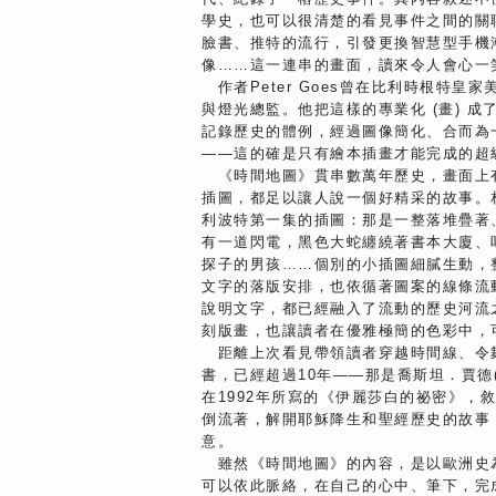
學史，也可以很清楚的看見事件之間的關
臉書、推特的流行，引發更換智慧型手機
像……這一連串的畫面，讀來令人會心一
作者Peter Goes曾在比利時根特皇
與燈光總監。他把這樣的專業化 (畫) 
記錄歷史的體例，經過圖像簡化、合而為
——這的確是只有繪本插畫才能完成的超
《時間地圖》貫串數萬年歷史，畫面上
插圖，都足以讓人說一個好精采的故事。相
利波特第一集的插圖：那是一整落堆疊著
有一道閃電，黑色大蛇纏繞著書本大廈、
探子的男孩……個別的小插圖細膩生動，
文字的落版安排，也依循著圖案的線條流
說明文字，都已經融入了流動的歷史河流
刻版畫，也讓讀者在優雅極簡的色彩中，
距離上次看見帶領讀者穿越時間線、令
書，已經超過10年——那是喬斯坦．賈德
在1992年所寫的《伊麗莎白的祕密》，
倒流著，解開耶穌降生和聖經歷史的故事
意。
雖然《時間地圖》的內容，是以歐洲史
可以依此脈絡，在自己的心中、筆下，完