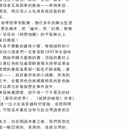
聯或者互為因果的脈絡——舉例來說，
潮流、再出現人人化身為低頭族的影
笑。
家美術學院學習動畫，擔任多年的舞台監督
成了歷史繪本，把「編年」與「紀傳」兩種
一呈現在《時間地圖》的平面舞台上
級任務呢！
有多不勝數的趣味小圖，每個細碎的小
信小讀者們一定會喜歡1997年出版哈
、猶如帝國大廈般的書，頂端的書封上
吐著紅色蛇信威脅騎著飛天掃帚追逐金
整體的畫面遠看卻一點也不顯凌亂；連
動——，就好像所有的小插圖、所有的
之中。全書用色仿效構圖精美的套色蝕
可以專注於每個歷史事件當中。
舞菇掩書讚嘆、捨不得一下子看完的好
(《蘇菲的世界》、《紙牌的秘密》作者)
敘述一位小女孩穿越時空冒險，依照時間
，可惜這本書並沒有引起台灣讀者的注
為主，但在閱讀本書之後，我們當然也
成一幅亞洲的、美洲的、或者台灣的、