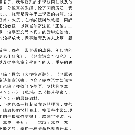
謙君子。我常聽到許多學校同仁以及他
授十分認真與嚴謹，除了閱讀廣泛，實
功夫，確實是青年學生學習的典範。淡
冠甫）教授，在考試院與陳教授一同評
正治教授，以鑲嵌修辭法把「正治」二
厚，治事宏文尚本真」的對聯送給他。
的治學成就，做事踏實及為人忠厚、親
。
辭學，都有非常豐碩的成果。例如他的
話寫作研究》、《兒童詩寫作研究》，
以及從事兒童文學創作的人，重要的參
他除了撰寫《大樓換新裝》、《老鷹爸
童詩和童話書，也寫了幾本語文知識性
年來除了獲得許多獎盃、獎狀和獎章
歌ㄅㄆㄇ》（現增訂為《快速學會ㄅㄆ
習ㄅㄆㄇ的最好教材。
；小的也像一根刺留在身體裡面，雖然
。陳教授鑑於社會上、校園學生常出現
生的手機或作業簿上，錯別字氾濫。例
」寫成「蕃茄」、「寒暄」寫成「寒
感慨之餘，基於一種使命感與責任感，