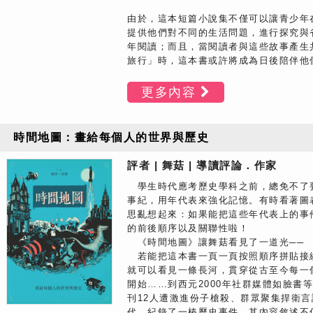
由於，這本短篇小說集不僅可以讓青少年
提供他們對不同的生活問題，進行探究與
年閱讀；而且，當閱讀者與這些故事產生
旅行」時，這本書或許將成為日後陪伴他
更多內容
時間地圖：畫給每個人的世界與歷史
評者 | 舞菇 | 導讀評論．作家
學生時代應考歷史學科之前，總免不了
事紀，用年代表來強化記憶。有時看著圖
思亂想起來：如果能把這些年代表上的事
的前後順序以及關聯性啦！
《時間地圖》讓舞菇看見了一道光──
若能把這本書一頁一頁按照順序拼貼接
就可以看見一條長河，貫穿從古至今每一
開始……到西元2000年社群媒體如臉書等
刊12人遭激進份子槍殺、群眾聚集捍衛
代、紀錄了一樁歷史事件。其內容敘述不