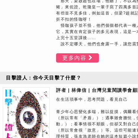
那天，梁啟超也在場，他聽了，不以為
豬」來佐證。乾隆皇一輩子寫了四萬多首
有些並不見多佳，例如這首，但梁?超就
折不扣的怪咖呀！
怪咖孩子並不怪，他們個個都代表一種
它，其實在肯定孩子的多元表現，這是一
上完十五堂課後……
說不定哪天，他們也會露一手，讓您震
更多內容
目擊證人：你今天目擊了什麼？
評者 | 林偉信 | 台灣兒童閱讀學會
在生活瑣事中，思考問題，看見自己
青少年心思變化多端，難以捉摸，偶爾看
（所以常有「矛盾」）；遇事雖會膽怯，
動」）；看事情很不順眼，但卻又對自己
（所以常會很「故意」）等。這些可能連
理特質，張友漁老師在她的這本短篇小說