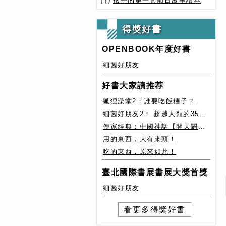
10
孩子的第一套節日故事讀本
得獎好書
OPENBOOK年度好書
細菌好朋友
好書大家讀推荐
狐狸澡堂2：誰要吃飯糰子？
細菌好朋友2： 超越人類的35種細菌生存絕技
傳家經典：中國神話【開天闢地篇】盤古、女媧還有奇珍異獸
用的東西，大有來頭！
吃的東西，原來如此！
臺北國際書展書展大獎首獎
細菌好朋友
看更多得獎好書