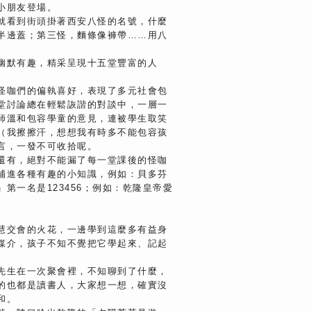
小朋友登場。
就看到街頭掛著西安八怪的名號，什麼
半邊蓋；第三怪，麵條像褲帶……用八
幽默有趣，精采呈現十五堂豐富的人
怪咖們的偏執喜好，表現了多元社會包
堂討論總在輕鬆詼諧的對談中，一層一
師溫和包容學童的意見，連被學生取笑
（我擦擦汗，想想我有時多不能包容孩
言，一發不可收拾呢。
還有，絕對不能漏了每一堂課後的怪咖
補進各種有趣的小知識，例如：貝多芬
第一名是123456；例如：乾隆皇帝愛
慧交會的火花，一邊學到這麼多有益身
媒介，孩子不知不覺把它學起來、記起
先生在一次聚會裡，不知聊到了什麼，
的也都是讀書人，大家想一想，確實沒
和。