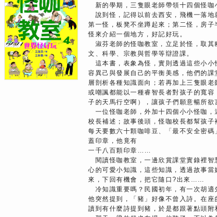
新的學期，三隻眼老師帶領十四個怪咖
說到怪，記得以前去西安，飛機一落地
第一怪，板凳不坐蹲起來；第二怪，房子
怪來介紹一個地方，好記好玩。
淑芬老師的怪咖教室，立足於怪，取其
文、科學、宗教與哲學等辯證課。
這本書，表象為怪，實則透過這些小小
容異己與發展自己的平衡美感，他們的課
層剖析各種知識面向；若再加上三隻眼老
或嘲諷都能以一種睿智長者對孩子的寬容
子的天馬行空啊），讓孩子們願意暢所欲
一位怪咖老師，外加十四個小小怪咖，
校長補述；故事後頭，怪咖校長都幫孩子
每天要數六十顆咖啡豆、「最不安全密碼」
蓋印章，他竟有
一千八百顆印章……
閱讀怪咖教室，一邊欣賞課堂實錄裡智
心的可愛小知識，這些知識，透過故事當
來，下回有機會，把它隨口?出來……
冷知識重要嗎？民國初年，有一次胡適
他突然提到，「豬」好像不曾入詩。在座
讀到有什麼詩提到豬，於是都跟著點頭附