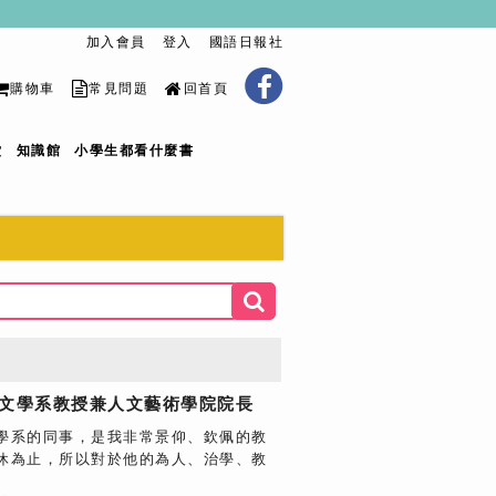
加入會員
登入
國語日報社
購物車
常見問題
回首頁
堂
知識館
小學生都看什麼書
國語文學系教授兼人文藝術學院院長
學系的同事，是我非常景仰、欽佩的教
休為止，所以對於他的為人、治學、教