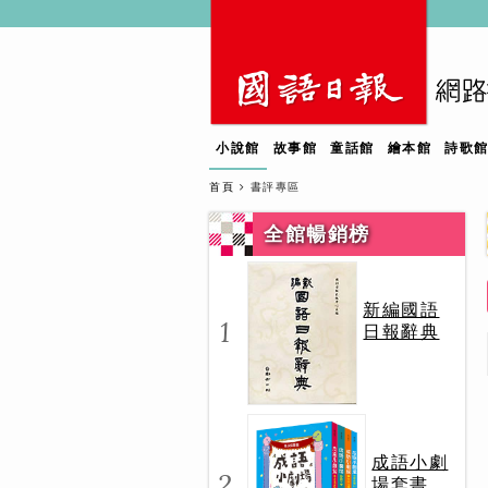
小說館
故事館
童話館
繪本館
詩歌
首頁
書評專區
全館暢銷榜
新編國語
1
日報辭典
成語小劇
2
場套書