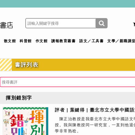
館
散文館
科普館
作文館
讀報教育叢書
語文／工具書
文學／親職講
書評列表
揮別錯別字
評者 | 葉鍵得 | 臺北市立大學中
陳正治教授是我臺北市立大學中國語文
授。我與陳教授同一研究室，一直到他退
學非常熟稔。