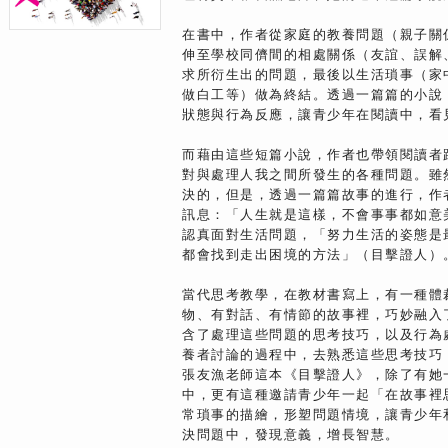
在書中，作者從家庭的教養問題（親子關
伸至學校同儕間的相處關係（友誼、誤解
求所衍生出的問題，最後以生活瑣事（家
做白工等）做為終結。透過一篇篇的小說
狀態與行為反應，讓青少年在閱讀中，看
而藉由這些短篇小說，作者也帶領閱讀者
對與處理人我之間所發生的各種問題。雖
決的，但是，透過一篇篇故事的進行，作
訊息：「人生就是這樣，不會事事都如意
認真面對生活問題，「努力生活的姿態是
都會找到走出困境的方法」（目擊證人）
當代思考教學，在教材書寫上，有一種體
物、有對話、有情節的故事裡，巧妙融入
含了處理這些問題的思考技巧，以及行為
養者討論的過程中，去熟悉這些思考技巧
張友漁老師這本《目擊證人》，除了有她
中，更有這種邀請青少年一起「在故事裡
常瑣事的描繪，形塑問題情境，讓青少年
決問題中，發現意義，增長智慧。