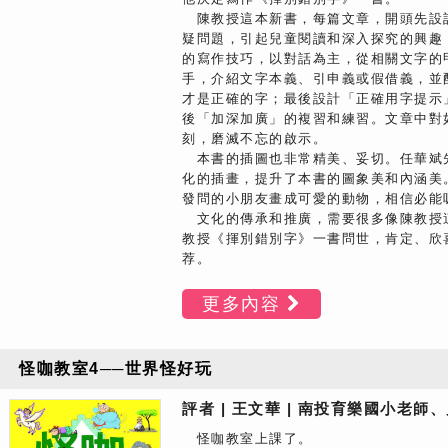
陳教授這本新書，每篇文章，開頭先設
疑問題，引起兒童閱讀和深入探究的興趣
的寫作技巧，以對話為主，從相關文字的
手，介紹文字本義、引申義或假借義，並
才是正確的字；最後設計「正確用字提示
後「加深加廣」的複習和練習。文章中對
刻，磨滅不忘的啟示。
本書的插圖也非常精美、妥切。任華斌
化的插畫，提升了本書的圖象美和內涵美
發問的小朋友畫成可愛的動物，相信必能
文化的傳承和推廣，需要很多像陳教授
教授《揮別錯別字》一書問世，肯定、欣
荐。
更多內容
怪咖教室4──世界怪好玩
評者 | 王文華 | 南投育樂國小老師
怪咖教室上課了。