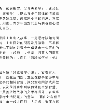
係、家庭衝突、父母失和等），逐步延
、霸凌等），以及青少年嚮往的情愛追
中多餘之物、鄰居家小狗的狗屎、幫忙
，刻畫出青少年面對問題時的各種心理
見自己。
跟隨主角進入故事，一起思考該如何面
然，主角面對的問題常是複雜、不易解
者也不斷的對青少年傳遞出一些正向的
美好」（起飛），但是，只要人們願意
最美麗的」，而且「無論如何她（他）
。
裁叫做「兒童哲學小說」。它在有人
了一些生活問題，並且在故事情節中暗
處事的相關智慧，讓兒童在閱讀或與教
，以及學習書中所欲傳遞的生活智慧。
一貫善於說故事的文學專長外，在敘事
思考生活問題」的意味──藉由對各種日
和主角一起去面對、去思考，進而在解