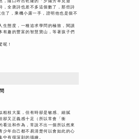
然，隨口吟出乾隆的「夕陽芳草見遊
詩，全唐詩也差不多這個數了，那些詩
記住了，乘機小露一手，證明他也是個不
人生態度，一種追求學問的極致，閱讀
本有趣的豐富的智慧寶山，等著孩子們
驚呢！
顧問
似粗枝大葉，但有時卻是敏感、細膩
但卻又正義感十足（所以常會「衝
的看法和作為，常說不出一個所以然來
青少年自己都不易清楚何以會如此的心
集中有很深刻的描繪。