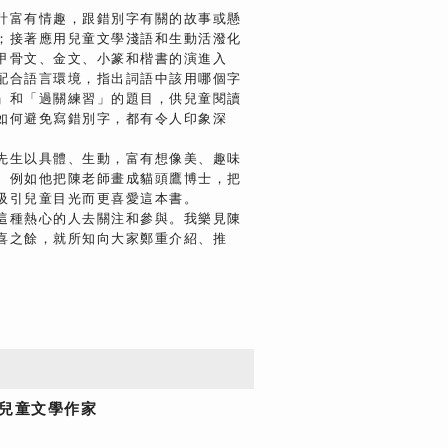
計富有情趣，跟錯別字有關的故事或懸
；接著應用兒童文學淺語和生動活潑化
甲骨文、金文、小篆和楷書的演進入
配合語言環境，指出詞語中該用哪個字
」和「過關練習」的題目，供兒童閱讀
如何避免寫錯別字，都有令人印象深
先生以具體、生動，富有想像美、趣味
。例如他把陳老師畫成貓頭鷹博士，把
吸引兒童目光而更喜愛這本書。
這種熱心的人去關注和參與。我樂見陳
喜之餘，就所知向大家鄭重介紹、推
、兒童文學作家