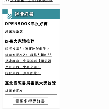
10
孩子的第一套節日故事讀本
得獎好書
OPENBOOK年度好書
細菌好朋友
好書大家讀推荐
狐狸澡堂2：誰要吃飯糰子？
細菌好朋友2： 超越人類的35種細菌生存絕技
傳家經典：中國神話【開天闢地篇】盤古、女媧還有奇珍異獸
用的東西，大有來頭！
吃的東西，原來如此！
臺北國際書展書展大獎首獎
細菌好朋友
看更多得獎好書