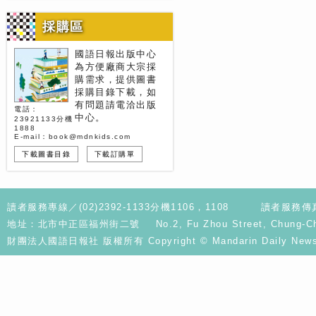
採購區
國語日報出版中心
為方便廠商大宗採
購需求，提供圖書
採購目錄下載，如
有問題請電洽出版
電話：
中心。
23921133分機
1888
E-mail：book@mdnkids.com
下載圖書目錄
下載訂購單
讀者服務專線／(02)2392-1133分機1106，1108
讀者服務傳真／
地址：北市中正區福州街二號 No.2, Fu Zhou Street, Chung-Cheng D
財團法人國語日報社 版權所有 Copyright © Mandarin Daily News. A