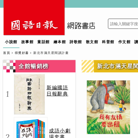
小說館
故事館
童話館
繪本館
詩歌館
散文館
科普館
作文館
首頁
得獎好書
新北市滿天星閱讀計畫
全館暢銷榜
新北市滿天星
新編國語
1
日報辭典
成語小劇
2
場套書