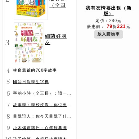
（全四
我有友情要出租（新
冊）
版）
定價：280元
79
221
優惠價：
折
元
放入購物車
細菌好朋
3
友
4
林良爺爺的700字故事
5
國語日報學生字典
6
字的小詩（全三冊）：讀一首詩，交一個字朋友（字字小宇宙+字字看心情+字字有意思）
7
故事學：學校沒教，你也要會的表達力
8
目擊證人：你今天目擊了什麼？
9
小木偶皮諾丘：百年經典圖文全譯版