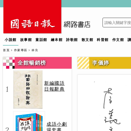
小說館
故事館
童話館
繪本館
詩歌館
散文館
科普館
作文館
首頁
作家專區
林良
全館暢銷榜
李儀婷
新編國語
1
日報辭典
成語小劇
2
場套書