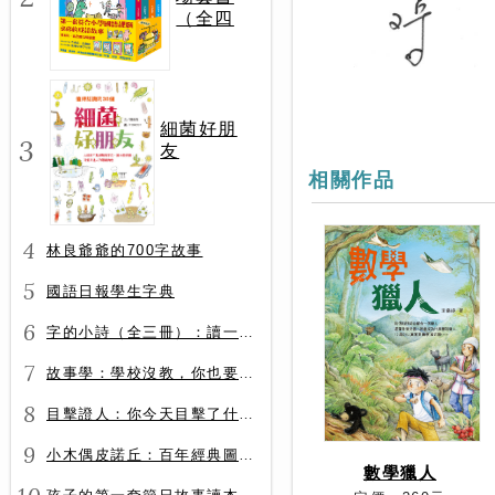
（全四
冊）
細菌好朋
3
友
相關作品
4
林良爺爺的700字故事
5
國語日報學生字典
6
字的小詩（全三冊）：讀一首詩，交一個字朋友（字字小宇宙+字字看心情+字字有意思）
7
故事學：學校沒教，你也要會的表達力
8
目擊證人：你今天目擊了什麼？
9
小木偶皮諾丘：百年經典圖文全譯版
數學獵人