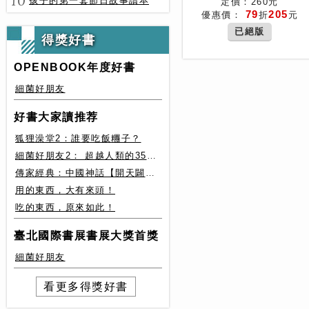
10
孩子的第一套節日故事讀本
定價：260元
79
205
優惠價：
折
元
已絕版
得獎好書
OPENBOOK年度好書
細菌好朋友
好書大家讀推荐
狐狸澡堂2：誰要吃飯糰子？
細菌好朋友2： 超越人類的35種細菌生存絕技
傳家經典：中國神話【開天闢地篇】盤古、女媧還有奇珍異獸
用的東西，大有來頭！
吃的東西，原來如此！
臺北國際書展書展大獎首獎
細菌好朋友
看更多得獎好書