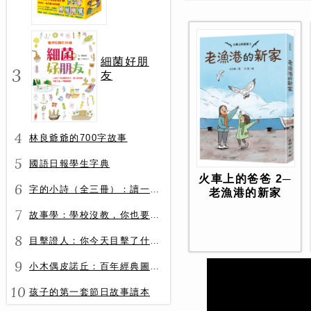
冊）
細菌好朋
3
友
4
林良爺爺的700字故事
5
國語日報學生字典
火車上的爸爸 2─
6
字的小詩（全三冊）：讀一首詩，交一個字朋友（字字小宇宙+字字看心情+字字有意思）
老漁港的新家
7
故事學：學校沒教，你也要會的表達力
8
目擊證人：你今天目擊了什麼？
9
小木偶皮諾丘：百年經典圖文全譯版
10
孩子的第一套節日故事讀本