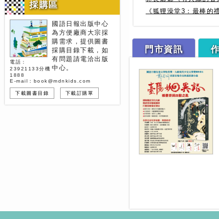
採購區
《狐狸澡堂3：最棒的
國語日報出版中心
為方便廠商大宗採
購需求，提供圖書
門市資訊
採購目錄下載，如
有問題請電洽出版
電話：
中心。
23921133分機
1888
E-mail：book@mdnkids.com
下載圖書目錄
下載訂購單