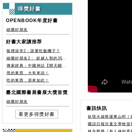
得獎好書
OPENBOOK年度好書
細菌好朋友
好書大家讀推荐
狐狸澡堂2：誰要吃飯糰子？
細菌好朋友2： 超越人類的35種細菌生存絕技
傳家經典：中國神話【開天闢地篇】盤古、女媧還有奇珍異獸
用的東西，大有來頭！
吃的東西，原來如此！
臺北國際書展書展大獎首獎
細菌好朋友
書訊快訊
看更多得獎好書
妖怪火線救援東山村！
國語日報兒童文學牧笛
林良爺爺《有人緣的香