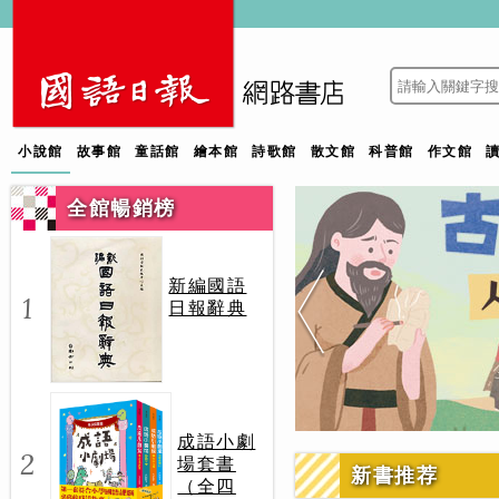
小說館
故事館
童話館
繪本館
詩歌館
散文館
科普館
作文館
全館暢銷榜
新編國語
1
日報辭典
成語小劇
2
場套書
新書推荐
（全四