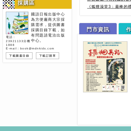
採購區
《狐狸澡堂3：最棒的
國語日報出版中心
為方便廠商大宗採
購需求，提供圖書
門市資訊
採購目錄下載，如
有問題請電洽出版
電話：
中心。
23921133分機
1888
E-mail：book@mdnkids.com
下載圖書目錄
下載訂購單