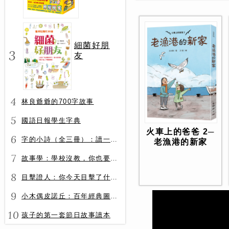
冊）
細菌好朋
3
友
4
林良爺爺的700字故事
5
國語日報學生字典
火車上的爸爸 2─
6
字的小詩（全三冊）：讀一首詩，交一個字朋友（字字小宇宙+字字看心情+字字有意思）
老漁港的新家
7
故事學：學校沒教，你也要會的表達力
8
目擊證人：你今天目擊了什麼？
9
小木偶皮諾丘：百年經典圖文全譯版
10
孩子的第一套節日故事讀本