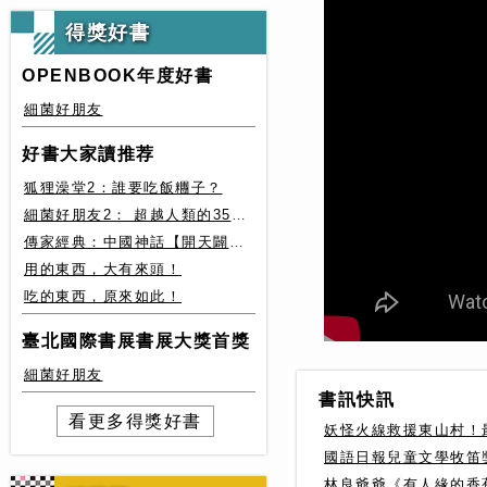
得獎好書
OPENBOOK年度好書
細菌好朋友
好書大家讀推荐
狐狸澡堂2：誰要吃飯糰子？
細菌好朋友2： 超越人類的35種細菌生存絕技
傳家經典：中國神話【開天闢地篇】盤古、女媧還有奇珍異獸
用的東西，大有來頭！
吃的東西，原來如此！
臺北國際書展書展大獎首獎
細菌好朋友
書訊快訊
看更多得獎好書
妖怪火線救援東山村！
國語日報兒童文學牧笛
林良爺爺《有人緣的香