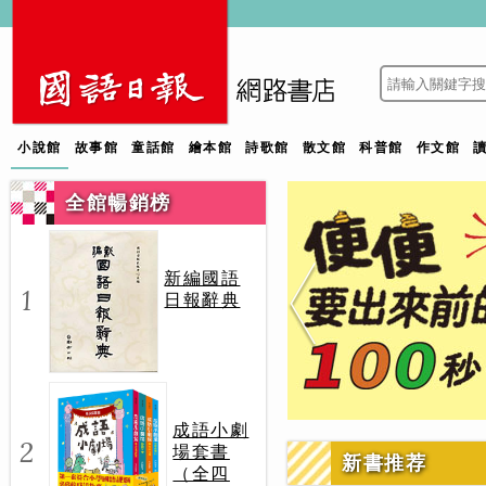
小說館
故事館
童話館
繪本館
詩歌館
散文館
科普館
作文館
全館暢銷榜
新編國語
1
日報辭典
成語小劇
2
場套書
新書推荐
（全四