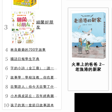
冊）
細菌好朋
3
友
4
林良爺爺的700字故事
5
國語日報學生字典
火車上的爸爸 2─
6
字的小詩（全三冊）：讀一首詩，交一個字朋友（字字小宇宙+字字看心情+字字有意思）
老漁港的新家
7
故事學：學校沒教，你也要會的表達力
8
目擊證人：你今天目擊了什麼？
9
小木偶皮諾丘：百年經典圖文全譯版
10
孩子的第一套節日故事讀本