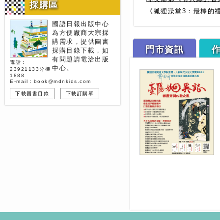
採購區
《狐狸澡堂3：最棒的
國語日報出版中心
為方便廠商大宗採
購需求，提供圖書
門市資訊
採購目錄下載，如
有問題請電洽出版
電話：
中心。
23921133分機
1888
E-mail：book@mdnkids.com
下載圖書目錄
下載訂購單