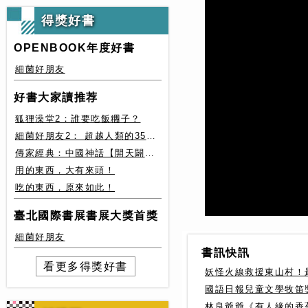
得獎好書
OPENBOOK年度好書
細菌好朋友
好書大家讀推荐
狐狸澡堂2：誰要吃飯糰子？
細菌好朋友2： 超越人類的35種細菌生存絕技
傳家經典：中國神話【開天闢地篇】盤古、女媧還有奇珍異獸
用的東西，大有來頭！
吃的東西，原來如此！
臺北國際書展書展大獎首獎
細菌好朋友
書訊快訊
看更多得獎好書
妖怪火線救援東山村！
國語日報兒童文學牧笛
林良爺爺《有人緣的香