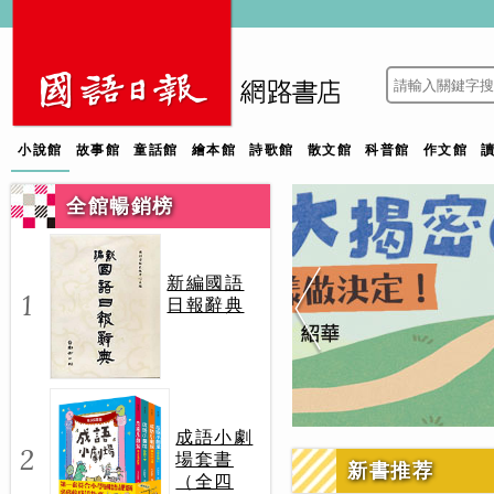
小說館
故事館
童話館
繪本館
詩歌館
散文館
科普館
作文館
全館暢銷榜
新編國語
1
日報辭典
成語小劇
2
場套書
新書推荐
（全四