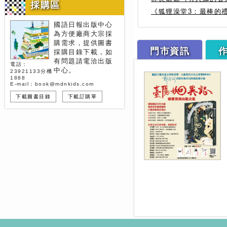
採購區
《狐狸澡堂3：最棒的
國語日報出版中心
為方便廠商大宗採
購需求，提供圖書
門市資訊
採購目錄下載，如
有問題請電洽出版
電話：
中心。
23921133分機
1888
E-mail：book@mdnkids.com
下載圖書目錄
下載訂購單