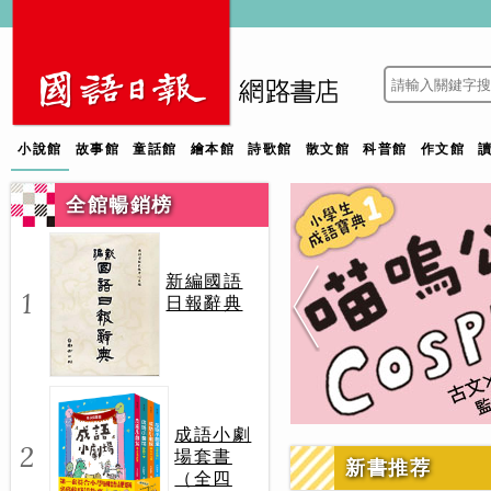
小說館
故事館
童話館
繪本館
詩歌館
散文館
科普館
作文館
全館暢銷榜
新編國語
1
日報辭典
成語小劇
2
場套書
新書推荐
（全四