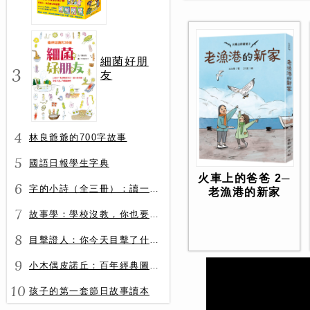
冊）
細菌好朋
3
友
4
林良爺爺的700字故事
5
國語日報學生字典
火車上的爸爸 2─
6
字的小詩（全三冊）：讀一首詩，交一個字朋友（字字小宇宙+字字看心情+字字有意思）
老漁港的新家
7
故事學：學校沒教，你也要會的表達力
8
目擊證人：你今天目擊了什麼？
9
小木偶皮諾丘：百年經典圖文全譯版
10
孩子的第一套節日故事讀本