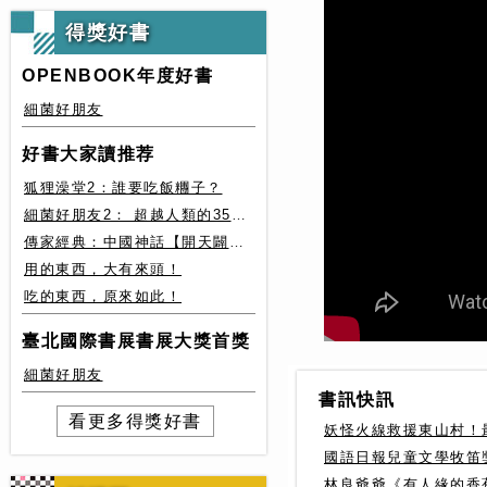
得獎好書
OPENBOOK年度好書
細菌好朋友
好書大家讀推荐
狐狸澡堂2：誰要吃飯糰子？
細菌好朋友2： 超越人類的35種細菌生存絕技
傳家經典：中國神話【開天闢地篇】盤古、女媧還有奇珍異獸
用的東西，大有來頭！
吃的東西，原來如此！
臺北國際書展書展大獎首獎
細菌好朋友
書訊快訊
看更多得獎好書
妖怪火線救援東山村！
國語日報兒童文學牧笛
林良爺爺《有人緣的香