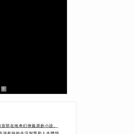
8
珣首部在地奇幻俠義原創小說。
達有滋有味的生活智慧和人生體悟。