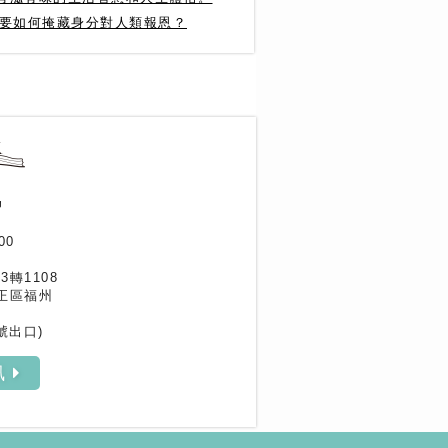
光要如何掩藏身分對人類報恩？
作家專區
書評專區
訊
00
33轉1108
正區福州
號出口)
訊