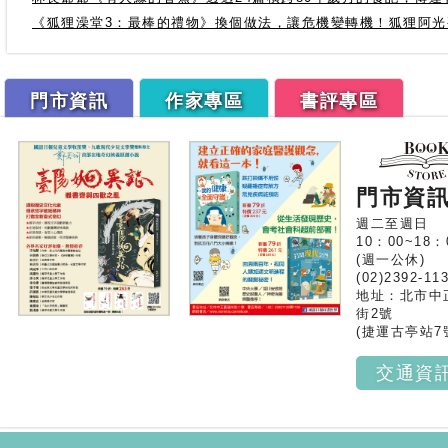
《狐狸澡堂3：最棒的禮物》換個做法，讓危機變轉機！狐狸阿
門市資訊
作家專區
書評專區
門市資
週二至週日
10：00~18：
(週一公休)
(02)2392-11
地址：北市中
街2號
(捷運古亭站7
交通資