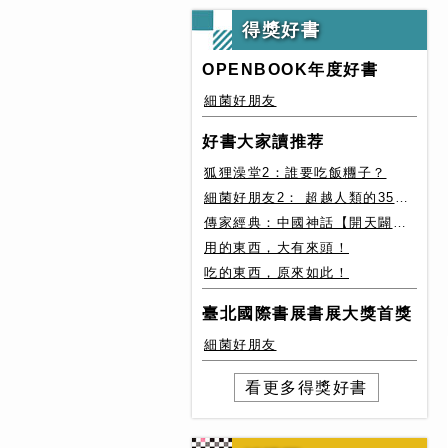
得獎好書
OPENBOOK年度好書
細菌好朋友
好書大家讀推荐
狐狸澡堂2：誰要吃飯糰子？
細菌好朋友2： 超越人類的35種細菌生存絕技
傳家經典：中國神話【開天闢地篇】盤古、女媧還有奇珍異獸
用的東西，大有來頭！
吃的東西，原來如此！
臺北國際書展書展大獎首獎
細菌好朋友
看更多得獎好書