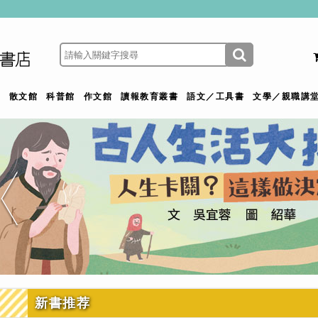
館
散文館
科普館
作文館
讀報教育叢書
語文／工具書
文學／親職講
新書推荐