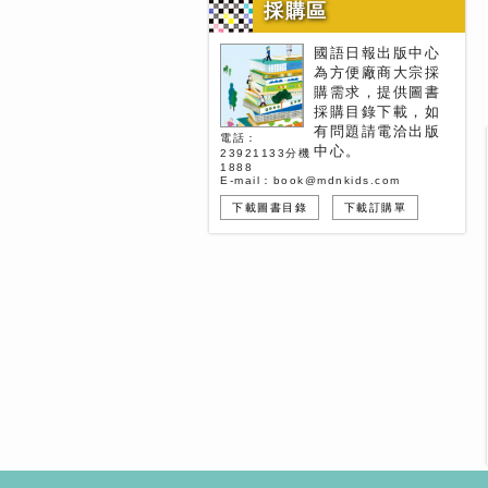
採購區
國語日報出版中心
為方便廠商大宗採
購需求，提供圖書
採購目錄下載，如
有問題請電洽出版
電話：
中心。
23921133分機
1888
E-mail：book@mdnkids.com
下載圖書目錄
下載訂購單