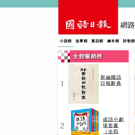
小說館
故事館
童話館
繪本館
詩歌
全館暢銷榜
新編國語
1
日報辭典
成語小劇
2
場套書
（全四