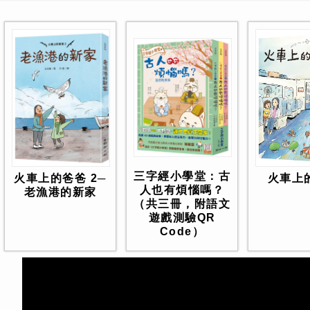
三字經小學堂：古
火車上
火車上的爸爸 2─
人也有煩惱嗎？
老漁港的新家
（共三冊，附語文
遊戲測驗QR
Code）