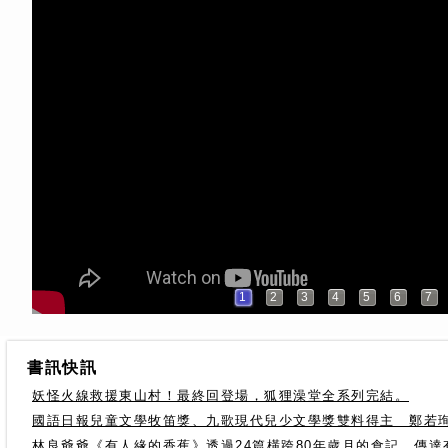
1
2
3
4
5
6
7
書訊快訊
妖怪火線救援東山村！最終回登場，狐狸澡堂全系列完結。
國語日報兒童文學牧笛獎、九歌現代兒少文學獎雙料得主 鄭若
林良爺爺《有人緣的香蕉》透過24篇橫跨80年歲月的食記，傳