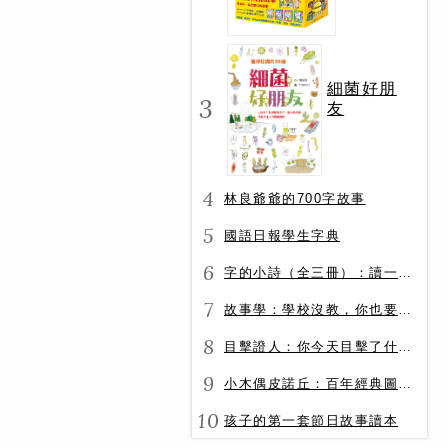
冊）
細菌好朋
3
友
4
林良爺爺的700字故事
5
國語日報學生字典
6
字的小詩（全三冊）：讀一首詩，交一個字朋友（字字小宇宙+字字看心情+字字有意思）
7
故事學：學校沒教，你也要會的表達力
8
目擊證人：你今天目擊了什麼？
9
小木偶皮諾丘：百年經典圖文全譯版
10
孩子的第一套節日故事讀本