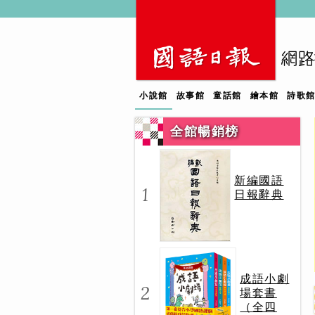
小說館
故事館
童話館
繪本館
詩歌
全館暢銷榜
新編國語
1
日報辭典
成語小劇
2
場套書
（全四