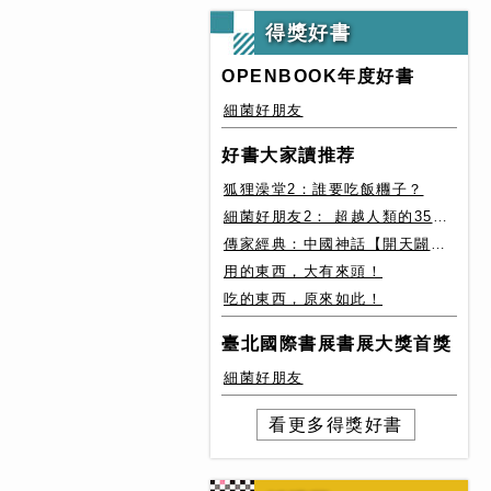
得獎好書
OPENBOOK年度好書
細菌好朋友
好書大家讀推荐
狐狸澡堂2：誰要吃飯糰子？
細菌好朋友2： 超越人類的35種細菌生存絕技
傳家經典：中國神話【開天闢地篇】盤古、女媧還有奇珍異獸
用的東西，大有來頭！
吃的東西，原來如此！
臺北國際書展書展大獎首獎
細菌好朋友
看更多得獎好書