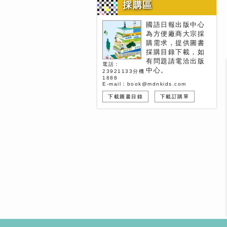
採購區
國語日報出版中心
為方便廠商大宗採
購需求，提供圖書
採購目錄下載，如
有問題請電洽出版
電話：
中心。
23921133分機
1888
E-mail：book@mdnkids.com
下載圖書目錄
下載訂購單