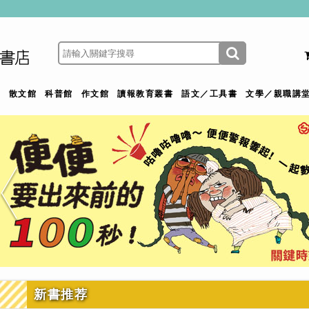
館
散文館
科普館
作文館
讀報教育叢書
語文／工具書
文學／親職講
新書推荐