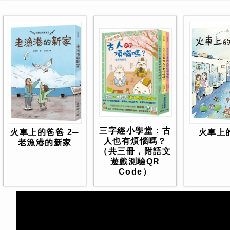
三字經小學堂：古
火車上
火車上的爸爸 2─
人也有煩惱嗎？
老漁港的新家
（共三冊，附語文
遊戲測驗QR
Code）