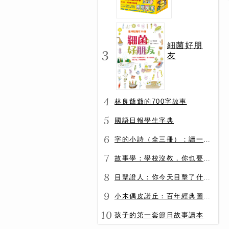
冊）
細菌好朋
3
友
4
林良爺爺的700字故事
5
國語日報學生字典
6
字的小詩（全三冊）：讀一首詩，交一個字朋友（字字小宇宙+字字看心情+字字有意思）
7
故事學：學校沒教，你也要會的表達力
8
目擊證人：你今天目擊了什麼？
9
小木偶皮諾丘：百年經典圖文全譯版
10
孩子的第一套節日故事讀本