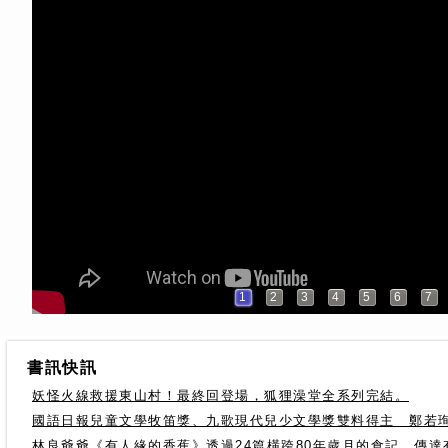
1
2
3
4
5
6
7
書訊快訊
妖怪火線救援東山村！最終回登場，狐狸澡堂全系列完結。
國語日報兒童文學牧笛獎、九歌現代兒少文學獎雙料得主 鄭若
林良爺爺《有人緣的香蕉》透過24篇橫跨80年歲月的食記，傳