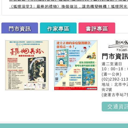
《狐狸澡堂3：最棒的禮物》換個做法，讓危機變轉機！狐狸阿
門市資訊
作家專區
書評專區
門市資
週二至週日
10：00~18：
(週一公休)
(02)2392-11
地址：北市中
街2號
(捷運古亭站7
交通資