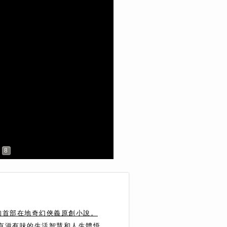
8
珣首部在地奇幻俠義原創小說。
達有滋有味的生活智慧和人生體悟。