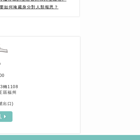
光要如何掩藏身分對人類報恩？
作家專區
書評專區
訊
00
33轉1108
正區福州
號出口)
訊