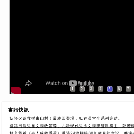
1
2
3
4
5
6
7
書訊快訊
妖怪火線救援東山村！最終回登場，狐狸澡堂全系列完結。
國語日報兒童文學牧笛獎、九歌現代兒少文學獎雙料得主 鄭若
林良爺爺《有人緣的香蕉》透過24篇橫跨80年歲月的食記，傳