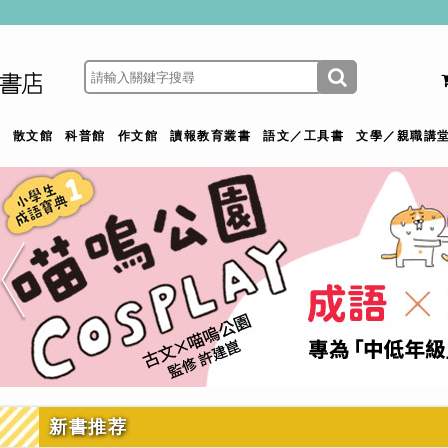
館
散文館
科普館
作文館
讀報教育叢書
語文／工具書
文學／親職講
新書推荐