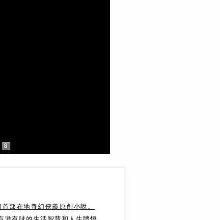
8
珣首部在地奇幻俠義原創小說。
達有滋有味的生活智慧和人生體悟。