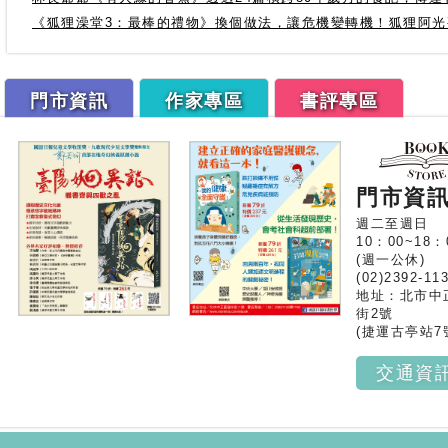
《狐狸澡堂3：最棒的禮物》換個做法，讓危機變轉機！狐狸阿
門市資訊
作家專區
書評專區
門市資
週二至週日
10：00~18：
(週一公休)
(02)2392-11
地址：北市中
街2號
(捷運古亭站7
交通資