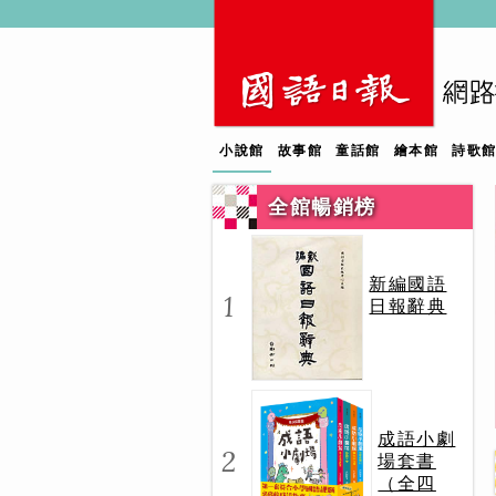
小說館
故事館
童話館
繪本館
詩歌
全館暢銷榜
新編國語
1
日報辭典
成語小劇
2
場套書
（全四