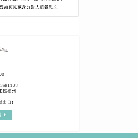
光要如何掩藏身分對人類報恩？
作家專區
書評專區
訊
00
33轉1108
正區福州
號出口)
訊