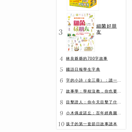
冊）
細菌好朋
3
友
4
林良爺爺的700字故事
5
國語日報學生字典
6
字的小詩（全三冊）：讀一首詩，交一個字朋友（字字小宇宙+字字看心情+字字有意思）
7
故事學：學校沒教，你也要會的表達力
8
目擊證人：你今天目擊了什麼？
9
小木偶皮諾丘：百年經典圖文全譯版
10
孩子的第一套節日故事讀本