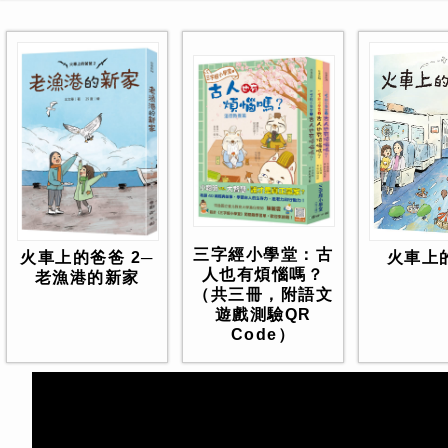
三字經小學堂：古
火車上
火車上的爸爸 2─
人也有煩惱嗎？
老漁港的新家
（共三冊，附語文
遊戲測驗QR
Code）