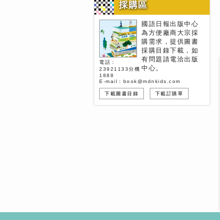
採購區
國語日報出版中心
為方便廠商大宗採
購需求，提供圖書
採購目錄下載，如
有問題請電洽出版
電話：
中心。
23921133分機
1888
E-mail：book@mdnkids.com
下載圖書目錄
下載訂購單