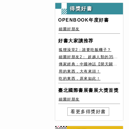
得獎好書
OPENBOOK年度好書
細菌好朋友
好書大家讀推荐
狐狸澡堂2：誰要吃飯糰子？
細菌好朋友2： 超越人類的35種細菌生存絕技
傳家經典：中國神話【開天闢地篇】盤古、女媧還有奇珍異獸
用的東西，大有來頭！
吃的東西，原來如此！
臺北國際書展書展大獎首獎
細菌好朋友
看更多得獎好書