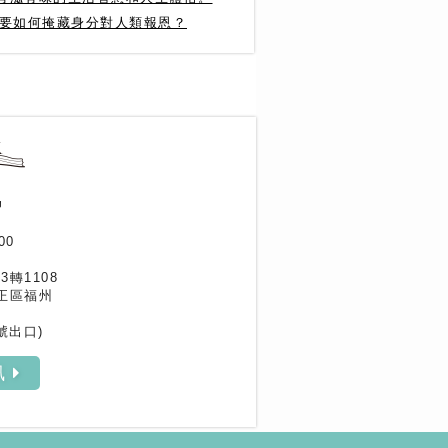
光要如何掩藏身分對人類報恩？
作家專區
書評專區
訊
00
33轉1108
正區福州
號出口)
訊