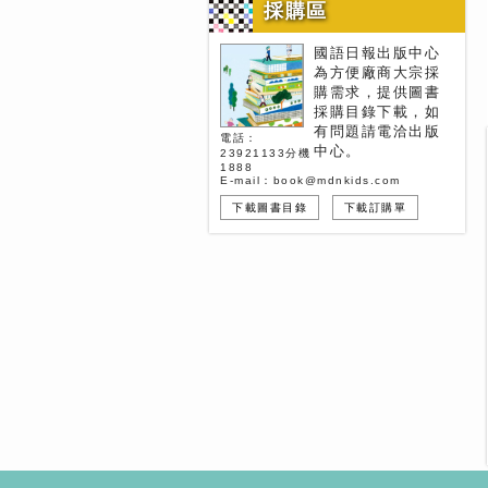
採購區
國語日報出版中心
為方便廠商大宗採
購需求，提供圖書
採購目錄下載，如
有問題請電洽出版
電話：
中心。
23921133分機
1888
E-mail：book@mdnkids.com
下載圖書目錄
下載訂購單