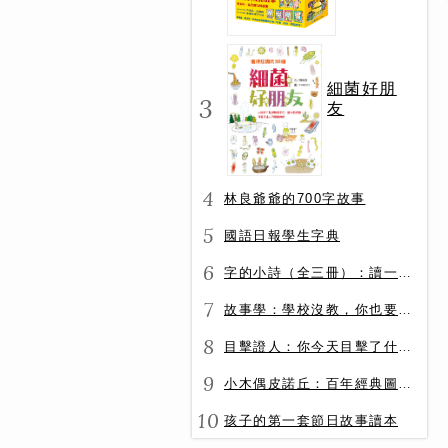
冊）
細菌好朋
3
友
4
林良爺爺的700字故事
5
國語日報學生字典
6
字的小詩（全三冊）：讀一首詩，交一個字朋友（字字小宇宙+字字看心情+字字有意思）
7
故事學：學校沒教，你也要會的表達力
8
目擊證人：你今天目擊了什麼？
9
小木偶皮諾丘：百年經典圖文全譯版
10
孩子的第一套節日故事讀本