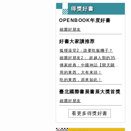
得獎好書
OPENBOOK年度好書
細菌好朋友
好書大家讀推荐
狐狸澡堂2：誰要吃飯糰子？
細菌好朋友2： 超越人類的35種細菌生存絕技
傳家經典：中國神話【開天闢地篇】盤古、女媧還有奇珍異獸
用的東西，大有來頭！
吃的東西，原來如此！
臺北國際書展書展大獎首獎
細菌好朋友
看更多得獎好書