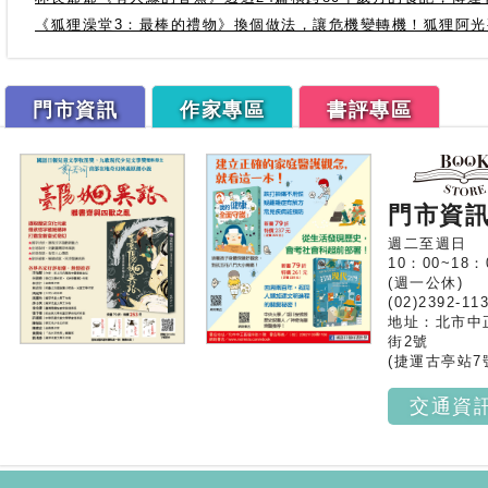
《狐狸澡堂3：最棒的禮物》換個做法，讓危機變轉機！狐狸阿
門市資訊
作家專區
書評專區
門市資
週二至週日
10：00~18：
(週一公休)
(02)2392-11
地址：北市中
街2號
(捷運古亭站7
交通資