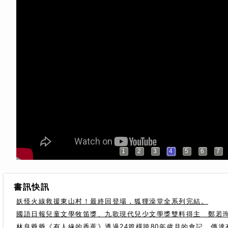
1
2
3
4
5
6
7
書訊快訊
妖怪火線救援東山村！最終回登場，狐狸澡堂全系列完結。
國語日報兒童文學牧笛獎、九歌現代兒少文學獎雙料得主 鄭若
林良爺爺《有人緣的香蕉》透過24篇橫跨80年歲月的食記，傳