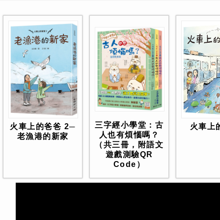
三字經小學堂：古
火車上
火車上的爸爸 2─
人也有煩惱嗎？
老漁港的新家
（共三冊，附語文
遊戲測驗QR
Code）