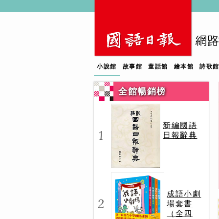
小說館
故事館
童話館
繪本館
詩歌
全館暢銷榜
新編國語
1
日報辭典
成語小劇
2
場套書
（全四