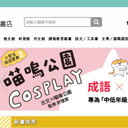
館
散文館
科普館
作文館
讀報教育叢書
語文／工具書
文學／親職講
新書推荐