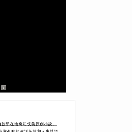
8
珣首部在地奇幻俠義原創小說。
達有滋有味的生活智慧和人生體悟。