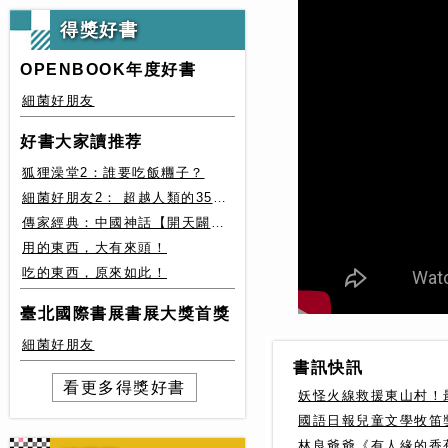
得獎好書
OPENBOOK年度好書
細菌好朋友
好書大家讀推荐
狐狸澡堂2：誰要吃飯糰子？
細菌好朋友2： 超越人類的35種細菌生存絕技
傳家經典：中國神話【開天闢地篇】盤古、女媧還有奇珍異獸
用的東西，大有來頭！
吃的東西，原來如此！
臺北國際書展書展大獎首獎
細菌好朋友
書訊快訊
看更多得獎好書
妖怪火線救援東山村！
國語日報兒童文學牧笛
林良爺爺《有人緣的香