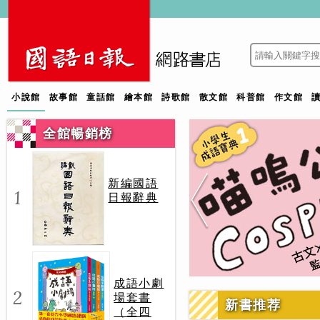
小說館
故事館
童話館
繪本館
詩歌館
散文館
科普館
作文館
全館暢銷榜
新編國語
1
日報辭典
成語小劇
2
場套書
新書推荐
（全四