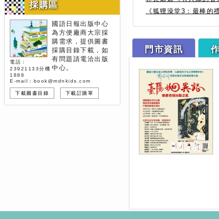
採購區
《狐狸澡堂3：最棒的
國語日報出版中心
為方便廠商大宗採
購需求，提供圖書
門市資訊
採購目錄下載，如
有問題請電洽出版
電話：
中心。
23921133分機
1888
E-mail：book@mdnkids.com
下載圖書目錄
下載訂購單