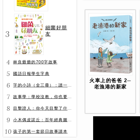
冊）
細菌好朋
3
友
4
林良爺爺的700字故事
5
國語日報學生字典
火車上的爸爸 2─
6
字的小詩（全三冊）：讀一首詩，交一個字朋友（字字小宇宙+字字看心情+字字有意思）
老漁港的新家
7
故事學：學校沒教，你也要會的表達力
8
目擊證人：你今天目擊了什麼？
9
小木偶皮諾丘：百年經典圖文全譯版
10
孩子的第一套節日故事讀本