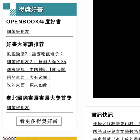
得獎好書
OPENBOOK年度好書
細菌好朋友
好書大家讀推荐
狐狸澡堂2：誰要吃飯糰子？
細菌好朋友2： 超越人類的35種細菌生存絕技
傳家經典：中國神話【開天闢地篇】盤古、女媧還有奇珍異獸
用的東西，大有來頭！
吃的東西，原來如此！
臺北國際書展書展大獎首獎
細菌好朋友
書訊快訊
看更多得獎好書
妖怪火線救援東山村！
國語日報兒童文學牧笛
林良爺爺《有人緣的香