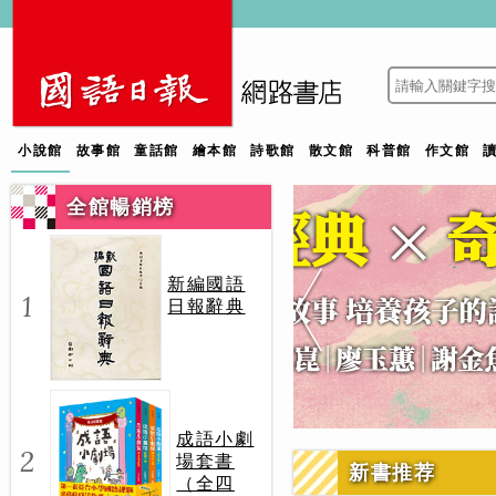
小說館
故事館
童話館
繪本館
詩歌館
散文館
科普館
作文館
全館暢銷榜
新編國語
1
日報辭典
成語小劇
2
場套書
新書推荐
（全四