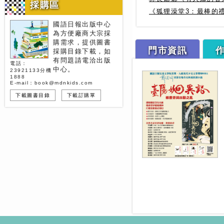
採購區
《狐狸澡堂3：最棒的
國語日報出版中心
為方便廠商大宗採
購需求，提供圖書
門市資訊
採購目錄下載，如
有問題請電洽出版
電話：
中心。
23921133分機
1888
E-mail：book@mdnkids.com
下載圖書目錄
下載訂購單