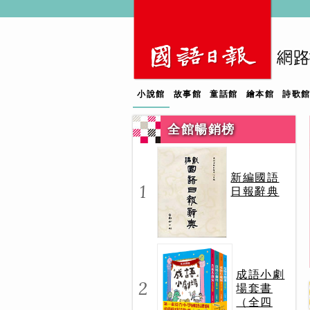
小說館
故事館
童話館
繪本館
詩歌
全館暢銷榜
新編國語
1
日報辭典
成語小劇
2
場套書
（全四