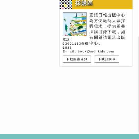
採購區
國語日報出版中心
為方便廠商大宗採
購需求，提供圖書
採購目錄下載，如
有問題請電洽出版
電話：
中心。
23921133分機
1888
E-mail：book@mdnkids.com
下載圖書目錄
下載訂購單