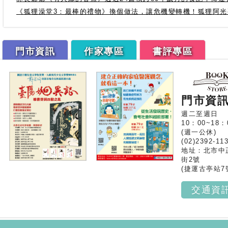
《狐狸澡堂3：最棒的禮物》換個做法，讓危機變轉機！狐狸阿
門市資訊
作家專區
書評專區
門市資
週二至週日
10：00~18：
(週一公休)
(02)2392-11
地址：北市中
街2號
(捷運古亭站7
交通資