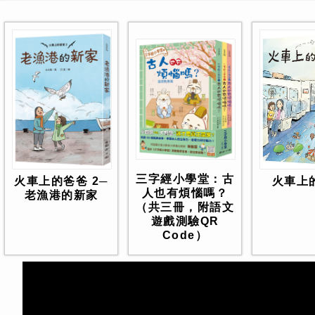
三字經小學堂：古
火車上
火車上的爸爸 2─
人也有煩惱嗎？
老漁港的新家
（共三冊，附語文
遊戲測驗QR
Code）