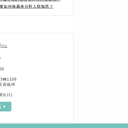
光要如何掩藏身分對人類報恩？
作家專區
書評專區
訊
00
33轉1108
正區福州
號出口)
訊