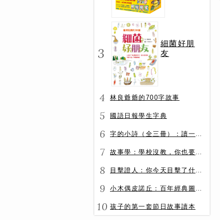
冊）
細菌好朋
3
友
4
林良爺爺的700字故事
5
國語日報學生字典
6
字的小詩（全三冊）：讀一首詩，交一個字朋友（字字小宇宙+字字看心情+字字有意思）
7
故事學：學校沒教，你也要會的表達力
8
目擊證人：你今天目擊了什麼？
9
小木偶皮諾丘：百年經典圖文全譯版
10
孩子的第一套節日故事讀本