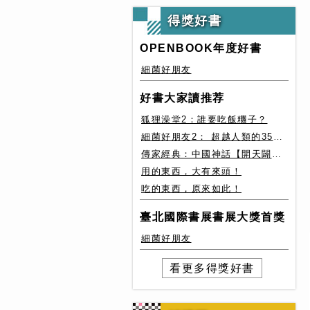
得獎好書
OPENBOOK年度好書
細菌好朋友
好書大家讀推荐
狐狸澡堂2：誰要吃飯糰子？
細菌好朋友2： 超越人類的35種細菌生存絕技
傳家經典：中國神話【開天闢地篇】盤古、女媧還有奇珍異獸
用的東西，大有來頭！
吃的東西，原來如此！
臺北國際書展書展大獎首獎
細菌好朋友
看更多得獎好書