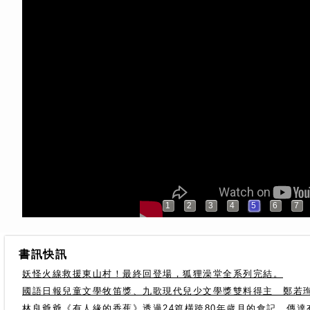
1
2
3
4
5
6
7
書訊快訊
妖怪火線救援東山村！最終回登場，狐狸澡堂全系列完結。
國語日報兒童文學牧笛獎、九歌現代兒少文學獎雙料得主 鄭若
林良爺爺《有人緣的香蕉》透過24篇橫跨80年歲月的食記，傳