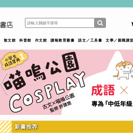
館
散文館
科普館
作文館
讀報教育叢書
語文／工具書
文學／親職講
新書推荐