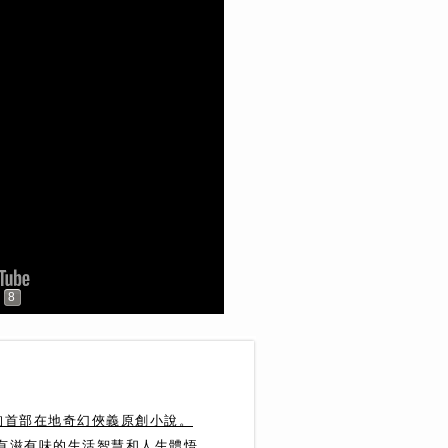
8
珣首部在地奇幻俠義原創小說。
達有滋有味的生活智慧和人生體悟。