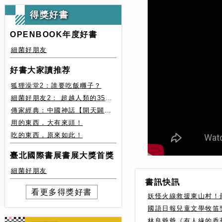
得獎好書
OPENBOOK年度好書
細菌好朋友
好書大家讀推荐
狐狸澡堂2：誰要吃飯糰子？
細菌好朋友2： 超越人類的35種細菌生存絕技
傳家經典：中國神話【開天闢地篇】盤古、女媧還有奇珍異獸
用的東西，大有來頭！
吃的東西，原來如此！
臺北國際書展書展大獎首獎
細菌好朋友
書訊快訊
看更多得獎好書
妖怪火線救援東山村！
國語日報兒童文學牧笛
林良爺爺《有人緣的香