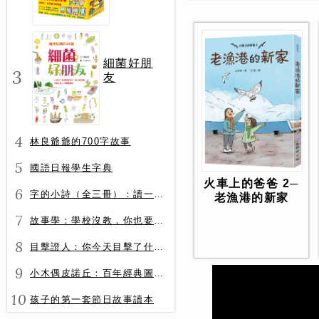
冊）
細菌好朋
3
友
4
林良爺爺的700字故事
5
國語日報學生字典
火車上的爸爸 2─
6
字的小詩（全三冊）：讀一首詩，交一個字朋友（字字小宇宙+字字看心情+字字有意思）
老漁港的新家
7
故事學：學校沒教，你也要會的表達力
8
目擊證人：你今天目擊了什麼？
9
小木偶皮諾丘：百年經典圖文全譯版
10
孩子的第一套節日故事讀本