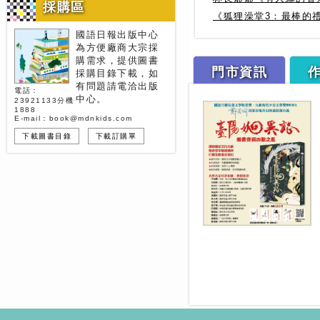
採購區
《狐狸澡堂3：最棒的
國語日報出版中心
為方便廠商大宗採
購需求，提供圖書
門市資訊
採購目錄下載，如
有問題請電洽出版
電話：
中心。
23921133分機
1888
E-mail：book@mdnkids.com
下載圖書目錄
下載訂購單