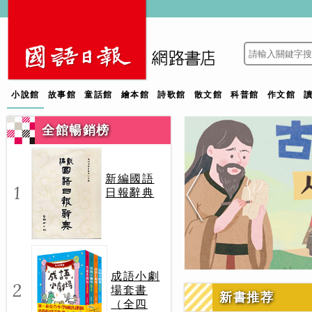
小說館
故事館
童話館
繪本館
詩歌館
散文館
科普館
作文館
全館暢銷榜
新編國語
1
日報辭典
成語小劇
2
場套書
新書推荐
（全四