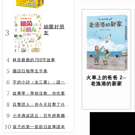
冊）
細菌好朋
3
友
4
林良爺爺的700字故事
5
國語日報學生字典
火車上的爸爸 2─
6
字的小詩（全三冊）：讀一首詩，交一個字朋友（字字小宇宙+字字看心情+字字有意思）
老漁港的新家
7
故事學：學校沒教，你也要會的表達力
8
目擊證人：你今天目擊了什麼？
9
小木偶皮諾丘：百年經典圖文全譯版
10
孩子的第一套節日故事讀本