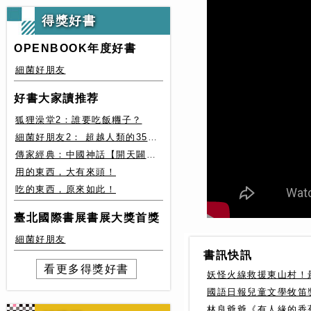
得獎好書
OPENBOOK年度好書
細菌好朋友
好書大家讀推荐
狐狸澡堂2：誰要吃飯糰子？
細菌好朋友2： 超越人類的35種細菌生存絕技
傳家經典：中國神話【開天闢地篇】盤古、女媧還有奇珍異獸
用的東西，大有來頭！
吃的東西，原來如此！
臺北國際書展書展大獎首獎
細菌好朋友
書訊快訊
看更多得獎好書
妖怪火線救援東山村！
國語日報兒童文學牧笛
林良爺爺《有人緣的香