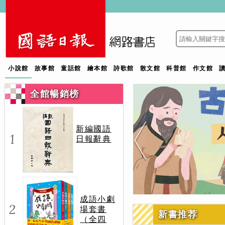
小說館
故事館
童話館
繪本館
詩歌館
散文館
科普館
作文館
全館暢銷榜
新編國語
1
日報辭典
成語小劇
2
場套書
新書推荐
（全四