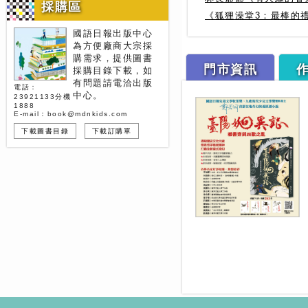
採購區
《狐狸澡堂3：最棒的
國語日報出版中心
為方便廠商大宗採
購需求，提供圖書
門市資訊
採購目錄下載，如
有問題請電洽出版
電話：
中心。
23921133分機
1888
E-mail：book@mdnkids.com
下載圖書目錄
下載訂購單