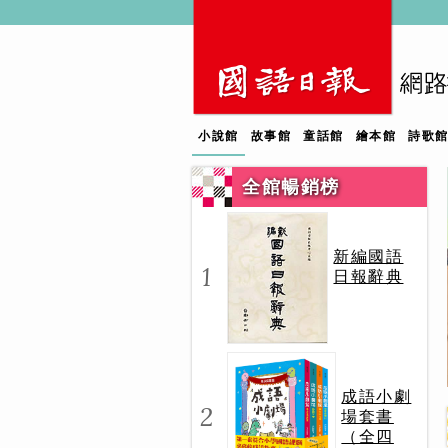
小說館
故事館
童話館
繪本館
詩歌
全館暢銷榜
新編國語
1
日報辭典
成語小劇
2
場套書
（全四