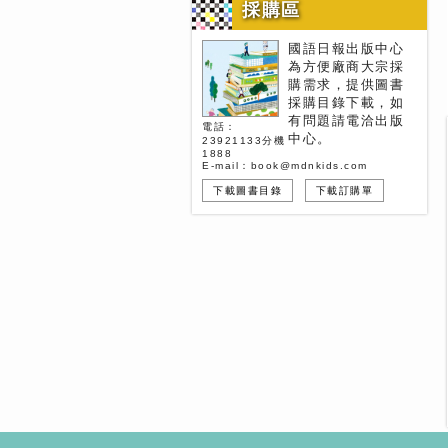
採購區
國語日報出版中心
為方便廠商大宗採
購需求，提供圖書
採購目錄下載，如
有問題請電洽出版
電話：
中心。
23921133分機
1888
E-mail：book@mdnkids.com
下載圖書目錄
下載訂購單