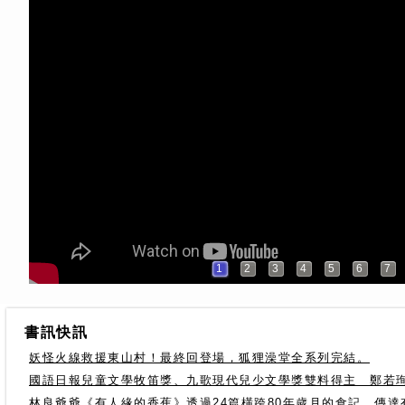
1
2
3
4
5
6
7
書訊快訊
妖怪火線救援東山村！最終回登場，狐狸澡堂全系列完結。
國語日報兒童文學牧笛獎、九歌現代兒少文學獎雙料得主 鄭若
林良爺爺《有人緣的香蕉》透過24篇橫跨80年歲月的食記，傳