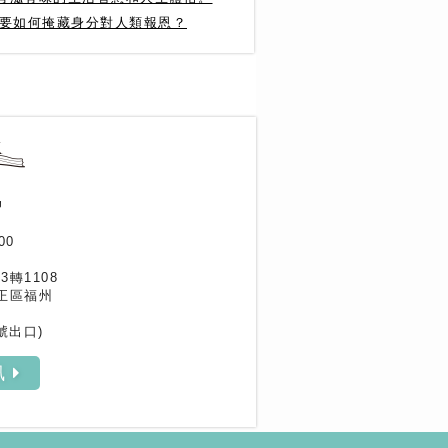
光要如何掩藏身分對人類報恩？
作家專區
書評專區
訊
00
33轉1108
正區福州
號出口)
訊