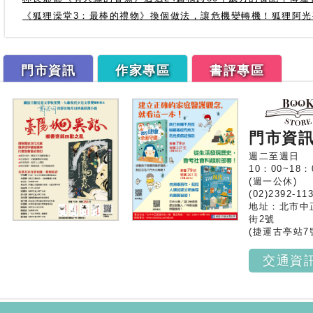
《狐狸澡堂3：最棒的禮物》換個做法，讓危機變轉機！狐狸阿
門市資訊
作家專區
書評專區
門市資
週二至週日
10：00~18：
(週一公休)
(02)2392-11
地址：北市中
街2號
(捷運古亭站7
交通資