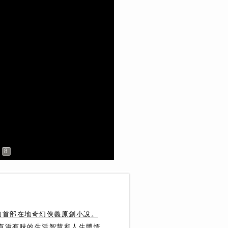
8
珣首部在地奇幻俠義原創小說。
達有滋有味的生活智慧和人生體悟。