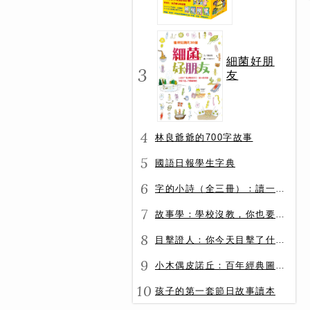
冊）
細菌好朋
3
友
4
林良爺爺的700字故事
5
國語日報學生字典
6
字的小詩（全三冊）：讀一首詩，交一個字朋友（字字小宇宙+字字看心情+字字有意思）
7
故事學：學校沒教，你也要會的表達力
8
目擊證人：你今天目擊了什麼？
9
小木偶皮諾丘：百年經典圖文全譯版
10
孩子的第一套節日故事讀本