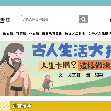
館
散文館
科普館
作文館
讀報教育叢書
語文／工具書
文學／親職講
新書推荐