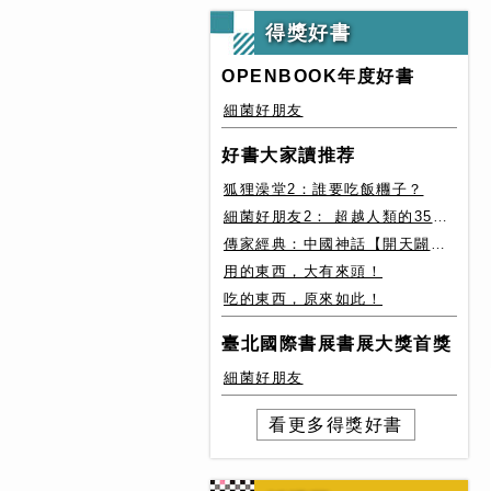
得獎好書
OPENBOOK年度好書
細菌好朋友
好書大家讀推荐
狐狸澡堂2：誰要吃飯糰子？
細菌好朋友2： 超越人類的35種細菌生存絕技
傳家經典：中國神話【開天闢地篇】盤古、女媧還有奇珍異獸
用的東西，大有來頭！
吃的東西，原來如此！
臺北國際書展書展大獎首獎
細菌好朋友
看更多得獎好書