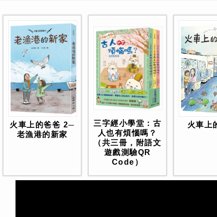
三字經小學堂：古
火車上
火車上的爸爸 2─
人也有煩惱嗎？
老漁港的新家
（共三冊，附語文
遊戲測驗QR
Code）