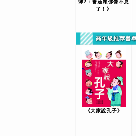
簿2：番茄頭佛像不見
了！》
高年級推荐書
《大家說孔子》