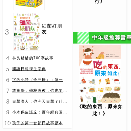
行》
冊）
細菌好朋
3
友
中年級推荐書
4
林良爺爺的700字故事
5
國語日報學生字典
6
字的小詩（全三冊）：讀一首詩，交一個字朋友（字字小宇宙+字字看心情+字字有意思）
7
故事學：學校沒教，你也要會的表達力
8
目擊證人：你今天目擊了什麼？
《吃的東西，原來如
9
小木偶皮諾丘：百年經典圖文全譯版
此！》
10
孩子的第一套節日故事讀本