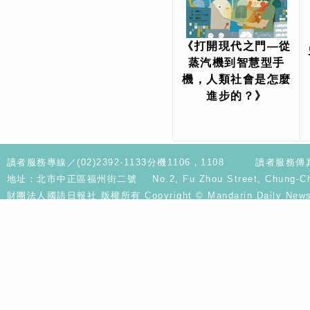
《打開現代之門—從
蒸汽機到智慧型手
機，人類社會是怎麼
進步的？》
讀者服務專線／(02)2392-1133分機1106，1108
讀者服務傳真／
地址：北市中正區福州街二號 No.2, Fu Zhou Street, Chung-Cheng D
財團法人國語日報社 版權所有 Copyright © Mandarin Daily News. A