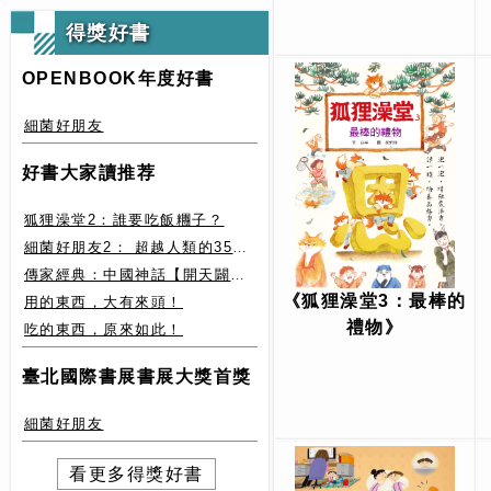
得獎好書
OPENBOOK年度好書
細菌好朋友
好書大家讀推荐
狐狸澡堂2：誰要吃飯糰子？
細菌好朋友2： 超越人類的35種細菌生存絕技
傳家經典：中國神話【開天闢地篇】盤古、女媧還有奇珍異獸
《狐狸澡堂3：最棒的
用的東西，大有來頭！
禮物》
吃的東西，原來如此！
臺北國際書展書展大獎首獎
細菌好朋友
看更多得獎好書