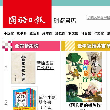
小說館
故事館
童話館
繪本館
詩歌館
散文館
科普館
作文館
全館暢銷榜
低年級推荐書
新編國語
1
日報辭典
成語小劇
2
場套書
《阿凡提的機智旅
（全四