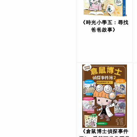
《時光小學五：尋找
爸爸啟事》
《倉鼠博士偵探事件