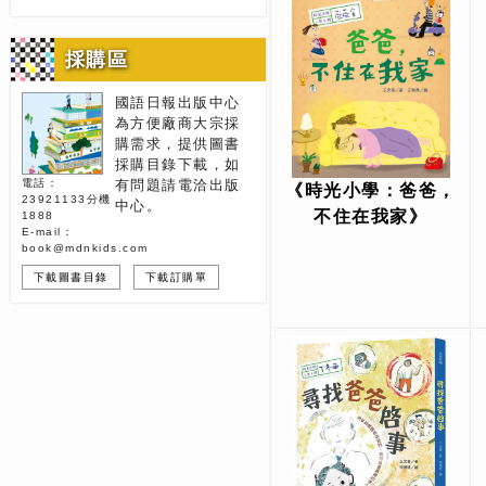
採購區
國語日報出版中心
為方便廠商大宗採
購需求，提供圖書
採購目錄下載，如
電話：
有問題請電洽出版
《時光小學：爸爸，
23921133分機
中心。
不住在我家》
1888
E-mail：
book@mdnkids.com
下載圖書目錄
下載訂購單