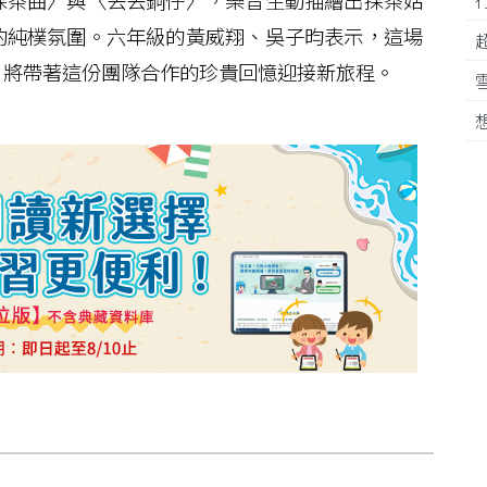
茶曲〉與〈丟丟銅仔〉，樂音生動描繪出採茶姑
的純樸氛圍。六年級的黃威翔、吳子昀表示，這場
，將帶著這份團隊合作的珍貴回憶迎接新旅程。