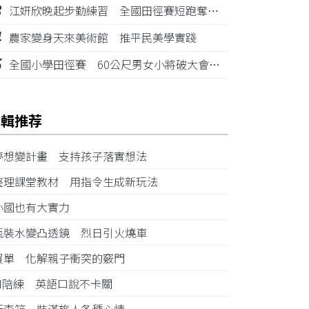
3
江姸欣晚起步勤練習 全國田徑賽短跑奪金摘銅
4
農家變身天來美術館 推平民美學實踐
5
全國小學田徑賽 60公尺男女小將破大會紀錄
編輯推荐
夢想變計畫 支持孩子落實想法
整理課堂教材 用指令生成新玩法
小國也有大實力
瓶裝水變凸透鏡 烈日引火燒車
買單 化解親子衝突的竅門
AI陪練 英語口說不卡關