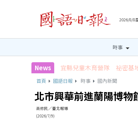
2026/8
時事
News
宜縣兒童木育營隊 祕密基
首頁
國語日報
時事
國內新聞
北市興華前進蘭陽博物
高修民／臺北報導
(2026/7/9)