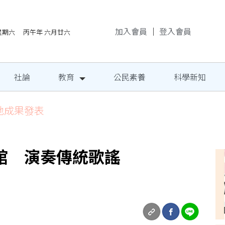
加入會員
｜
登入會員
/8星期六 丙午年 六月廿六
社論
教育
公民素養
科學新知
地成果發表
館 演奏傳統歌謠