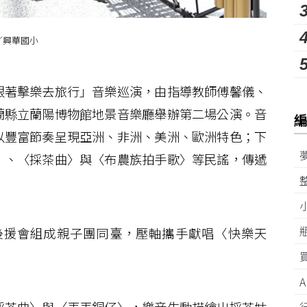
／興華國小
著擊樂去旅行」音樂巡演，由指導教師傅馨儀、
蘭縣立蘭陽博物館地景音樂廳舉辦第二場公演。音
以豐富節奏呈現亞洲、非洲、美洲、歐洲特色；下
〉、〈採茶曲〉與〈布農族拍手歌〉等民謠，傳遞
援會組成親子團同臺，壓軸攜手獻唱〈快樂天