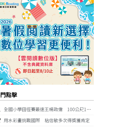
熱門點擊
1
全國小學田徑賽最速王楊政偉 100公尺11秒87奪金
2
用水彩畫挑戰國際 粘信敏多次得獎獲肯定