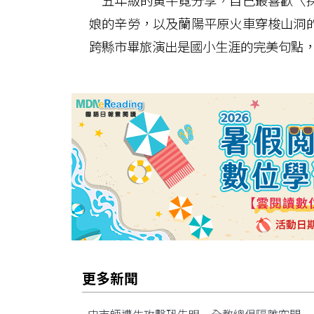
五年級的黃芊霓分享，自己最喜歡〈採
娘的辛勞，以及蘭陽平原火車穿梭山洞
跨縣市畢旅演出是國小生涯的完美句點
更多新聞