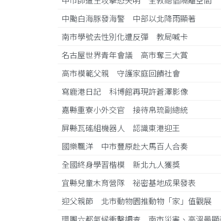
中市師遭生攻擊恐失明 全教總倡隔離空間
中颱白海豚發海警 中部以北降雨顯著
南市學號去性別化遭反彈 教局喊卡
名古屋世界青年會議 高市奪三大賞
高市模範父親 守護家庭回饋社會
寫鹿港日記 科博館再現許蒼澤影像
嘉縣重寮小外交官 接待帛琉副總統
屏縣瓦磘組機器人 認識東港迎王
國樂飄洋 中市豐原赴大馬百人合奏
全國終身學習楷模 新北九人獲獎
宜縣兒童木育營隊 祕密基地成果發表
迎父親節 北市動物園推動物「家」值觀展
環團六都氣候衝擊調查 南市災害、高溫最