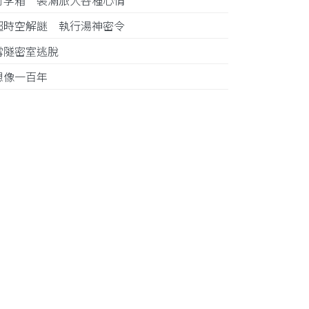
行李箱 裝滿旅人各種心情
超時空解謎 執行湯神密令
雪隧密室逃脫
想像一百年