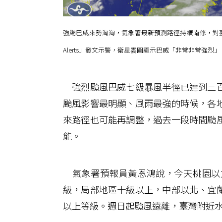
強颱巴威來勢洶洶，氣象署最新預測路徑持續南修，對臺
Alerts」發文示警，衛星雲圖顯示巴威「非常非常強烈
強烈颱風巴威七級暴風半徑已達到三百
颱風影響最明顯、風雨最強的時候，各
來路徑也可能再調整，過去一段時間颱
能。
氣象署預報員黃恩鴻說，今天桃園以
級，局部地區十級以上，中部以北、宜
以上等級。週日起颱風遠離，臺灣附近