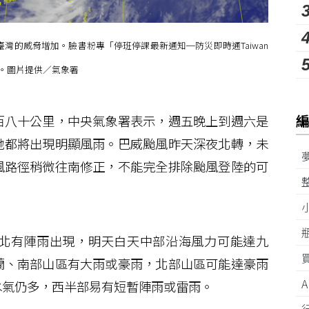
灣的威脅增加。臉書粉專「停班停課最新通知─防災即時通Taiwan
」。圖片提供／氣象署
八十公里，中央氣象署表示，週五晚上到週六是
地都將出現明顯風雨。巴威颱風昨天深夜北轉，未
風路徑稍微往南修正，不能完全排除颱風登陸的可
北有陣雨出現，明天白天中部沿海風力可能達九
蘭、南部山區有大雨或豪雨，北部山區可能達豪雨
水氣仍多，西半部易有短暫陣雨或雷雨。