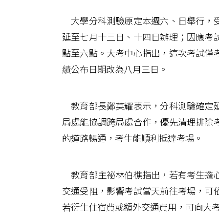
大學分科測驗原定本週六、日舉行，受
延至七月十三日、十四日辦理；因應考
點至六點。大考中心指出，這次考試僅
績公布日期改為八月三日。
教育部長鄭英耀表示，分科測驗確定延
局處能協調跨局處合作，優先清理排除
的道路暢通，考生能順利抵達考場。
教育部主祕林伯樵指出，若有考生擔心
交通受阻，影響考試當天前往考場，可
若衍生住宿費或額外交通費用，可向大