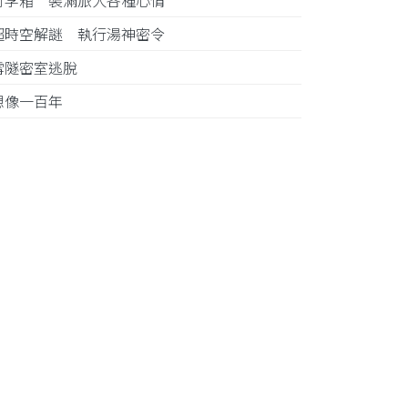
行李箱 裝滿旅人各種心情
超時空解謎 執行湯神密令
雪隧密室逃脫
想像一百年