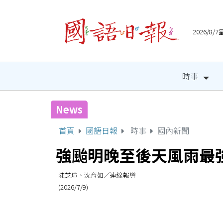
2026/8
時事
News
國健署攜手人氣網紅 邀全
首頁
國語日報
時事
國內新聞
強颱明晚至後天風雨最強
陳芝瑄、沈育如／連線報導
(2026/7/9)