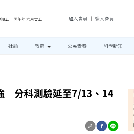
加入會員
｜
登入會員
/7星期五 丙午年 六月廿五
社論
教育
公民素養
科學新知
民定期量腰圍
 分科測驗延至7/13、14