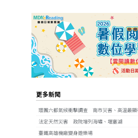
更多新聞
環團六都氣候衝擊調查 南市災害、高溫最
法定天然災害 政院增列海嘯、堰塞湖
臺鐵高雄機廠變身遊樂場