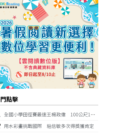
熱門點擊
1
全國小學田徑賽最速王楊政偉 100公尺11秒87奪金
2
用水彩畫挑戰國際 粘信敏多次得獎獲肯定