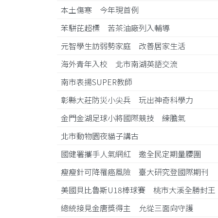
本土傷寒 今年現首例
苯駢芘超標 苦茶油廠列入輔導
元智學生訪弱勢家庭 改善居家生活
海外青年入校 北市南湖英語交流
南市表揚SUPER教師
彰縣大莊防災小尖兵 玩出神奇科學力
金門金湖足球小將國際競技 練膽氣
北市動物園夜貓子講古
國健署攜手人氣網紅 邀全民定期量腰圍
瘦瘦針可降罹癌風險 臺大研究登國際期刊
美國貝比魯斯U18棒球賽 桃市大溪全勝封
總統接見金唐獎得主 允從三面向守護