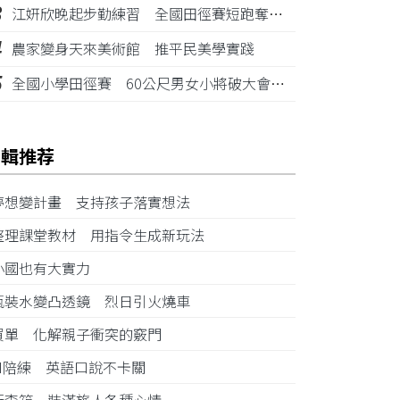
3
江姸欣晚起步勤練習 全國田徑賽短跑奪金摘銅
4
農家變身天來美術館 推平民美學實踐
5
全國小學田徑賽 60公尺男女小將破大會紀錄
編輯推荐
夢想變計畫 支持孩子落實想法
整理課堂教材 用指令生成新玩法
小國也有大實力
瓶裝水變凸透鏡 烈日引火燒車
買單 化解親子衝突的竅門
AI陪練 英語口說不卡關