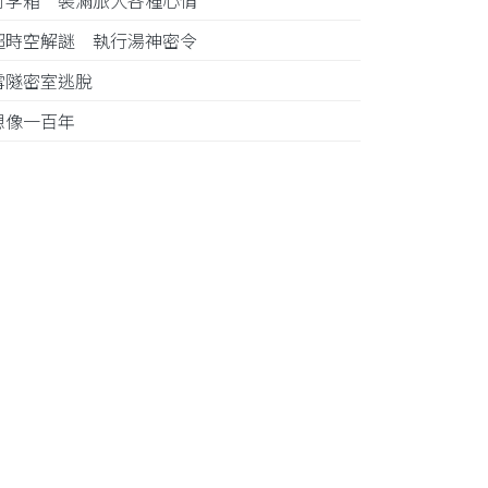
行李箱 裝滿旅人各種心情
超時空解謎 執行湯神密令
雪隧密室逃脫
想像一百年