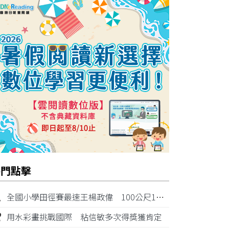
熱門點擊
1
全國小學田徑賽最速王楊政偉 100公尺11秒87奪金
2
用水彩畫挑戰國際 粘信敏多次得獎獲肯定