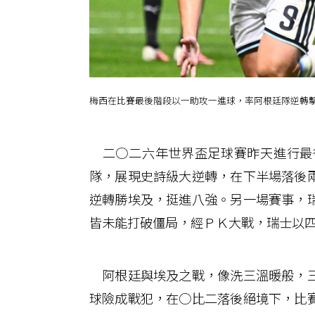
梅西在比賽最後階段以一助攻一進球，率阿根廷隊逆轉
二○二六年世界盃足球賽昨天進行最
隊，展現史詩級大逆轉，在下半場落後
逆轉勝埃及，挺進八強。另一場賽事，
皆未能打破僵局，經ＰＫ大戰，瑞士以
阿根廷與埃及之戰，像洗三溫暖般，三
球險成戰犯，在○比二落後絕境下，比