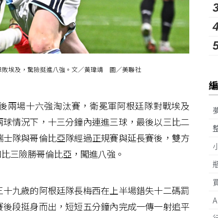
擊敗埃及，驚險挺進八強。文／黃瑋靖 圖／美聯社
後兩場十六強淘汰賽，衛冕軍阿根廷隊對戰埃及
兩球情況下，十三分鐘內連進三球，最後以三比二
瑞士隊與哥倫比亞隊經過正規賽與延長賽後，雙方
四比三險勝哥倫比亞，闖進八強。
十九歲的阿根廷隊長梅西在上半場錯失十二碼罰
賽後段挺身而出，短短五分鐘內完成一傳一射追平