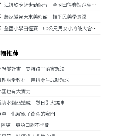
3
江姸欣晚起步勤練習 全國田徑賽短跑奪金摘銅
4
農家變身天來美術館 推平民美學實踐
5
全國小學田徑賽 60公尺男女小將破大會紀錄
編輯推荐
夢想變計畫 支持孩子落實想法
整理課堂教材 用指令生成新玩法
小國也有大實力
瓶裝水變凸透鏡 烈日引火燒車
買單 化解親子衝突的竅門
AI陪練 英語口說不卡關