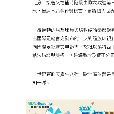
比分，接著又在補時階段由隊友攻進第
球，獨居本屆金靴獎榜首，更將個人世
遭逆轉的埃及球員與總教練哈桑都對判
出國際足總官方發布的「反對種族歧視
向國際足總遞交申訴書，怒批以萊特西
執法錯誤與雙標」，是導致埃及遭不公
世足賽昨天產生八強，歐洲區依舊是最
剩一隊。