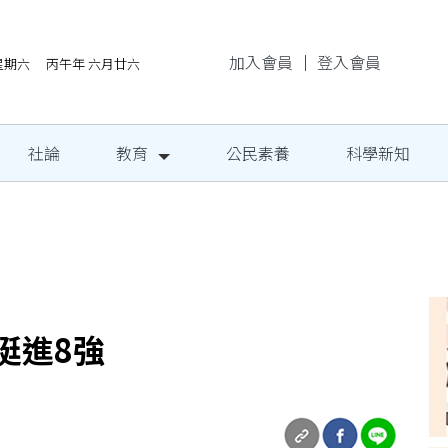
加入會員
｜
登入會員
/8星期六 丙午年 六月廿六
社論
教育
公民素養
科學新知
地成果發表
挺進8強