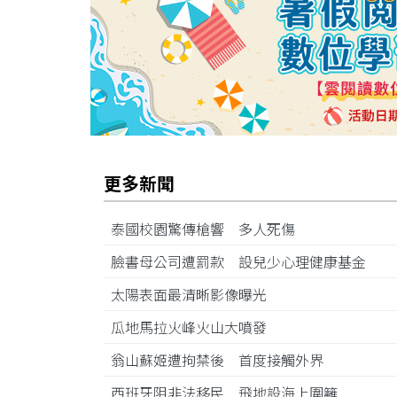
更多新聞
泰國校園驚傳槍響 多人死傷
臉書母公司遭罰款 設兒少心理健康基金
太陽表面最清晰影像曝光
瓜地馬拉火峰火山大噴發
翁山蘇姬遭拘禁後 首度接觸外界
西班牙阻非法移民 飛地設海上圍籬