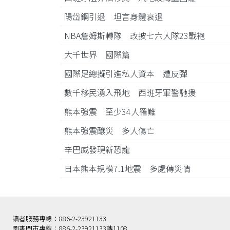
陽岱鋼引退 坦言身體衰退
NBA詹姆斯轉隊 改披七六人隊23戰袍
大千世界 國際篇
國際足總擬引進私人資本 遭反彈
數千移民湧入飛地 西班牙軍警馳援
熊本強震 至少34人罹難
熊本強震釀災 多人傷亡
辛巴威發現新恐龍
日本熊本規模7.1地震 多處傳災情
讀者服務專線：886-2-23921133
圖書門市專線：886-2-23921133轉1108