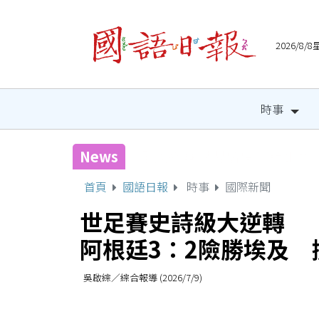
2026/8
時事
News
宜縣兒童木育營隊 祕密基
首頁
國語日報
時事
國際新聞
世足賽史詩級大逆轉
阿根廷3：2險勝埃及 
吳啟綜／綜合報導 (2026/7/9)