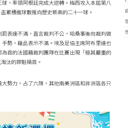
三球，率領阿根廷完成大逆轉。梅西攻入本屆第八
界盃累積進球數推向歷史新高的二十一球。
罰表達不滿，直言裁判不公，哈桑事後向裁判做
」手勢，藉此表示不滿。埃及足協主席阿布里達也
耶為首的法國籍裁判團隊在比賽出現「極其嚴重的
正淘汰的罪魁禍首。
大勢力，占了六隊，其他南美洲區和非洲區各只