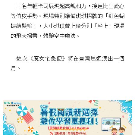
三名年輕卡司展現超高親和力，接連比出愛心
等俏皮手勢。現場特別準備琪琪招牌的「紅色蝴
蝶結髮箍」，大小琪琪戴上後分別「坐上」現場
的飛天掃帚，體驗空中魔法。
這次《魔女宅急便》將在臺灣巡迴演出一個
月。