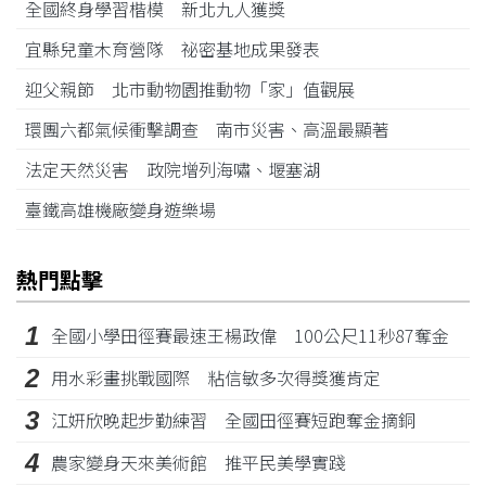
全國終身學習楷模 新北九人獲獎
宜縣兒童木育營隊 祕密基地成果發表
迎父親節 北市動物園推動物「家」值觀展
環團六都氣候衝擊調查 南市災害、高溫最顯著
法定天然災害 政院增列海嘯、堰塞湖
臺鐵高雄機廠變身遊樂場
熱門點擊
1
全國小學田徑賽最速王楊政偉 100公尺11秒87奪金
2
用水彩畫挑戰國際 粘信敏多次得獎獲肯定
3
江姸欣晚起步勤練習 全國田徑賽短跑奪金摘銅
4
農家變身天來美術館 推平民美學實踐