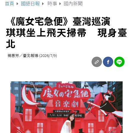
首頁
國語日報
時事
國內新聞
《魔女宅急便》臺灣巡演
琪琪坐上飛天掃帚 現身臺
北
楊惠芳／臺北報導 (2026/7/9)