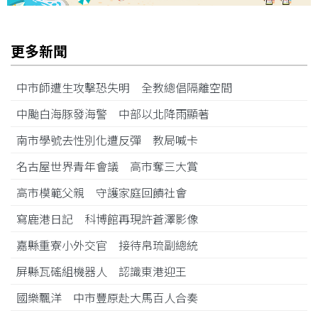
更多新聞
中市師遭生攻擊恐失明 全教總倡隔離空間
中颱白海豚發海警 中部以北降雨顯著
南市學號去性別化遭反彈 教局喊卡
名古屋世界青年會議 高市奪三大賞
高市模範父親 守護家庭回饋社會
寫鹿港日記 科博館再現許蒼澤影像
嘉縣重寮小外交官 接待帛琉副總統
屏縣瓦磘組機器人 認識東港迎王
國樂飄洋 中市豐原赴大馬百人合奏