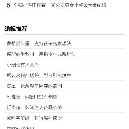
5
全國小學田徑賽 60公尺男女小將破大會紀錄
編輯推荐
夢想變計畫 支持孩子落實想法
整理課堂教材 用指令生成新玩法
小國也有大實力
瓶裝水變凸透鏡 烈日引火燒車
買單 化解親子衝突的竅門
AI陪練 英語口說不卡關
行李箱 裝滿旅人各種心情
超時空解謎 執行湯神密令
雪隧密室逃脫