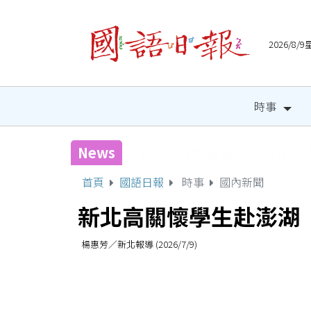
2026/8
時事
News
宜縣兒童木育營隊 祕密基
首頁
國語日報
時事
國內新聞
新北高關懷學生赴澎湖
楊惠芳／新北報導 (2026/7/9)