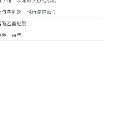
行李箱 裝滿旅人各種心情
超時空解謎 執行湯神密令
雪隧密室逃脫
想像一百年