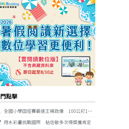
熱門點擊
1
全國小學田徑賽最速王楊政偉 100公尺11秒87奪金
2
用水彩畫挑戰國際 粘信敏多次得獎獲肯定