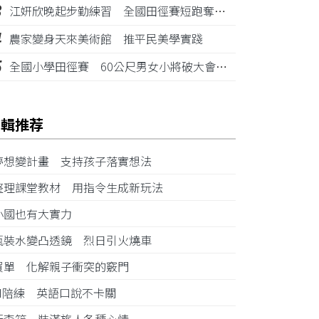
3
江姸欣晚起步勤練習 全國田徑賽短跑奪金摘銅
4
農家變身天來美術館 推平民美學實踐
5
全國小學田徑賽 60公尺男女小將破大會紀錄
編輯推荐
夢想變計畫 支持孩子落實想法
整理課堂教材 用指令生成新玩法
小國也有大實力
瓶裝水變凸透鏡 烈日引火燒車
買單 化解親子衝突的竅門
AI陪練 英語口說不卡關