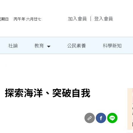
加入會員
｜
登入會員
/9星期日 丙午年 六月廿七
社論
教育
公民素養
科學新知
地成果發表
 探索海洋、突破自我