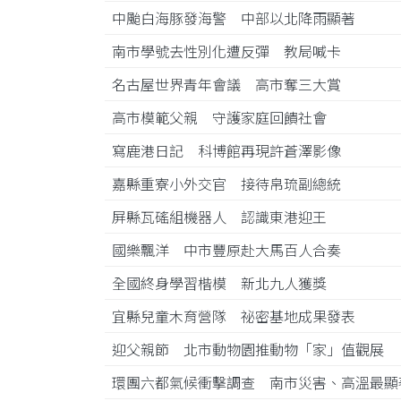
中颱白海豚發海警 中部以北降雨顯著
南市學號去性別化遭反彈 教局喊卡
名古屋世界青年會議 高市奪三大賞
高市模範父親 守護家庭回饋社會
寫鹿港日記 科博館再現許蒼澤影像
嘉縣重寮小外交官 接待帛琉副總統
屏縣瓦磘組機器人 認識東港迎王
國樂飄洋 中市豐原赴大馬百人合奏
全國終身學習楷模 新北九人獲獎
宜縣兒童木育營隊 祕密基地成果發表
迎父親節 北市動物園推動物「家」值觀展
環團六都氣候衝擊調查 南市災害、高溫最