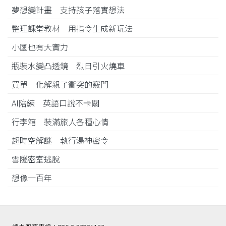
夢想變計畫 支持孩子落實想法
整理課堂教材 用指令生成新玩法
小國也有大實力
瓶裝水變凸透鏡 烈日引火燒車
買單 化解親子衝突的竅門
AI陪練 英語口說不卡關
行李箱 裝滿旅人各種心情
超時空解謎 執行湯神密令
雪隧密室逃脫
想像一百年