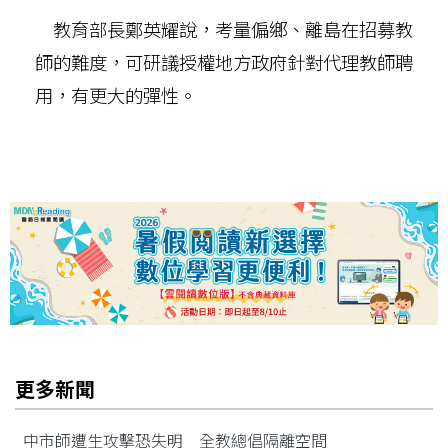
教育部長鄭英耀說，考量偏鄉、離島在招募教
師的難度，可研議授權地方政府針對代理教師聘
用，有更大的彈性。
更多新聞
中市師遭生攻擊恐失明 全教總倡隔離空間