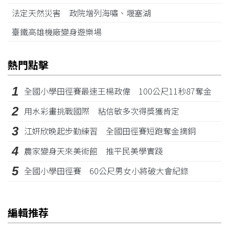
法定天然災害 政院增列海嘯、堰塞湖
臺鐵高雄機廠變身遊樂場
熱門點擊
1
全國小學田徑賽最速王楊政偉 100公尺11秒87奪金
2
用水彩畫挑戰國際 粘信敏多次得獎獲肯定
3
江姸欣晚起步勤練習 全國田徑賽短跑奪金摘銅
4
農家變身天來美術館 推平民美學實踐
5
全國小學田徑賽 60公尺男女小將破大會紀錄
編輯推荐