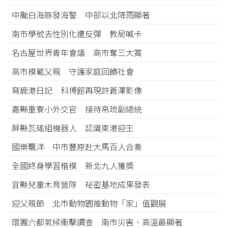
中颱白海豚發海警 中部以北降雨顯著
南市學號去性別化遭反彈 教局喊卡
名古屋世界青年會議 高市奪三大賞
高市模範父親 守護家庭回饋社會
寫鹿港日記 科博館再現許蒼澤影像
嘉縣重寮小外交官 接待帛琉副總統
屏縣瓦磘組機器人 認識東港迎王
國樂飄洋 中市豐原赴大馬百人合奏
全國終身學習楷模 新北九人獲獎
宜縣兒童木育營隊 祕密基地成果發表
迎父親節 北市動物園推動物「家」值觀展
環團六都氣候衝擊調查 南市災害、高溫最顯著