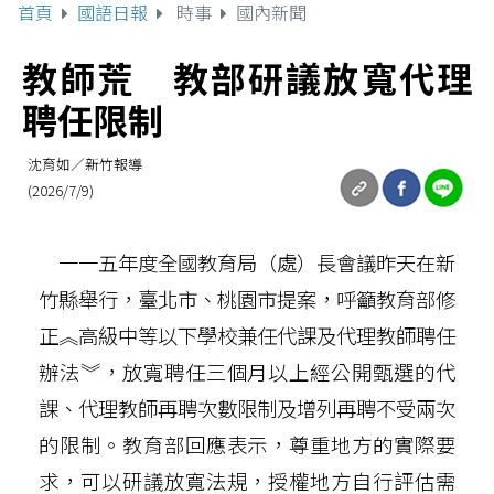
首頁
國語日報
時事
國內新聞
教師荒 教部研議放寬代理
聘任限制
沈育如／新竹報導
(2026/7/9)
一一五年度全國教育局（處）長會議昨天在新
竹縣舉行，臺北市、桃園市提案，呼籲教育部修
正︽高級中等以下學校兼任代課及代理教師聘任
辦法︾，放寬聘任三個月以上經公開甄選的代
課、代理教師再聘次數限制及增列再聘不受兩次
的限制。教育部回應表示，尊重地方的實際要
求，可以研議放寬法規，授權地方自行評估需