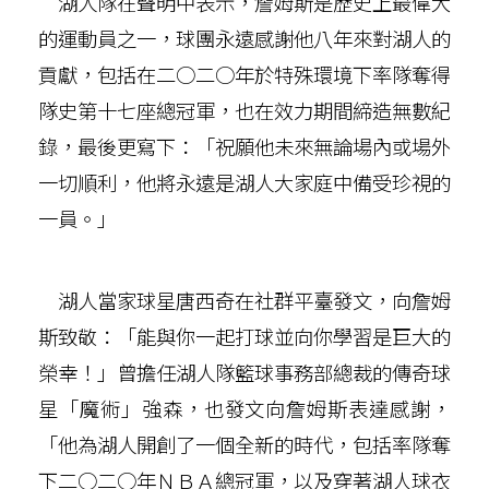
湖人隊在聲明中表示，詹姆斯是歷史上最偉大
的運動員之一，球團永遠感謝他八年來對湖人的
貢獻，包括在二○二○年於特殊環境下率隊奪得
隊史第十七座總冠軍，也在效力期間締造無數紀
錄，最後更寫下：「祝願他未來無論場內或場外
一切順利，他將永遠是湖人大家庭中備受珍視的
一員。」
湖人當家球星唐西奇在社群平臺發文，向詹姆
斯致敬：「能與你一起打球並向你學習是巨大的
榮幸！」曾擔任湖人隊籃球事務部總裁的傳奇球
星「魔術」強森，也發文向詹姆斯表達感謝，
「他為湖人開創了一個全新的時代，包括率隊奪
下二○二○年ＮＢＡ總冠軍，以及穿著湖人球衣