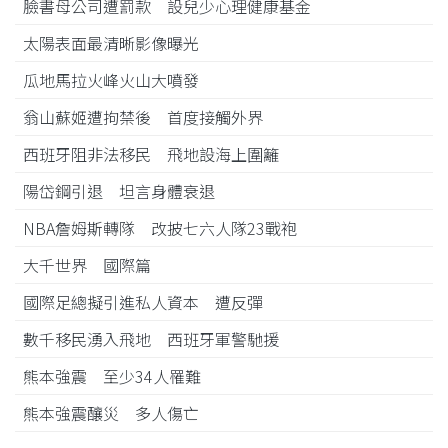
臉書母公司遭罰款 設兒少心理健康基金
太陽表面最清晰影像曝光
瓜地馬拉火峰火山大噴發
翁山蘇姬遭拘禁後 首度接觸外界
西班牙阻非法移民 飛地設海上圍籬
陽岱鋼引退 坦言身體衰退
NBA詹姆斯轉隊 改披七六人隊23戰袍
大千世界 國際篇
國際足總擬引進私人資本 遭反彈
數千移民湧入飛地 西班牙軍警馳援
熊本強震 至少34人罹難
熊本強震釀災 多人傷亡