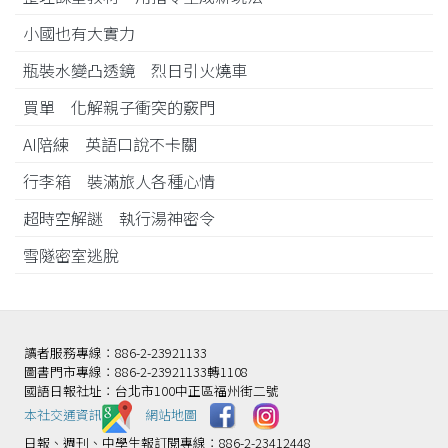
小國也有大實力
瓶裝水變凸透鏡 烈日引火燒車
買單 化解親子衝突的竅門
AI陪練 英語口說不卡關
行李箱 裝滿旅人各種心情
超時空解謎 執行湯神密令
雪隧密室逃脫
讀者服務專線：886-2-23921133
圖書門市專線：886-2-23921133轉1108
國語日報社址：台北市100中正區福州街二號
本社交通資訊️
網站地圖
日報、週刊、中學生報訂閱專線：886-2-23412448