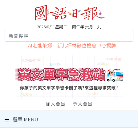
2026/8/11星期二 丙午年 六月廿九
AI走進茶鄉 新北坪林數位機會中心揭牌
加入會員
｜
登入會員
選單 MENU