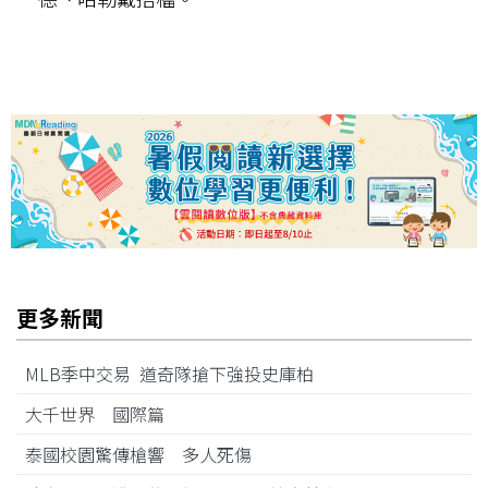
更多新聞
MLB季中交易 道奇隊搶下強投史庫柏
大千世界 國際篇
泰國校園驚傳槍響 多人死傷