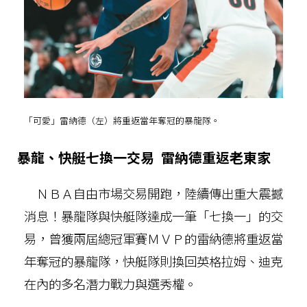
「可愛」雷納德（左）將重返當年奪冠的暴龍隊。
暴龍、快艇七換一交易 雷納德重返老東家
ＮＢＡ自由市場交易開跑，陸續傳出重大震撼
消息！暴龍隊與快艇隊達成一筆「七換一」的交
易，曾獲兩屆總冠軍賽ＭＶＰ的雷納德將重返當
年奪冠的暴龍隊，快艇隊則換回英格拉姆、迪克
在內的多名潛力戰力與選秀權。