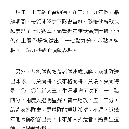
現年三十五歲的雷納德，在二○一九年效力暴
龍期間，帶領球隊奪下隊史首冠。隨後他轉戰快
艇度過了七個賽季，儘管近年飽受傷病困擾，他
仍在上賽季場均繳出二十七點九分、六點四籃
板、一點九抄截的頂級表現。
另外，灰熊隊與拓荒者隊達成協議，灰熊隊送
出球隊一哥莫蘭特，換來格蘭特、莫瑞。莫蘭特
是二○二○年新人王，生涯場均可攻下二十二點
四分，兩度入選明星賽，曾單場攻下五十二分，
締造灰熊隊史，是球隊的重建希望。不過，近幾
年他因傷影響出賽，未來加入拓荒者，將與里拉
德、哈勒戴搭檔。