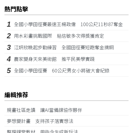
熱門點擊
1
全國小學田徑賽最速王楊政偉 100公尺11秒87奪金
2
用水彩畫挑戰國際 粘信敏多次得獎獲肯定
3
江姸欣晚起步勤練習 全國田徑賽短跑奪金摘銅
4
農家變身天來美術館 推平民美學實踐
5
全國小學田徑賽 60公尺男女小將破大會紀錄
編輯推荐
規畫社區走讀 讓AI當備課協作夥伴
夢想變計畫 支持孩子落實想法
整理課堂教材 用指令生成新玩法