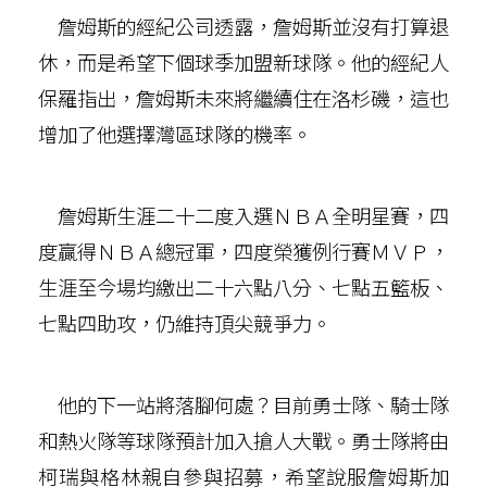
詹姆斯的經紀公司透露，詹姆斯並沒有打算退
休，而是希望下個球季加盟新球隊。他的經紀人
保羅指出，詹姆斯未來將繼續住在洛杉磯，這也
增加了他選擇灣區球隊的機率。
詹姆斯生涯二十二度入選ＮＢＡ全明星賽，四
度贏得ＮＢＡ總冠軍，四度榮獲例行賽ＭＶＰ，
生涯至今場均繳出二十六點八分、七點五籃板、
七點四助攻，仍維持頂尖競爭力。
他的下一站將落腳何處？目前勇士隊、騎士隊
和熱火隊等球隊預計加入搶人大戰。勇士隊將由
柯瑞與格林親自參與招募，希望說服詹姆斯加