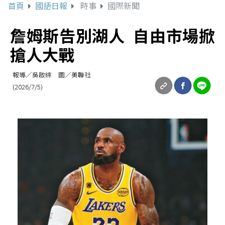
首頁
國語日報
時事
國際新聞
詹姆斯告別湖人 自由市場掀
搶人大戰
報導／吳啟綜 圖／美聯社
(2026/7/5)