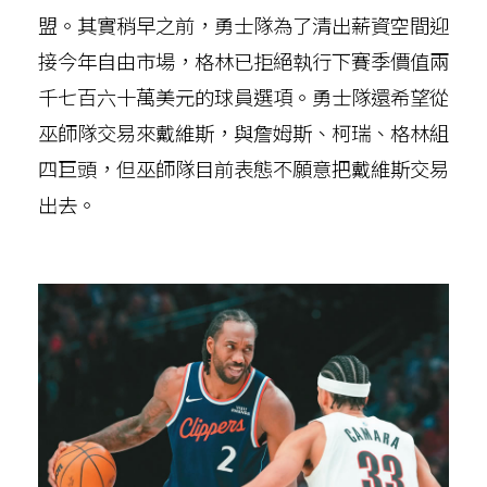
盟。其實稍早之前，勇士隊為了清出薪資空間迎
接今年自由市場，格林已拒絕執行下賽季價值兩
千七百六十萬美元的球員選項。勇士隊還希望從
巫師隊交易來戴維斯，與詹姆斯、柯瑞、格林組
四巨頭，但巫師隊目前表態不願意把戴維斯交易
出去。