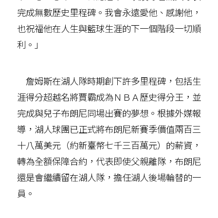
完成無數歷史里程碑。我會永遠愛他、感謝他，
也祝福他在人生與籃球生涯的下一個階段一切順
利。」
詹姆斯在湖人隊時期創下許多里程碑，包括生
涯得分超越名將賈霸成為ＮＢＡ歷史得分王，並
完成與兒子布朗尼同場出賽的夢想。根據外媒報
導，湖人球團已正式將布朗尼新賽季價值兩百三
十八萬美元（約新臺幣七千三百萬元）的薪資，
轉為全額保障合約，代表即使父親離隊，布朗尼
還是會繼續留在湖人隊，擔任湖人後場輪替的一
員。