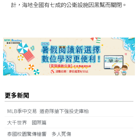
計，海地全國有七成的公衛設施因黑幫而關閉。
更多新聞
MLB季中交易 道奇隊搶下強投史庫柏
大千世界 國際篇
泰國校園驚傳槍響 多人死傷