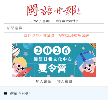
2026/8/9星期日 丙午年 六月廿七
宜縣兒童木育營隊 祕密基地成果發表
加入會員
｜
登入會員
選單 MENU