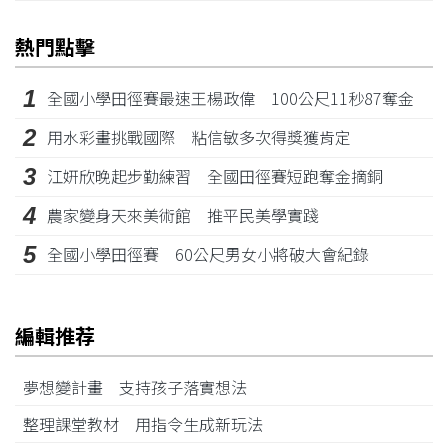
熱門點擊
1
全國小學田徑賽最速王楊政偉 100公尺11秒87奪金
2
用水彩畫挑戰國際 粘信敏多次得獎獲肯定
3
江姸欣晚起步勤練習 全國田徑賽短跑奪金摘銅
4
農家變身天來美術館 推平民美學實踐
5
全國小學田徑賽 60公尺男女小將破大會紀錄
編輯推荐
夢想變計畫 支持孩子落實想法
整理課堂教材 用指令生成新玩法