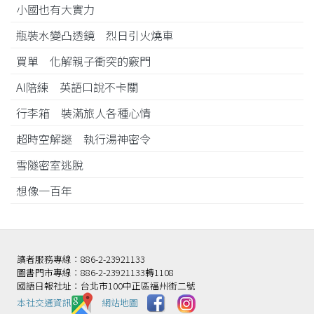
小國也有大實力
瓶裝水變凸透鏡 烈日引火燒車
買單 化解親子衝突的竅門
AI陪練 英語口說不卡關
行李箱 裝滿旅人各種心情
超時空解謎 執行湯神密令
雪隧密室逃脫
想像一百年
讀者服務專線：886-2-23921133
圖書門市專線：886-2-23921133轉1108
國語日報社址：台北市100中正區福州街二號
本社交通資訊️
網站地圖