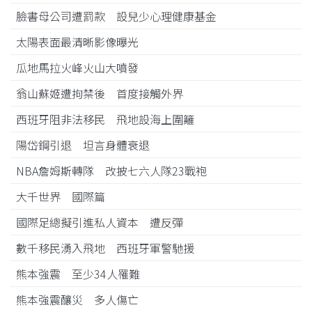
臉書母公司遭罰款 設兒少心理健康基金
太陽表面最清晰影像曝光
瓜地馬拉火峰火山大噴發
翁山蘇姬遭拘禁後 首度接觸外界
西班牙阻非法移民 飛地設海上圍籬
陽岱鋼引退 坦言身體衰退
NBA詹姆斯轉隊 改披七六人隊23戰袍
大千世界 國際篇
國際足總擬引進私人資本 遭反彈
數千移民湧入飛地 西班牙軍警馳援
熊本強震 至少34人罹難
熊本強震釀災 多人傷亡