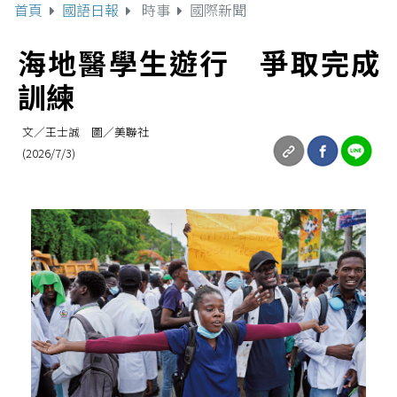
首頁
國語日報
時事
國際新聞
海地醫學生遊行 爭取完成
訓練
文／王士誠 圖／美聯社
(2026/7/3)