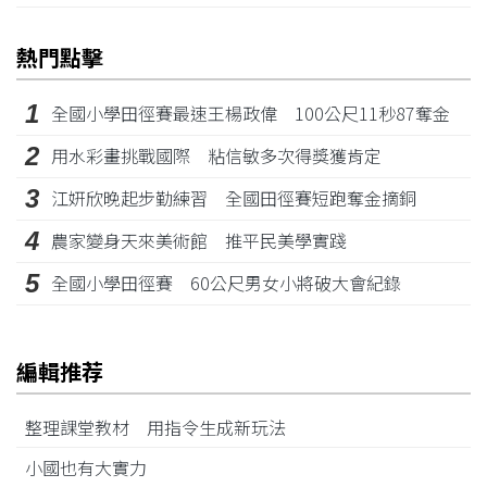
熱門點擊
1
全國小學田徑賽最速王楊政偉 100公尺11秒87奪金
2
用水彩畫挑戰國際 粘信敏多次得獎獲肯定
3
江姸欣晚起步勤練習 全國田徑賽短跑奪金摘銅
4
農家變身天來美術館 推平民美學實踐
5
全國小學田徑賽 60公尺男女小將破大會紀錄
編輯推荐
整理課堂教材 用指令生成新玩法
小國也有大實力