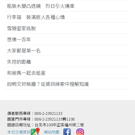
瓶裝水變凸透鏡 烈日引火燒車
行李箱 裝滿旅人各種心情
雪隧密室逃脫
想像一百年
大家都是第一名
失控的距離
和爸媽一起去追星
說明文好無趣？從資訊線索中理解知識
讀者服務專線：886-2-23921133
圖書門市專線：886-2-23921133轉1108
國語日報社址：台北市100中正區福州街二號
本社交通資訊️
網站地圖