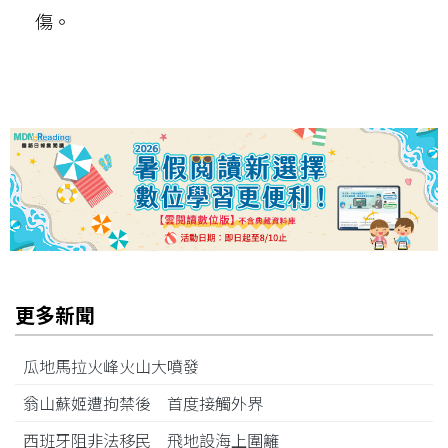
傷。
更多新聞
瓜地馬拉火峰火山大噴發
翁山蘇姬遭拘禁後 首度接觸外界
西班牙阻非法移民 飛地設海上圍籬