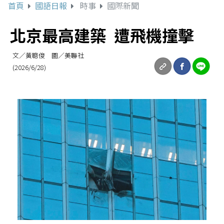
首頁
國語日報
時事
國際新聞
北京最高建築 遭飛機撞擊
文／黃聰俊 圖／美聯社
(2026/6/28)