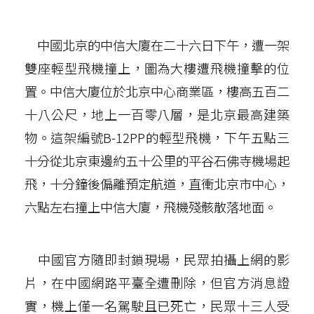
中國北京的中信大廈在二十六日下午，遭一架
雙座輕型飛機撞上，圖為大樓遭飛機撞擊的位
置。中信大廈位於北京中心商業區，樓高五百二
十八公尺，地上一百零八層，是北京最高建築
物。這架編號B-12PP的輕型飛機，下午五點三
十分從北京東邊約五十公里的平谷石佛寺機場起
飛，十分鐘後偏離預定航道，直衝北京市中心，
六點左右撞上中信大廈，飛機殘骸散落地面。
中國官方隨即封鎖現場，民眾拍攝上網的影
片，在中國網路平臺全遭刪除，但官方消息證
實，機上僅一名駕駛且已死亡，民眾十三人受