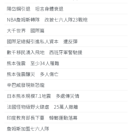
陽岱鋼引退 坦言身體衰退
NBA詹姆斯轉隊 改披七六人隊23戰袍
大千世界 國際篇
國際足總擬引進私人資本 遭反彈
數千移民湧入飛地 西班牙軍警馳援
熊本強震 至少34人罹難
熊本強震釀災 多人傷亡
辛巴威發現新恐龍
日本熊本規模7.1地震 多處傳災情
法國怪物級野火肆虐 25萬人撤離
印度教育部長下臺 蟑螂運動落幕
詹姆斯加盟七六人隊