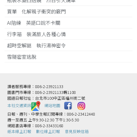
瓶裝水變凸透鏡 烈日引火燒車
買單 化解親子衝突的竅門
AI陪練 英語口說不卡關
行李箱 裝滿旅人各種心情
超時空解謎 執行湯神密令
雪隧密室逃脫
讀者服務專線：886-2-23921133
圖書門市專線：886-2-23921133轉1108
國語日報社址：台北市100中正區福州街二號
本社交通資訊️
網站地圖
日報、週刊、中學生報訂閱專線：886-2-23412448
週一至週五 上午9:30-12:30 下午1:30-5:30
網路書店專線：886-2-33433168
紙本線上訂報
數位線上訂報
意見反映信箱