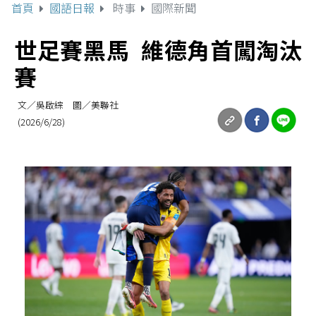
首頁
國語日報
時事
國際新聞
世足賽黑馬 維德角首闖淘汰
賽
文／吳啟綜 圖／美聯社
(2026/6/28)