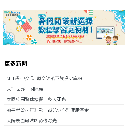
更多新聞
MLB季中交易 道奇隊搶下強投史庫柏
大千世界 國際篇
泰國校園驚傳槍響 多人死傷
臉書母公司遭罰款 設兒少心理健康基金
太陽表面最清晰影像曝光