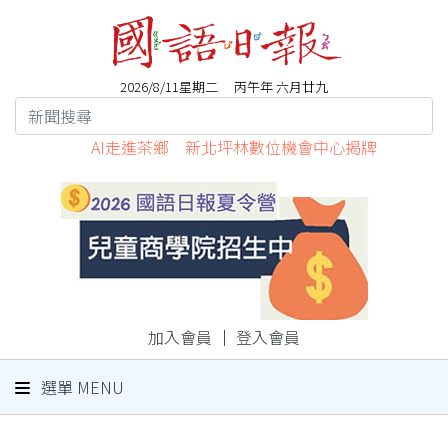
2026/8/11星期二 丙午年 六月廿九
AI走進茶鄉 新北坪林數位機會中心揭牌
加入會員
｜
登入會員
選單 MENU