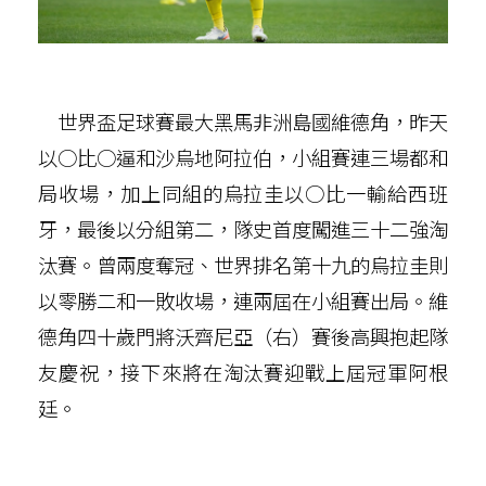
世界盃足球賽最大黑馬非洲島國維德角，昨天
以○比○逼和沙烏地阿拉伯，小組賽連三場都和
局收場，加上同組的烏拉圭以○比一輸給西班
牙，最後以分組第二，隊史首度闖進三十二強淘
汰賽。曾兩度奪冠、世界排名第十九的烏拉圭則
以零勝二和一敗收場，連兩屆在小組賽出局。維
德角四十歲門將沃齊尼亞（右）賽後高興抱起隊
友慶祝，接下來將在淘汰賽迎戰上屆冠軍阿根
廷。