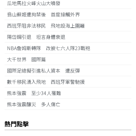
瓜地馬拉火峰火山大噴發
翁山蘇姬遭拘禁後 首度接觸外界
西班牙阻非法移民 飛地設海上圍籬
陽岱鋼引退 坦言身體衰退
NBA詹姆斯轉隊 改披七六人隊23戰袍
大千世界 國際篇
國際足總擬引進私人資本 遭反彈
數千移民湧入飛地 西班牙軍警馳援
熊本強震 至少34人罹難
熊本強震釀災 多人傷亡
熱門點擊