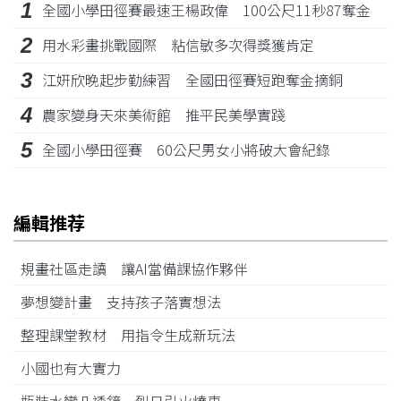
1
全國小學田徑賽最速王楊政偉 100公尺11秒87奪金
2
用水彩畫挑戰國際 粘信敏多次得獎獲肯定
3
江姸欣晚起步勤練習 全國田徑賽短跑奪金摘銅
4
農家變身天來美術館 推平民美學實踐
5
全國小學田徑賽 60公尺男女小將破大會紀錄
編輯推荐
規畫社區走讀 讓AI當備課協作夥伴
夢想變計畫 支持孩子落實想法
整理課堂教材 用指令生成新玩法
小國也有大實力