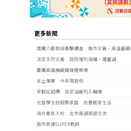
更多新聞
環團六都氣候衝擊調查 南市災害、高溫最
法定天然災害 政院增列海嘯、堰塞湖
臺鐵高雄機廠變身遊樂場
本土傷寒 今年現首例
苯駢芘超標 苦茶油廠列入輔導
元智學生訪弱勢家庭 改善居家生活
海外青年入校 北市南湖英語交流
南市表揚SUPER教師