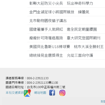
彰縣大莊防災小尖兵 玩出神奇科學力
金門金湖足球小將國際競技 練膽氣
北市動物園夜貓子講古
國健署攜手人氣網紅 邀全民定期量腰圍
瘦瘦針可降罹癌風險 臺大研究登國際期刊
美國貝比魯斯U18棒球賽 桃市大溪全勝封
總統接見金唐獎得主 允從三面向守護
讀者服務專線：886-2-23921133
圖書門市專線：886-2-23921133轉1108
國語日報社址：台北市100中正區福州街二號
本社交通資訊️
網站地圖
財團