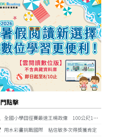
熱門點擊
1
全國小學田徑賽最速王楊政偉 100公尺11秒87奪金
2
用水彩畫挑戰國際 粘信敏多次得獎獲肯定