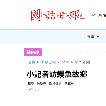
2026/8
時事
News
國健署攜手人氣網紅 邀全
首頁
國語日報
時事
國內新聞
小記者訪鰻魚故鄉
報導／吳啟綜 圖片提供／李宜蓁
(2026/6/17)