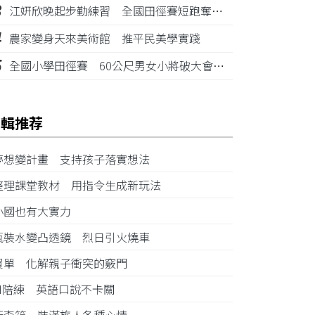
3
江姸欣晚起步勤練習 全國田徑賽短跑奪金摘銅
4
農家變身天來美術館 推平民美學實踐
5
全國小學田徑賽 60公尺男女小將破大會紀錄
編輯推荐
夢想變計畫 支持孩子落實想法
整理課堂教材 用指令生成新玩法
小國也有大實力
瓶裝水變凸透鏡 烈日引火燒車
買單 化解親子衝突的竅門
AI陪練 英語口說不卡關