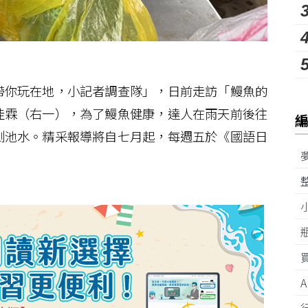
你玩在地，小記者調查隊」，日前走訪「鰻魚的
佳霖（右一），為了鰻魚健康，達人在雨天前後往
測池水。精采報導將自七月起，每週五於《國語日