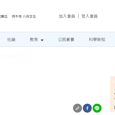
加入會員
｜
登入會員
/7星期五 丙午年 六月廿五
社論
教育
公民素養
科學新知
民定期量腰圍