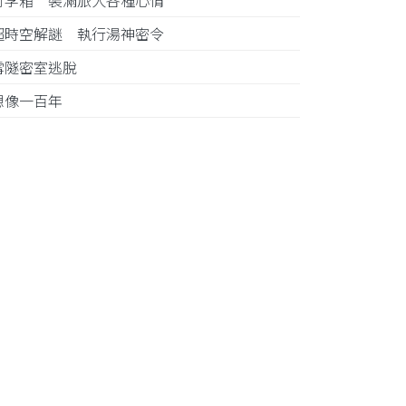
行李箱 裝滿旅人各種心情
超時空解謎 執行湯神密令
雪隧密室逃脫
想像一百年