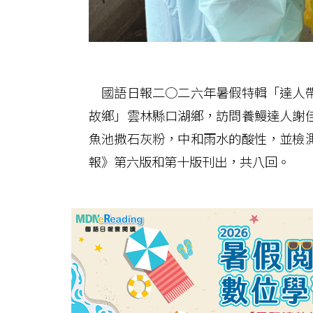
國語日報二○二六年暑假特輯「達人帶
故鄉」雲林縣口湖鄉，訪問養鰻達人謝
魚池撒石灰粉，中和雨水的酸性，並檢
報》第六版和第十版刊出，共八回。