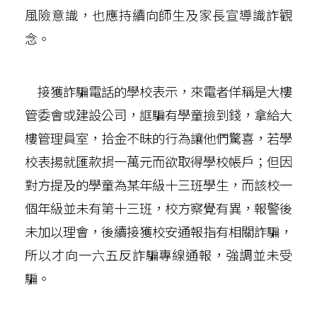
風險意識，也應持續向師生及家長宣導識詐觀
念。
接獲詐騙電話的學校表示，來電者佯稱是大樓
管委會或建設公司，誆騙有學童撿到錢，拿給大
樓管理員室，拾金不昧的行為讓他們驚喜，若學
校表揚就匯款捐一萬元而欲取得學校帳戶；但因
對方提及的學童為某年級十三班學生，而該校一
個年級並未有第十三班，校方察覺有異，報警後
未加以理會，後續接獲校安通報指有相關詐騙，
所以才向一六五反詐騙專線通報，強調並未受
騙。