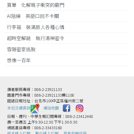
買單 化解親子衝突的竅門
AI陪練 英語口說不卡關
行李箱 裝滿旅人各種心情
超時空解謎 執行湯神密令
雪隧密室逃脫
想像一百年
讀者服務專線：886-2-23921133
圖書門市專線：886-2-23921133轉1108
國語日報社址：台北市100中正區福州街二號
本社交通資訊️
網站地圖
日報、週刊、中學生報訂閱專線：886-2-23412448
週一至週五 上午9:30-12:30 下午1:30-5:30
網路書店專線：886-2-33433168
紙本線上訂報
數位線上訂報
意見反映信箱