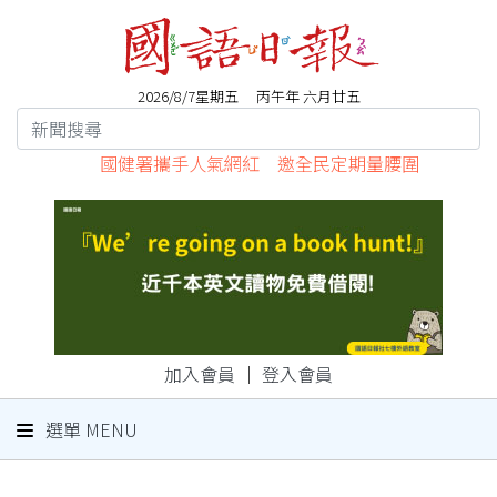
2026/8/7星期五 丙午年 六月廿五
國健署攜手人氣網紅 邀全民定期量腰圍
加入會員
｜
登入會員
選單 MENU