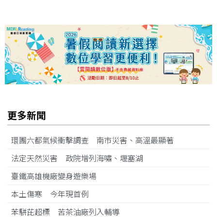
更多新聞
環團六都氣候衝擊調查 南市災害、高溫最顯著
法定天然災害 政院增列海嘯、堰塞湖
臺鐵高雄機廠變身遊樂場
本土傷寒 今年現首例
苯駢芘超標 苦茶油廠列入輔導