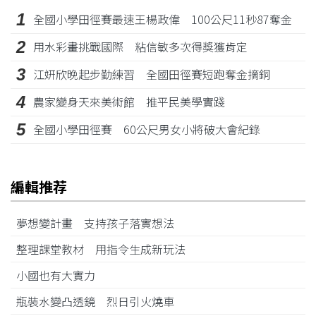
1
全國小學田徑賽最速王楊政偉 100公尺11秒87奪金
2
用水彩畫挑戰國際 粘信敏多次得獎獲肯定
3
江姸欣晚起步勤練習 全國田徑賽短跑奪金摘銅
4
農家變身天來美術館 推平民美學實踐
5
全國小學田徑賽 60公尺男女小將破大會紀錄
編輯推荐
夢想變計畫 支持孩子落實想法
整理課堂教材 用指令生成新玩法
小國也有大實力
瓶裝水變凸透鏡 烈日引火燒車