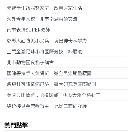
元智學生訪弱勢家庭 改善居家生活
海外青年入校 北市南湖英語交流
南市表揚SUPER教師
彰縣大莊防災小尖兵 玩出神奇科學力
金門金湖足球小將國際競技 練膽氣
北市動物園夜貓子講古
國健署攜手人氣網紅 邀全民定期量腰圍
瘦瘦針可降罹癌風險 臺大研究登國際期刊
美國貝比魯斯U18棒球賽 桃市大溪全勝封王
總統接見金唐獎得主 允從三面向守護
熱門點擊