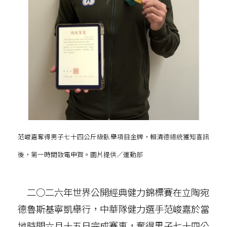
范峻嘉奪得男子七十四公斤級臥舉項目金牌，賴清德總統獲知喜訊
後，第一時間致電申賀。圖片提供／運動部
二○二六年世界公開經典健力錦標賽在立陶宛
德魯斯基寧凱舉行，中華隊健力選手范峻嘉於當
地時間六月十五日完成賽事，奪得男子七十四公