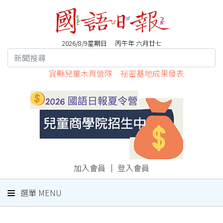
2026/8/9星期日 丙午年 六月廿七
宜縣兒童木育營隊 祕密基地成果發表
加入會員
｜
登入會員
選單 MENU