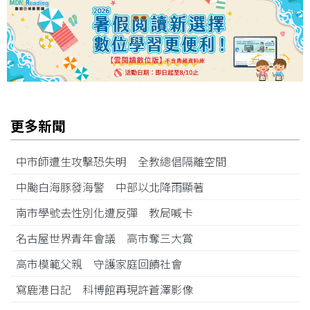
更多新聞
中市師遭生攻擊恐失明 全教總倡隔離空間
中颱白海豚發海警 中部以北降雨顯著
南市學號去性別化遭反彈 教局喊卡
名古屋世界青年會議 高市奪三大賞
高市模範父親 守護家庭回饋社會
寫鹿港日記 科博館再現許蒼澤影像