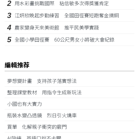
2
用水彩畫挑戰國際 粘信敏多次得獎獲肯定
3
江姸欣晚起步勤練習 全國田徑賽短跑奪金摘銅
4
農家變身天來美術館 推平民美學實踐
5
全國小學田徑賽 60公尺男女小將破大會紀錄
編輯推荐
夢想變計畫 支持孩子落實想法
整理課堂教材 用指令生成新玩法
小國也有大實力
瓶裝水變凸透鏡 烈日引火燒車
買單 化解親子衝突的竅門
AI陪練 英語口說不卡關