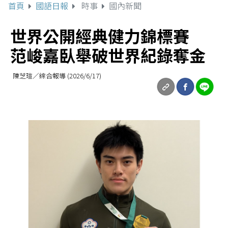
首頁
國語日報
時事
國內新聞
世界公開經典健力錦標賽
范峻嘉臥舉破世界紀錄奪金
陳芝瑄／綜合報導 (2026/6/17)