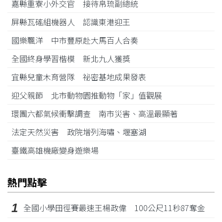
嘉縣重寮小外交官 接待帛琉副總統
屏縣瓦磘組機器人 認識東港迎王
國樂飄洋 中市豐原赴大馬百人合奏
全國終身學習楷模 新北九人獲獎
宜縣兒童木育營隊 祕密基地成果發表
迎父親節 北市動物園推動物「家」值觀展
環團六都氣候衝擊調查 南市災害、高溫最顯著
法定天然災害 政院增列海嘯、堰塞湖
臺鐵高雄機廠變身遊樂場
熱門點擊
1
全國小學田徑賽最速王楊政偉 100公尺11秒87奪金