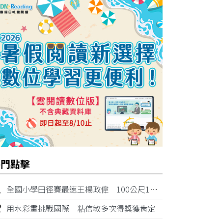
熱門點擊
1
全國小學田徑賽最速王楊政偉 100公尺11秒87奪金
2
用水彩畫挑戰國際 粘信敏多次得獎獲肯定