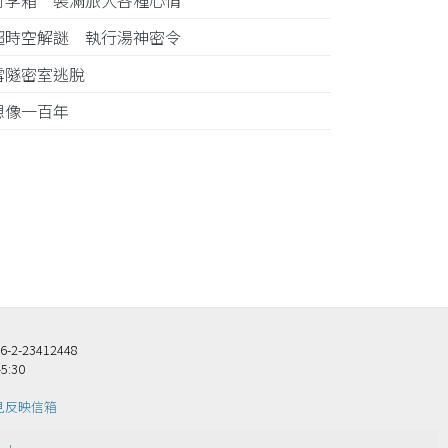
行李箱 裝滿旅人各種心情
超時空解謎 執行湯神密令
雪隧密室逃脫
想像一百年
23412448
5:30
見反映信箱