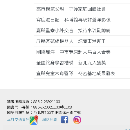
高市模範父親 守護家庭回饋社會
寫鹿港日記 科博館再現許蒼澤影像
嘉縣重寮小外交官 接待帛琉副總統
屏縣瓦磘組機器人 認識東港迎王
國樂飄洋 中市豐原赴大馬百人合奏
全國終身學習楷模 新北九人獲獎
宜縣兒童木育營隊 祕密基地成果發表
讀者服務專線：886-2-23921133
圖書門市專線：886-2-23921133轉1108
國語日報社址：台北市100中正區福州街二號
本社交通資訊️
網站地圖