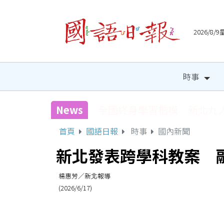
2026/8
時事
News
宜縣兒童木育營隊 祕密基
首頁
國語日報
時事
國內新聞
新北發表跨學科教案 
楊惠芳／新北報導
(2026/6/17)