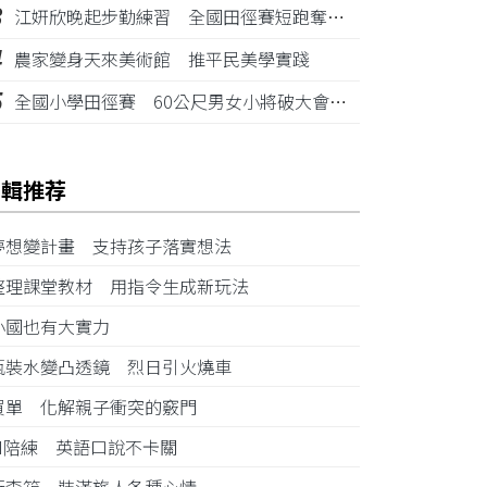
3
江姸欣晚起步勤練習 全國田徑賽短跑奪金摘銅
4
農家變身天來美術館 推平民美學實踐
5
全國小學田徑賽 60公尺男女小將破大會紀錄
編輯推荐
夢想變計畫 支持孩子落實想法
整理課堂教材 用指令生成新玩法
小國也有大實力
瓶裝水變凸透鏡 烈日引火燒車
買單 化解親子衝突的竅門
AI陪練 英語口說不卡關