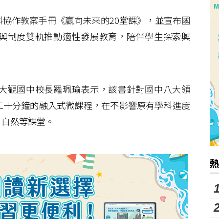
協作教案手冊《贏向未來的20堂課》，並宣布國
與制度雙軌推動適性發展教育，陪伴學生探索興
大觀國中校長羅珮瑜表示，該書針對國中八大領
二十分鐘的融入式微課程，在不影響原有學科進度
、自然等課堂。