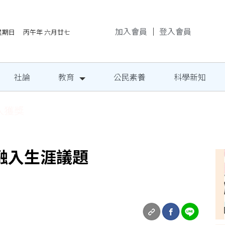
加入會員
｜
登入會員
/9星期日 丙午年 六月廿七
社論
教育
公民素養
科學新知
地成果發表
融入生涯議題