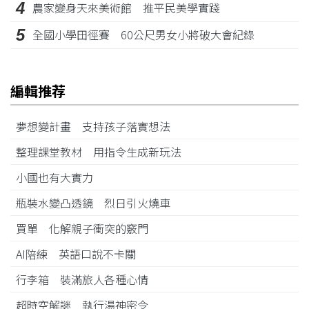
4
農家變身天來美術館 推平民美學實踐
5
全國小學田徑賽 60公尺男女小將破大會紀錄
編輯推荐
夢想變計畫 支持孩子落實想法
整理課堂教材 用指令生成新玩法
小國也有大實力
瓶裝水變凸透鏡 烈日引火燒車
買單 化解親子衝突的竅門
AI陪練 英語口說不卡關
行李箱 裝滿旅人各種心情
超時空解謎 執行湯神密令