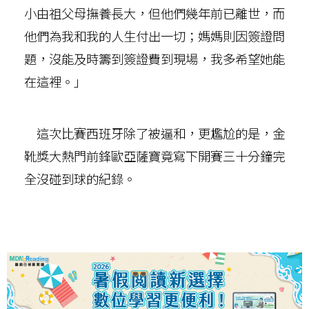
小由祖父母撫養長大，但他們幾年前已離世，而
他們為我和我的人生付出一切；媽媽則因簽證問
題，沒能及時籌到簽證費到現場，我多希望她能
在這裡。」
這次比賽西班牙除了被逼和，更尷尬的是，金
靴獎大熱門前鋒歐亞薩寶竟寫下開賽三十分鐘完
全沒碰到球的紀錄。