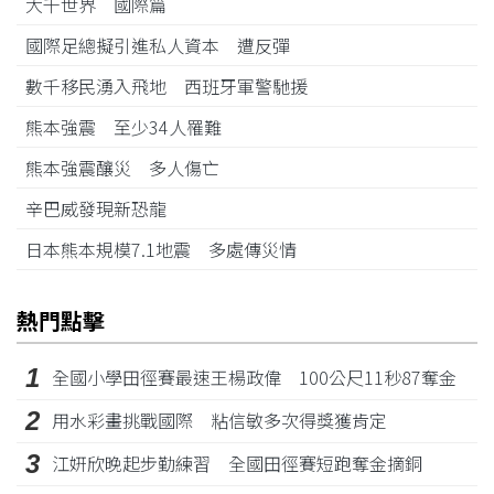
大千世界 國際篇
國際足總擬引進私人資本 遭反彈
數千移民湧入飛地 西班牙軍警馳援
熊本強震 至少34人罹難
熊本強震釀災 多人傷亡
辛巴威發現新恐龍
日本熊本規模7.1地震 多處傳災情
熱門點擊
1
全國小學田徑賽最速王楊政偉 100公尺11秒87奪金
2
用水彩畫挑戰國際 粘信敏多次得獎獲肯定
3
江姸欣晚起步勤練習 全國田徑賽短跑奪金摘銅