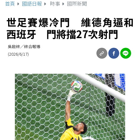
首頁
國語日報
時事
國際新聞
世足賽爆冷門 維德角逼和
西班牙 門將擋27次射門
吳啟綜／綜合報導
(2026/6/17)