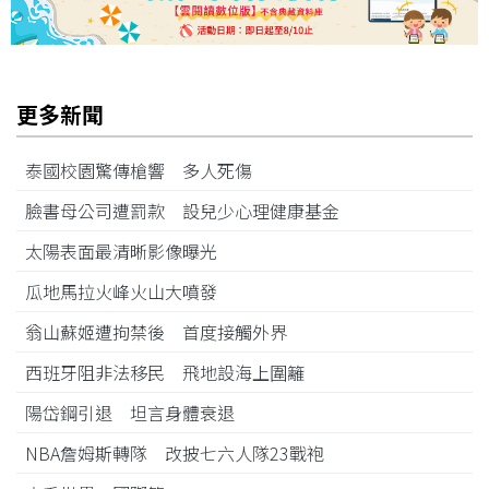
更多新聞
泰國校園驚傳槍響 多人死傷
臉書母公司遭罰款 設兒少心理健康基金
太陽表面最清晰影像曝光
瓜地馬拉火峰火山大噴發
翁山蘇姬遭拘禁後 首度接觸外界
西班牙阻非法移民 飛地設海上圍籬
陽岱鋼引退 坦言身體衰退
NBA詹姆斯轉隊 改披七六人隊23戰袍