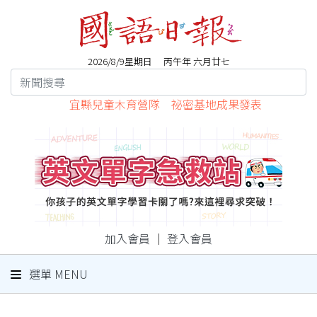
2026/8/9星期日 丙午年 六月廿七
宜縣兒童木育營隊 祕密基地成果發表
加入會員
｜
登入會員
選單 MENU