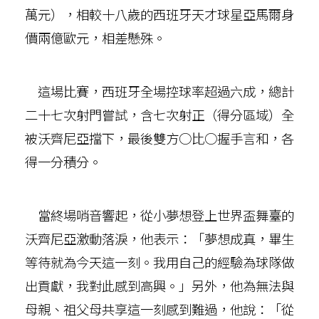
萬元），相較十八歲的西班牙天才球星亞馬爾身
價兩億歐元，相差懸殊。
這場比賽，西班牙全場控球率超過六成，總計
二十七次射門嘗試，含七次射正（得分區域）全
被沃齊尼亞擋下，最後雙方○比○握手言和，各
得一分積分。
當終場哨音響起，從小夢想登上世界盃舞臺的
沃齊尼亞激動落淚，他表示：「夢想成真，畢生
等待就為今天這一刻。我用自己的經驗為球隊做
出貢獻，我對此感到高興。」另外，他為無法與
母親、祖父母共享這一刻感到難過，他說：「從