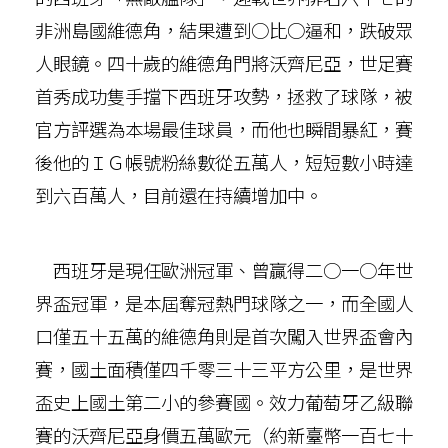
非洲島國維德角，結果遭到○比○逼和，跌破眾
人眼鏡。四十歲的維德角門將沃齊尼亞，世足賽
首秀成功隻手擋下西班牙攻勢，拯救了球隊，被
官方評選為本場最佳球員，而他也瞬間暴紅，賽
後他的ＩＧ帳號粉絲數從五萬人，短短數小時達
到六百萬人，目前還在持續增加中。
西班牙是現任歐洲冠軍、曾贏得二○一○年世
界盃冠軍，是本屆奪冠熱門球隊之一，而全國人
口僅五十五萬的維德角則是首次闖入世界盃會內
賽，國土面積僅四千零三十三平方公里，是世界
盃史上國土第二小的參賽國。效力葡萄牙乙級聯
賽的沃齊尼亞身價五萬歐元（約新臺幣一百七十