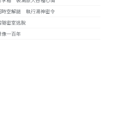
行李箱 裝滿旅人各種心情
超時空解謎 執行湯神密令
雪隧密室逃脫
想像一百年