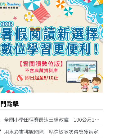
熱門點擊
1
全國小學田徑賽最速王楊政偉 100公尺11秒87奪金
2
用水彩畫挑戰國際 粘信敏多次得獎獲肯定