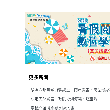
更多新聞
環團六都氣候衝擊調查 南市災害、高溫最
法定天然災害 政院增列海嘯、堰塞湖
臺鐵高雄機廠變身遊樂場