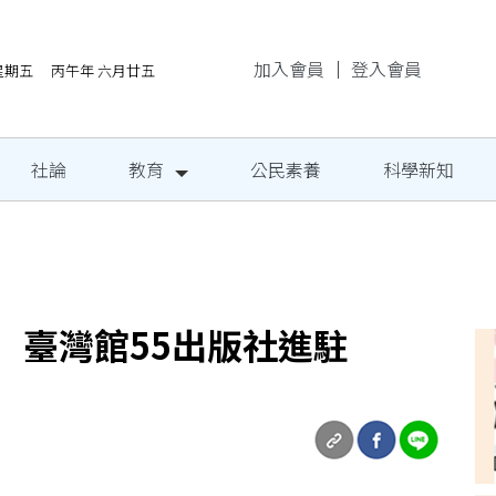
加入會員
｜
登入會員
/7星期五 丙午年 六月廿五
社論
教育
公民素養
科學新知
民定期量腰圍
展 臺灣館55出版社進駐