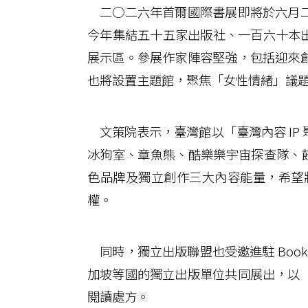
二○二六年首爾國際書展即將於六月二
今年集結五十五家出版社、一百六十本出版品，
展示區。參展作家陣容堅強，包括迎來
也將設置主題館，聚焦「女性情緒」議
文策院表示，臺灣館以「臺灣內容 IP
冰狗室、章魚熊、酷樂樂宇宙探查隊、餃貓 
色品牌及獨立創作三大內容能量，希望將
權。
同時，獨立出版聯盟也受邀進駐 Book 
加坡等國的獨立出版單位共同展出，以
閱讀處方。