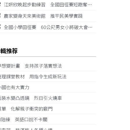
3
江姸欣晚起步勤練習 全國田徑賽短跑奪金摘銅
4
農家變身天來美術館 推平民美學實踐
5
全國小學田徑賽 60公尺男女小將破大會紀錄
編輯推荐
夢想變計畫 支持孩子落實想法
整理課堂教材 用指令生成新玩法
小國也有大實力
瓶裝水變凸透鏡 烈日引火燒車
買單 化解親子衝突的竅門
AI陪練 英語口說不卡關