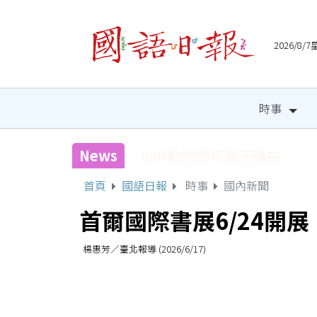
2026/8
時事
News
國健署攜手人氣網紅 邀全
首頁
國語日報
時事
國內新聞
首爾國際書展6/24開
楊惠芳／臺北報導 (2026/6/17)