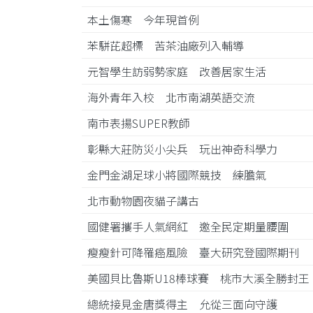
本土傷寒 今年現首例
苯駢芘超標 苦茶油廠列入輔導
元智學生訪弱勢家庭 改善居家生活
海外青年入校 北市南湖英語交流
南市表揚SUPER教師
彰縣大莊防災小尖兵 玩出神奇科學力
金門金湖足球小將國際競技 練膽氣
北市動物園夜貓子講古
國健署攜手人氣網紅 邀全民定期量腰圍
瘦瘦針可降罹癌風險 臺大研究登國際期刊
美國貝比魯斯U18棒球賽 桃市大溪全勝封
總統接見金唐獎得主 允從三面向守護