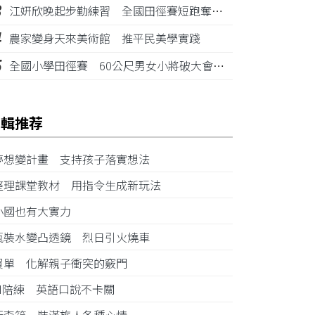
3
江姸欣晚起步勤練習 全國田徑賽短跑奪金摘銅
4
農家變身天來美術館 推平民美學實踐
5
全國小學田徑賽 60公尺男女小將破大會紀錄
編輯推荐
夢想變計畫 支持孩子落實想法
整理課堂教材 用指令生成新玩法
小國也有大實力
瓶裝水變凸透鏡 烈日引火燒車
買單 化解親子衝突的竅門
AI陪練 英語口說不卡關