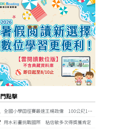
熱門點擊
1
全國小學田徑賽最速王楊政偉 100公尺11秒87奪金
2
用水彩畫挑戰國際 粘信敏多次得獎獲肯定