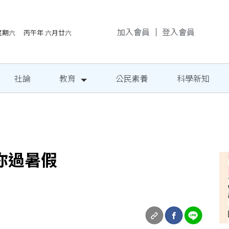
加入會員
｜
登入會員
/8星期六 丙午年 六月廿六
社論
教育
公民素養
科學新知
民定期量腰圍
你過暑假