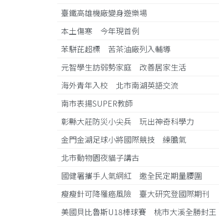
臺鐵高雄機廠變身遊樂場
本土傷寒 今年現首例
苯駢芘超標 苦茶油廠列入輔導
元智學生訪弱勢家庭 改善居家生活
海外青年入校 北市南湖英語交流
南市表揚SUPER教師
彰縣大莊防災小尖兵 玩出神奇科學力
金門金湖足球小將國際競技 練膽氣
北市動物園夜貓子講古
國健署攜手人氣網紅 邀全民定期量腰圍
瘦瘦針可降罹癌風險 臺大研究登國際期刊
美國貝比魯斯U18棒球賽 桃市大溪全勝封