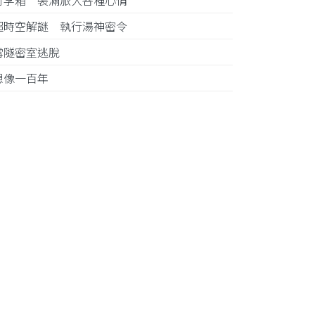
行李箱 裝滿旅人各種心情
超時空解謎 執行湯神密令
雪隧密室逃脫
想像一百年