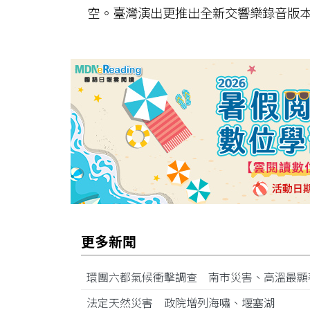
空。臺灣演出更推出全新交響樂錄音版
更多新聞
環團六都氣候衝擊調查 南市災害、高溫最
法定天然災害 政院增列海嘯、堰塞湖