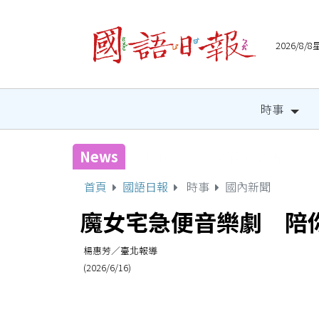
2026/8
時事
News
國健署攜手人氣網紅 邀全
首頁
國語日報
時事
國內新聞
魔女宅急便音樂劇 陪
楊惠芳／臺北報導
(2026/6/16)