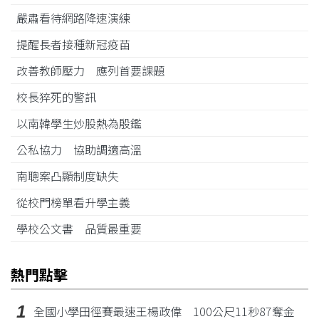
嚴肅看待網路降速演練
提醒長者接種新冠疫苗
改善教師壓力 應列首要課題
校長猝死的警訊
以南韓學生炒股熱為殷鑑
公私協力 協助調適高溫
南聰案凸顯制度缺失
從校門榜單看升學主義
學校公文書 品質最重要
熱門點擊
1
全國小學田徑賽最速王楊政偉 100公尺11秒87奪金