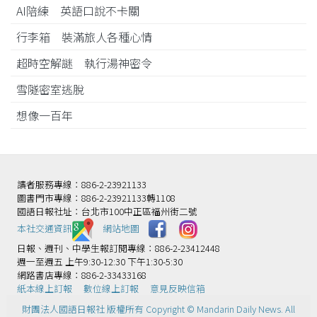
AI陪練 英語口說不卡關
行李箱 裝滿旅人各種心情
超時空解謎 執行湯神密令
雪隧密室逃脫
想像一百年
讀者服務專線：886-2-23921133
圖書門市專線：886-2-23921133轉1108
國語日報社址：台北市100中正區福州街二號
本社交通資訊️
網站地圖
日報、週刊、中學生報訂閱專線：886-2-23412448
週一至週五 上午9:30-12:30 下午1:30-5:30
網路書店專線：886-2-33433168
紙本線上訂報
數位線上訂報
意見反映信箱
財團法人國語日報社 版權所有 Copyright © Mandarin Daily News. All