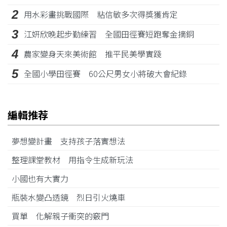
2
用水彩畫挑戰國際 粘信敏多次得獎獲肯定
3
江姸欣晚起步勤練習 全國田徑賽短跑奪金摘銅
4
農家變身天來美術館 推平民美學實踐
5
全國小學田徑賽 60公尺男女小將破大會紀錄
編輯推荐
夢想變計畫 支持孩子落實想法
整理課堂教材 用指令生成新玩法
小國也有大實力
瓶裝水變凸透鏡 烈日引火燒車
買單 化解親子衝突的竅門