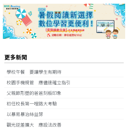
更多新聞
學校午餐 要讓學生有期待
校園手機規管 應儘速確立指引
父親節形塑的爸爸刻板印象
初任校長第一哩路大考驗
以暴易暴治絲益棼
觀光逆差擴大 應設法改善