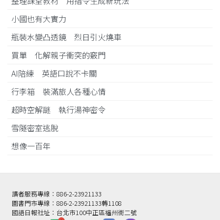
整理課堂教材 用指令生成新玩法
小國也有大實力
瓶裝水變凸透鏡 烈日引火燒車
買單 化解親子衝突的竅門
AI陪練 英語口說不卡關
行李箱 裝滿旅人各種心情
超時空解謎 執行湯神密令
雪隧密室逃脫
想像一百年
讀者服務專線：886-2-23921133
圖書門市專線：886-2-23921133轉1108
國語日報社址：台北市100中正區福州街二號