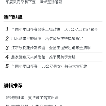
印度教育部長下臺 蟑螂運動落幕
熱門點擊
1
全國小學田徑賽最速王楊政偉 100公尺11秒87奪金
2
用水彩畫挑戰國際 粘信敏多次得獎獲肯定
3
江姸欣晚起步勤練習 全國田徑賽短跑奪金摘銅
4
農家變身天來美術館 推平民美學實踐
5
全國小學田徑賽 60公尺男女小將破大會紀錄
編輯推荐
夢想變計畫 支持孩子落實想法