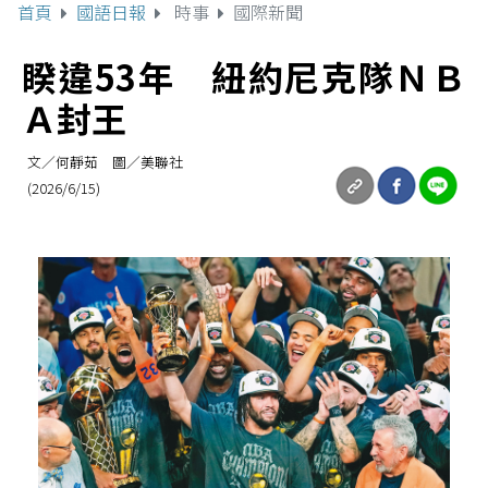
首頁
國語日報
時事
國際新聞
睽違53年 紐約尼克隊ＮＢ
Ａ封王
文／何靜茹 圖／美聯社
(2026/6/15)