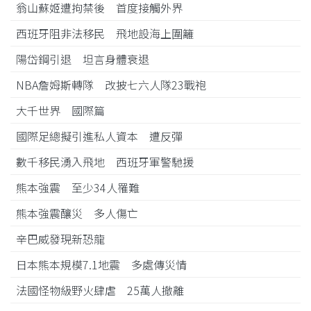
翁山蘇姬遭拘禁後 首度接觸外界
西班牙阻非法移民 飛地設海上圍籬
陽岱鋼引退 坦言身體衰退
NBA詹姆斯轉隊 改披七六人隊23戰袍
大千世界 國際篇
國際足總擬引進私人資本 遭反彈
數千移民湧入飛地 西班牙軍警馳援
熊本強震 至少34人罹難
熊本強震釀災 多人傷亡
辛巴威發現新恐龍
日本熊本規模7.1地震 多處傳災情
法國怪物級野火肆虐 25萬人撤離