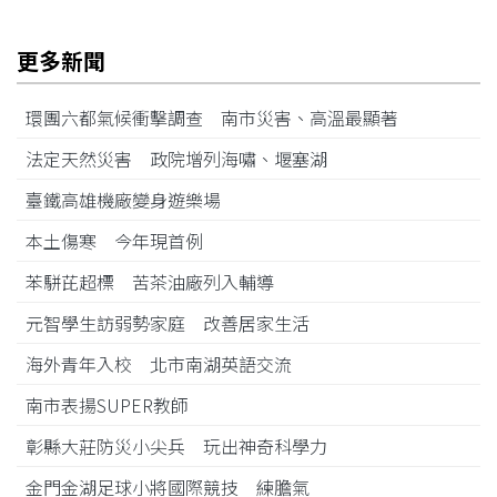
更多新聞
環團六都氣候衝擊調查 南市災害、高溫最顯著
法定天然災害 政院增列海嘯、堰塞湖
臺鐵高雄機廠變身遊樂場
本土傷寒 今年現首例
苯駢芘超標 苦茶油廠列入輔導
元智學生訪弱勢家庭 改善居家生活
海外青年入校 北市南湖英語交流
南市表揚SUPER教師
彰縣大莊防災小尖兵 玩出神奇科學力
金門金湖足球小將國際競技 練膽氣