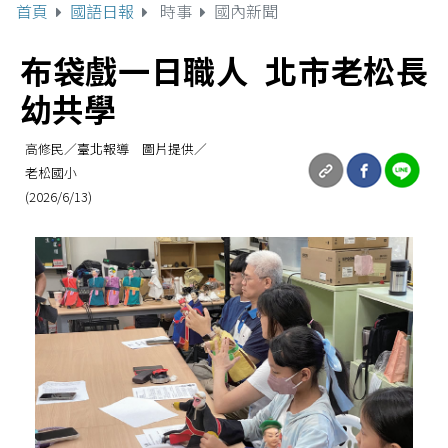
首頁
國語日報
時事
國內新聞
布袋戲一日職人 北市老松長
幼共學
高修民／臺北報導 圖片提供／
老松國小
(2026/6/13)