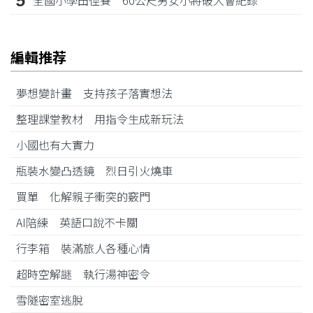
5
編輯推荐
夢想變計畫 支持孩子落實想法
整理課堂教材 用指令生成新玩法
小國也有大實力
瓶裝水變凸透鏡 烈日引火燒車
買單 化解親子衝突的竅門
AI陪練 英語口說不卡關
行李箱 裝滿旅人各種心情
超時空解謎 執行湯神密令
雪隧密室逃脫