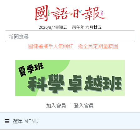
2026/8/7星期五 丙午年 六月廿五
國健署攜手人氣網紅 邀全民定期量腰圍
加入會員
｜
登入會員
選單 MENU