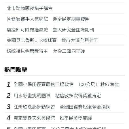
北市動物園夜貓子講古
國健署攜手人氣網紅 邀全民定期量腰圍
瘦瘦針可降罹癌風險 臺大研究登國際期刊
美國貝比魯斯U18棒球賽 桃市大溪全勝封王
總統接見金唐獎得主 允從三面向守護
熱門點擊
1
全國小學田徑賽最速王楊政偉 100公尺11秒87奪金
2
用水彩畫挑戰國際 粘信敏多次得獎獲肯定
3
江姸欣晚起步勤練習 全國田徑賽短跑奪金摘銅
4
農家變身天來美術館 推平民美學實踐
全國小學田徑賽 60公尺男女小將破大會紀錄