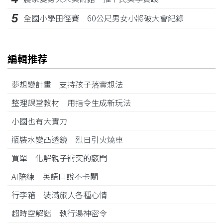
5
全國小學田徑賽 60公尺男女小將破大會紀錄
編輯推荐
夢想變計畫 支持孩子落實想法
整理課堂教材 用指令生成新玩法
小國也有大實力
瓶裝水變凸透鏡 烈日引火燒車
買單 化解親子衝突的竅門
AI陪練 英語口說不卡關
行李箱 裝滿旅人各種心情
超時空解謎 執行湯神密令