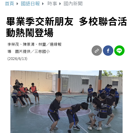
首頁
國語日報
時事
國內新聞
畢業季交新朋友 多校聯合活
動熱鬧登場
李榮茂、陳景清、林靈／連線報
導 圖片提供／三慈國小
(2026/6/13)