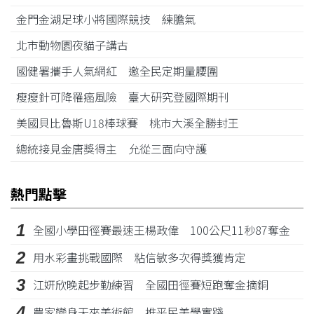
金門金湖足球小將國際競技 練膽氣
北市動物園夜貓子講古
國健署攜手人氣網紅 邀全民定期量腰圍
瘦瘦針可降罹癌風險 臺大研究登國際期刊
美國貝比魯斯U18棒球賽 桃市大溪全勝封王
總統接見金唐獎得主 允從三面向守護
熱門點擊
1
全國小學田徑賽最速王楊政偉 100公尺11秒87奪金
2
用水彩畫挑戰國際 粘信敏多次得獎獲肯定
3
江姸欣晚起步勤練習 全國田徑賽短跑奪金摘銅
4
農家變身天來美術館 推平民美學實踐