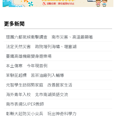
更多新聞
環團六都氣候衝擊調查 南市災害、高溫最顯著
法定天然災害 政院增列海嘯、堰塞湖
臺鐵高雄機廠變身遊樂場
本土傷寒 今年現首例
苯駢芘超標 苦茶油廠列入輔導
元智學生訪弱勢家庭 改善居家生活
海外青年入校 北市南湖英語交流
南市表揚SUPER教師
彰縣大莊防災小尖兵 玩出神奇科學力