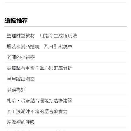
編輯推荐
整理課堂教材 用指令生成新玩法
瓶裝水變凸透鏡 烈日引火燒車
老師的小祕密
被撞擊有重影？當心眼眶底骨折
星星躍出海面
以鏡為師
札哈‧哈蒂結合環境打造綠建築
ＡＩ浪潮沖不垮的語言軟實力
煙霧裡的呼吸