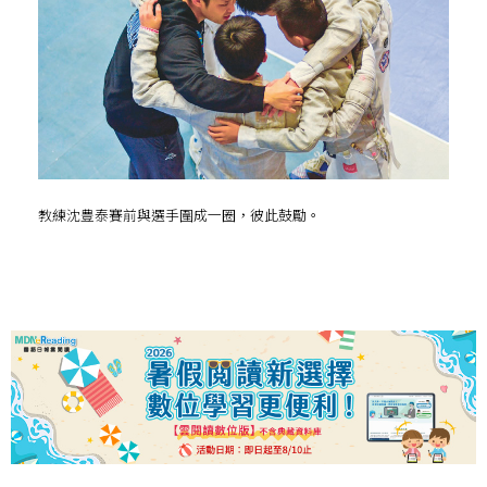
教練沈豊泰賽前與選手圍成一圈，彼此鼓勵。