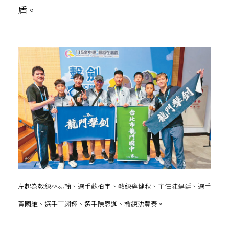
盾。
左起為教練林易翰、選手蘇柏宇、教練逄健秋、主任陳建廷、選手
黃國維、選手丁翊翔、選手陳恩迦、教練沈豊泰。