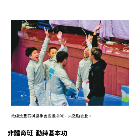
教練沈豊泰與選手會透過吶喊，來激勵彼此。
非體育班 勤練基本功