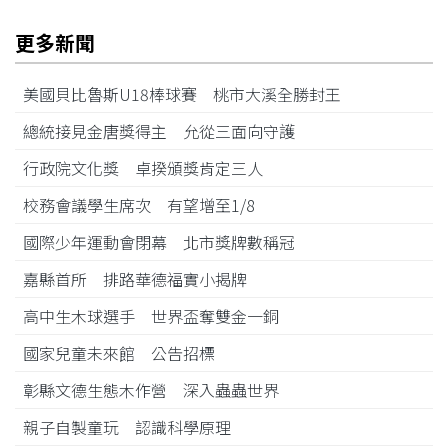
更多新聞
美國貝比魯斯U18棒球賽 桃市大溪全勝封王
總統接見金唐獎得主 允從三面向守護
行政院文化獎 卓揆頒獎肯定三人
校務會議學生席次 有望增至1/8
國際少年運動會閉幕 北市獎牌數稱冠
嘉縣首所 排路華德福實小揭牌
高中生木球選手 世界盃奪雙金一銅
國家兒童未來館 公告招標
彰縣文德生態木作營 深入蟲蟲世界
親子自製童玩 認識科學原理