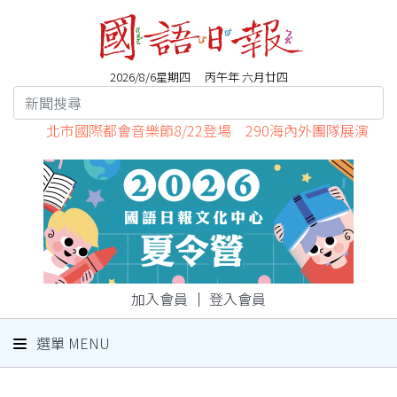
2026/8/6星期四 丙午年 六月廿四
北市國際都會音樂節8/22登場 290海內外團隊展演
加入會員
｜
登入會員
選單 MENU