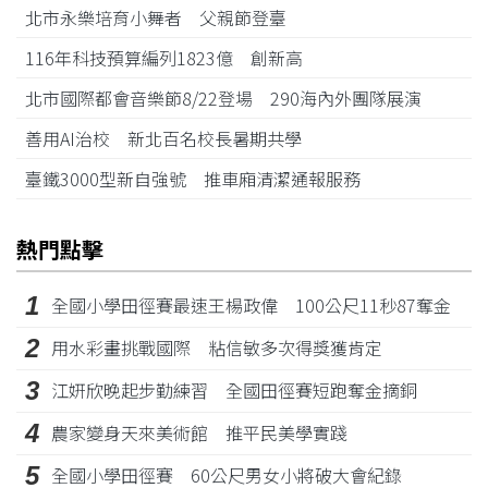
北市永樂培育小舞者 父親節登臺
116年科技預算編列1823億 創新高
北市國際都會音樂節8/22登場 290海內外團隊展演
善用AI治校 新北百名校長暑期共學
臺鐵3000型新自強號 推車廂清潔通報服務
熱門點擊
1
全國小學田徑賽最速王楊政偉 100公尺11秒87奪金
2
用水彩畫挑戰國際 粘信敏多次得獎獲肯定
3
江姸欣晚起步勤練習 全國田徑賽短跑奪金摘銅
4
農家變身天來美術館 推平民美學實踐
5
全國小學田徑賽 60公尺男女小將破大會紀錄