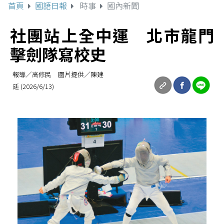
首頁
國語日報
時事
國內新聞
社團站上全中運 北市龍門
擊劍隊寫校史
報導／高修民 圖片提供／陳建
廷 (2026/6/13)