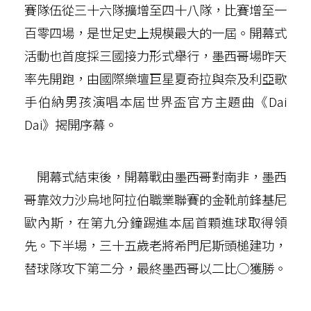
賽隊伍從三十六隊擴增至四十八隊，比賽增至一
百零四場，是世足史上規模最大的一屆。開幕式
活動也首度採三國接力形式舉行，墨西哥場昨天
率先開跑，由國際樂壇巨星夏奇拉與奈及利亞歌
手伯納男孩演唱本屆世界盃官方主題曲《Dai
Dai》揭開序幕。
開幕式結束後，開幕戰由墨西哥對南非，墨西
哥靠效力沙烏地阿拉伯職業聯賽的金靴前鋒基尼
歐內斯，在第九分鐘踢進本屆首顆進球取得領
先。下半場，三十五歲老將希門尼斯頭槌建功，
替球隊攻下第二分，最終墨西哥以二比○獲勝。