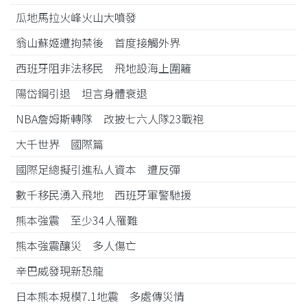
瓜地馬拉火峰火山大噴發
翁山蘇姬遭拘禁後 首度接觸外界
西班牙阻非法移民 飛地設海上圍籬
陽岱鋼引退 坦言身體衰退
NBA詹姆斯轉隊 改披七六人隊23戰袍
大千世界 國際篇
國際足總擬引進私人資本 遭反彈
數千移民湧入飛地 西班牙軍警馳援
熊本強震 至少34人罹難
熊本強震釀災 多人傷亡
辛巴威發現新恐龍
日本熊本規模7.1地震 多處傳災情