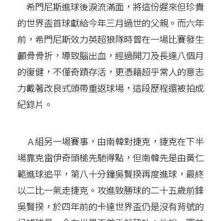
希門尼斯進球後淚流滿面，將這份遲來但珍貴
的世界盃首球獻給今年三月過世的父親。而六年
前，希門尼斯效力英超狼隊時曾在一場比賽發生
顱骨骨折，導致腦出血，經過開刀及長達八個月
的復健，不僅奇蹟存活，更憑藉超乎常人的意志
力戴著改良式頭帶重返球場，這段歷程還被拍成
紀錄片。
Ａ組另一場賽事，由南韓對捷克，捷克在下半
場靠克雷伊奇頭槌先馳得點，但南韓先是由黃仁
範進球追平，第八十分鐘吳賢揆再度進球，最終
以二比一氣走捷克。攻進致勝球的二十五歲前鋒
吳賢揆，於四年前的卡達世界盃仍是沒有背號的