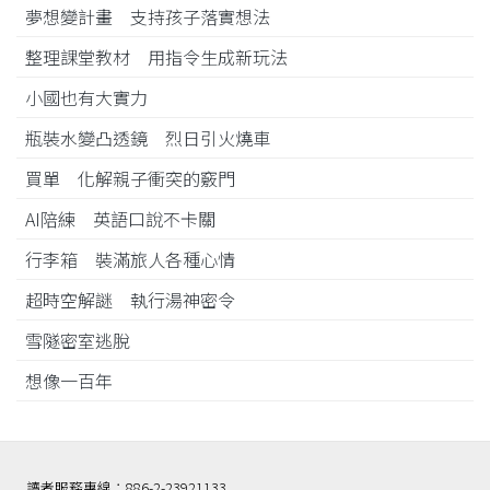
夢想變計畫 支持孩子落實想法
整理課堂教材 用指令生成新玩法
小國也有大實力
瓶裝水變凸透鏡 烈日引火燒車
買單 化解親子衝突的竅門
AI陪練 英語口說不卡關
行李箱 裝滿旅人各種心情
超時空解謎 執行湯神密令
雪隧密室逃脫
想像一百年
讀者服務專線：886-2-23921133