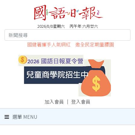
2026/8/8星期六 丙午年 六月廿六
國健署攜手人氣網紅 邀全民定期量腰圍
加入會員
｜
登入會員
選單 MENU