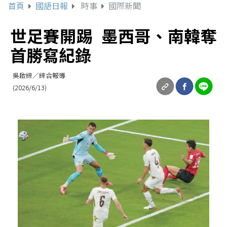
首頁
國語日報
時事
國際新聞
世足賽開踢 墨西哥、南韓奪
首勝寫紀錄
吳啟綜／綜合報導
(2026/6/13)