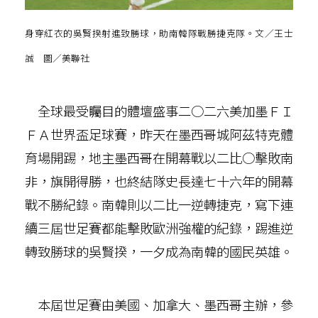
身穿紅衣的吳賢揆射進致勝球，助南韓隊戰勝捷克隊。文／王士
誠 圖／美聯社
全球最受矚目的體壇盛事二○二六美加墨ＦＩ
ＦＡ世界盃足球賽，昨天在墨西哥城阿茲特克體
育場開踢，地主墨西哥在開幕戰以二比○擊敗南
非，旗開得勝，也終結隊史長達七十六年的開幕
戰不勝紀錄。南韓則以二比一逆轉捷克，寫下連
續三屆世足賽都能擊敗歐洲強權的紀錄，踢進逆
轉致勝球的吳賢揆，一夕成為南韓的國民英雄。
本屆世足賽由美國、加拿大、墨西哥主辦，參