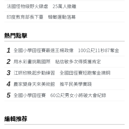
法國怪物級野火肆虐 25萬人撤離
印度教育部長下臺 蟑螂運動落幕
熱門點擊
1
全國小學田徑賽最速王楊政偉 100公尺11秒87奪金
2
用水彩畫挑戰國際 粘信敏多次得獎獲肯定
3
江姸欣晚起步勤練習 全國田徑賽短跑奪金摘銅
4
農家變身天來美術館 推平民美學實踐
5
全國小學田徑賽 60公尺男女小將破大會紀錄
編輯推荐