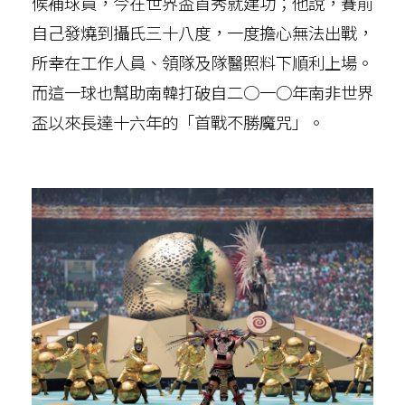
候補球員，今在世界盃首秀就建功；他說，賽前
自己發燒到攝氏三十八度，一度擔心無法出戰，
所幸在工作人員、領隊及隊醫照料下順利上場。
而這一球也幫助南韓打破自二○一○年南非世界
盃以來長達十六年的「首戰不勝魔咒」。