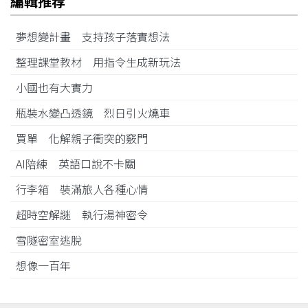
編輯推荐
夢想變計畫 支持孩子落實想法
整理課堂教材 用指令生成新玩法
小國也有大實力
瓶裝水變凸透鏡 烈日引火燒車
買單 化解親子衝突的竅門
AI陪練 英語口說不卡關
行李箱 裝滿旅人各種心情
超時空解謎 執行湯神密令
雪隧密室逃脫
想像一百年