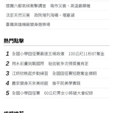
環團六都氣候衝擊調查 南市災害、高溫最顯著
法定天然災害 政院增列海嘯、堰塞湖
臺鐵高雄機廠變身遊樂場
熱門點擊
1
全國小學田徑賽最速王楊政偉 100公尺11秒87奪金
2
用水彩畫挑戰國際 粘信敏多次得獎獲肯定
3
江姸欣晚起步勤練習 全國田徑賽短跑奪金摘銅
4
農家變身天來美術館 推平民美學實踐
5
全國小學田徑賽 60公尺男女小將破大會紀錄