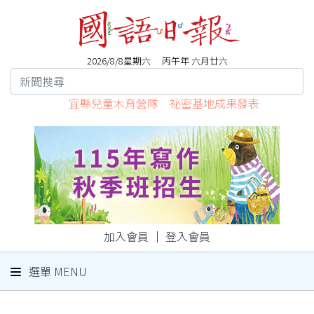
2026/8/8星期六 丙午年 六月廿六
宜縣兒童木育營隊 祕密基地成果發表
加入會員
｜
登入會員
選單 MENU