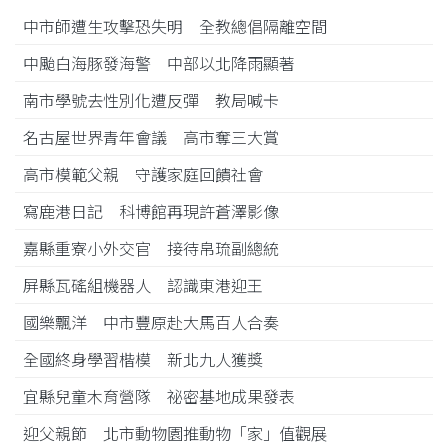
中市師遭生攻擊恐失明 全教總倡隔離空間
中颱白海豚發海警 中部以北降雨顯著
南市學號去性別化遭反彈 教局喊卡
名古屋世界青年會議 高市奪三大賞
高市模範父親 守護家庭回饋社會
寫鹿港日記 科博館再現許蒼澤影像
嘉縣重寮小外交官 接待帛琉副總統
屏縣瓦磘組機器人 認識東港迎王
國樂飄洋 中市豐原赴大馬百人合奏
全國終身學習楷模 新北九人獲獎
宜縣兒童木育營隊 祕密基地成果發表
迎父親節 北市動物園推動物「家」值觀展