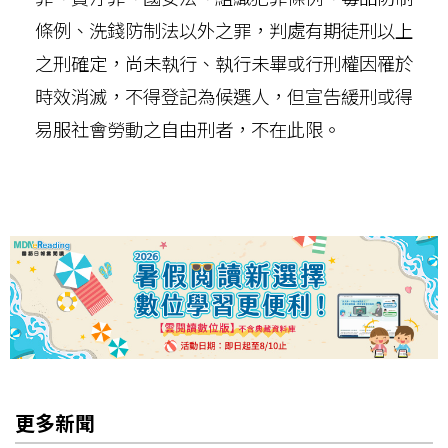
條例、洗錢防制法以外之罪，判處有期徒刑以上
之刑確定，尚未執行、執行未畢或行刑權因罹於
時效消滅，不得登記為候選人，但宣告緩刑或得
易服社會勞動之自由刑者，不在此限。
更多新聞