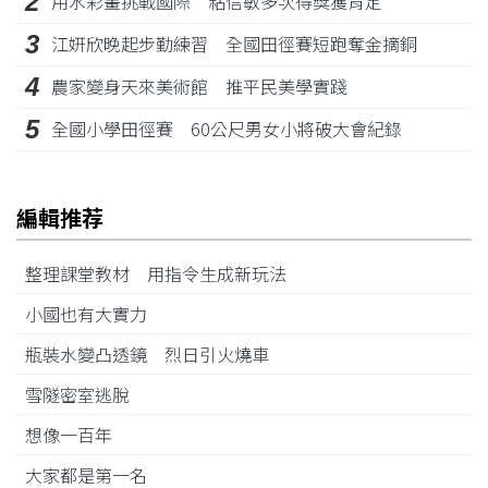
2
用水彩畫挑戰國際 粘信敏多次得獎獲肯定
3
江姸欣晚起步勤練習 全國田徑賽短跑奪金摘銅
4
農家變身天來美術館 推平民美學實踐
5
全國小學田徑賽 60公尺男女小將破大會紀錄
編輯推荐
整理課堂教材 用指令生成新玩法
小國也有大實力
瓶裝水變凸透鏡 烈日引火燒車
雪隧密室逃脫
想像一百年
大家都是第一名