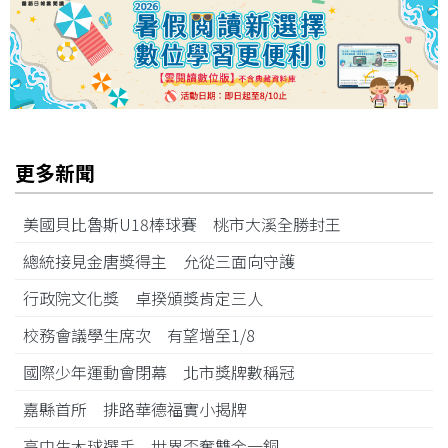
更多新聞
美國貝比魯斯U18棒球賽 桃市大溪全勝封王
總統接見金唐獎得主 允從三面向守護
行政院文化獎 卓揆頒獎肯定三人
校務會議學生席次 有望增至1/8
國際少年運動會閉幕 北市獎牌數稱冠
嘉縣首所 排路華德福實小揭牌
高中生木球選手 世界盃奪雙金一銅