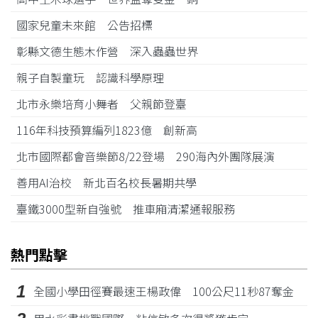
國家兒童未來館 公告招標
彰縣文德生態木作營 深入蟲蟲世界
親子自製童玩 認識科學原理
北市永樂培育小舞者 父親節登臺
116年科技預算編列1823億 創新高
北市國際都會音樂節8/22登場 290海內外團隊展演
善用AI治校 新北百名校長暑期共學
臺鐵3000型新自強號 推車廂清潔通報服務
熱門點擊
1
全國小學田徑賽最速王楊政偉 100公尺11秒87奪金