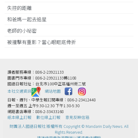
失控的距離
和爸媽一起去追星
老師的小祕密
被撞擊有重影？當心眼眶底骨折
讀者服務專線：886-2-23921133
圖書門市專線：886-2-23921133轉1108
國語日報社址：台北市100中正區福州街二號
本社交通資訊️
網站地圖
日報、週刊、中學生報訂閱專線：886-2-23412448
週一至週五 上午9:30-12:30 下午1:30-5:30
網路書店專線：886-2-33433168
紙本線上訂報
數位線上訂報
意見反映信箱
財團法人國語日報社 版權所有 Copyright © Mandarin Daily News. All
Rights Reserved.
建議使用最新瀏覽器以獲得最佳體驗