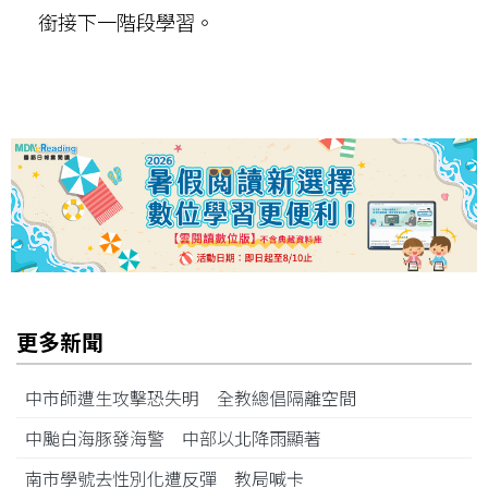
銜接下一階段學習。
更多新聞
中市師遭生攻擊恐失明 全教總倡隔離空間
中颱白海豚發海警 中部以北降雨顯著
南市學號去性別化遭反彈 教局喊卡