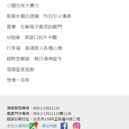
小國也有大實力
瓶裝水變凸透鏡 烈日引火燒車
買單 化解親子衝突的竅門
AI陪練 英語口說不卡關
行李箱 裝滿旅人各種心情
超時空解謎 執行湯神密令
雪隧密室逃脫
想像一百年
讀者服務專線：886-2-23921133
圖書門市專線：886-2-23921133轉1108
國語日報社址：台北市100中正區福州街二號
本社交通資訊️
網站地圖