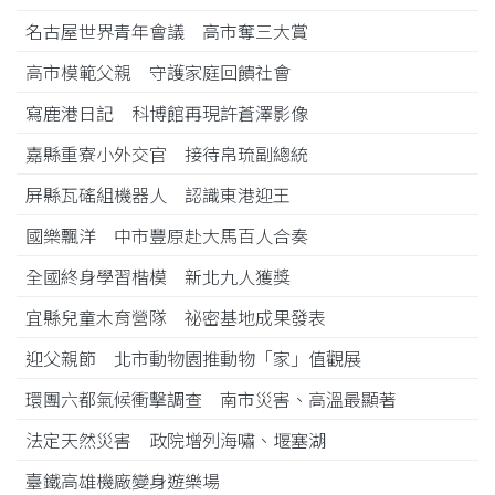
名古屋世界青年會議 高市奪三大賞
高市模範父親 守護家庭回饋社會
寫鹿港日記 科博館再現許蒼澤影像
嘉縣重寮小外交官 接待帛琉副總統
屏縣瓦磘組機器人 認識東港迎王
國樂飄洋 中市豐原赴大馬百人合奏
全國終身學習楷模 新北九人獲獎
宜縣兒童木育營隊 祕密基地成果發表
迎父親節 北市動物園推動物「家」值觀展
環團六都氣候衝擊調查 南市災害、高溫最顯著
法定天然災害 政院增列海嘯、堰塞湖
臺鐵高雄機廠變身遊樂場