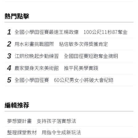
熱門點擊
1
全國小學田徑賽最速王楊政偉 100公尺11秒87奪金
2
用水彩畫挑戰國際 粘信敏多次得獎獲肯定
3
江姸欣晚起步勤練習 全國田徑賽短跑奪金摘銅
4
農家變身天來美術館 推平民美學實踐
5
全國小學田徑賽 60公尺男女小將破大會紀錄
編輯推荐
夢想變計畫 支持孩子落實想法
整理課堂教材 用指令生成新玩法