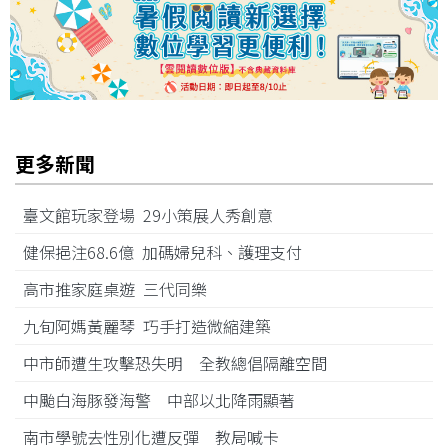
更多新聞
臺文館玩家登場 29小策展人秀創意
健保挹注68.6億 加碼婦兒科、護理支付
高市推家庭桌遊 三代同樂
九旬阿媽黃麗琴 巧手打造微縮建築
中市師遭生攻擊恐失明 全教總倡隔離空間
中颱白海豚發海警 中部以北降雨顯著
南市學號去性別化遭反彈 教局喊卡