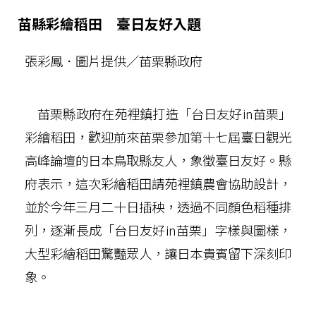
苗縣彩繪稻田 臺日友好入題
張彩鳳．圖片提供／苗栗縣政府
苗栗縣政府在苑裡鎮打造「台日友好in苗栗」
彩繪稻田，歡迎前來苗栗參加第十七屆臺日觀光
高峰論壇的日本鳥取縣友人，象徵臺日友好。縣
府表示，這次彩繪稻田請苑裡鎮農會協助設計，
並於今年三月二十日插秧，透過不同顏色稻種排
列，逐漸長成「台日友好in苗栗」字樣與圖樣，
大型彩繪稻田驚豔眾人，讓日本貴賓留下深刻印
象。