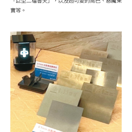
「巨型二檔魯夫」，以及超可愛的喬巴、惡魔果
實等。