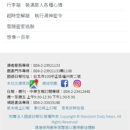
行李箱 裝滿旅人各種心情
超時空解謎 執行湯神密令
雪隧密室逃脫
想像一百年
讀者服務專線：886-2-23921133
圖書門市專線：886-2-23921133轉1108
國語日報社址：台北市100中正區福州街二號
本社交通資訊️
網站地圖
日報、週刊、中學生報訂閱專線：886-2-23412448
週一至週五 上午9:30-12:30 下午1:30-5:30
網路書店專線：886-2-33433168
紙本線上訂報
數位線上訂報
意見反映信箱
財團法人國語日報社 版權所有 Copyright © Mandarin Daily News. All
Rights Reserved.
建議使用最新瀏覽器以獲得最佳體驗