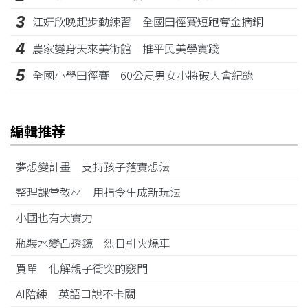
3
江姸欣晚起步勤練習 全國田徑賽短跑奪金摘銅
4
農家變身天來美術館 推平民美學實踐
5
全國小學田徑賽 60公尺男女小將破大會紀錄
編輯推荐
夢想變計畫 支持孩子落實想法
整理課堂教材 用指令生成新玩法
小國也有大實力
瓶裝水變凸透鏡 烈日引火燒車
買單 化解親子衝突的竅門
AI陪練 英語口說不卡關