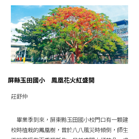
屏縣玉田國小 鳳凰花火紅盛開
莊舒仲
畢業季到來，屏東縣玉田國小校門口有一顆建
校時植栽的鳳凰樹，曾於八八風災時傾倒，師生