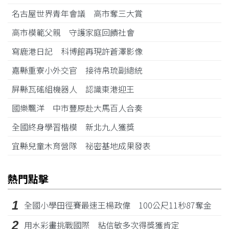
名古屋世界青年會議 高市奪三大賞
高市模範父親 守護家庭回饋社會
寫鹿港日記 科博館再現許蒼澤影像
嘉縣重寮小外交官 接待帛琉副總統
屏縣瓦磘組機器人 認識東港迎王
國樂飄洋 中市豐原赴大馬百人合奏
全國終身學習楷模 新北九人獲獎
宜縣兒童木育營隊 祕密基地成果發表
熱門點擊
1
全國小學田徑賽最速王楊政偉 100公尺11秒87奪金
2
用水彩畫挑戰國際 粘信敏多次得獎獲肯定