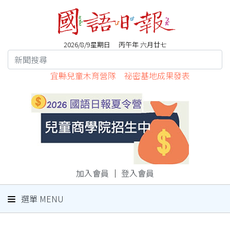
2026/8/9星期日 丙午年 六月廿七
宜縣兒童木育營隊 祕密基地成果發表
加入會員
｜
登入會員
選單 MENU