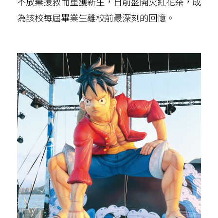
不放棄援救而重獲新生，日前盛開火紅花朵，成
為該校每屆畢業生離校前最深刻的回憶。