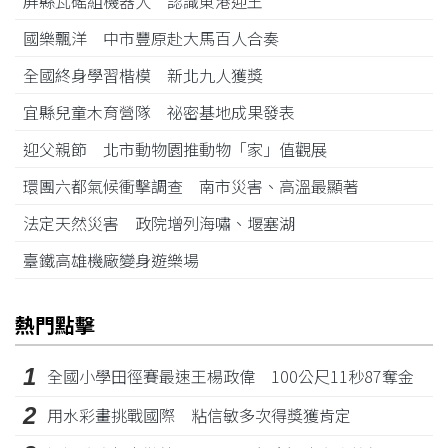
屏縣瓦磘組機器人 認識東港迎王
國樂飄洋 中市豐原赴大馬百人合奏
全國終身學習楷模 新北九人獲獎
宜縣兒童木育營隊 祕密基地成果發表
迎父親節 北市動物園推動物「家」值觀展
環團六都氣候衝擊調查 南市災害、高溫最顯著
法定天然災害 政院增列海嘯、堰塞湖
臺鐵高雄機廠變身遊樂場
熱門點擊
1
全國小學田徑賽最速王楊政偉 100公尺11秒87奪金
2
用水彩畫挑戰國際 粘信敏多次得獎獲肯定