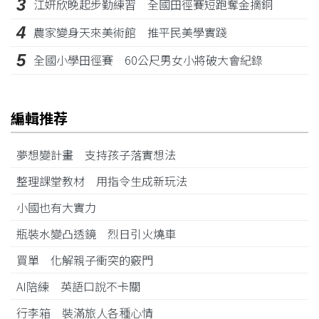
3
江姸欣晚起步勤練習 全國田徑賽短跑奪金摘銅
4
農家變身天來美術館 推平民美學實踐
5
全國小學田徑賽 60公尺男女小將破大會紀錄
編輯推荐
夢想變計畫 支持孩子落實想法
整理課堂教材 用指令生成新玩法
小國也有大實力
瓶裝水變凸透鏡 烈日引火燒車
買單 化解親子衝突的竅門
AI陪練 英語口說不卡關
行李箱 裝滿旅人各種心情