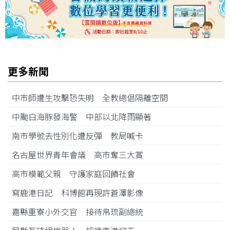
更多新聞
中市師遭生攻擊恐失明 全教總倡隔離空間
中颱白海豚發海警 中部以北降雨顯著
南市學號去性別化遭反彈 教局喊卡
名古屋世界青年會議 高市奪三大賞
高市模範父親 守護家庭回饋社會
寫鹿港日記 科博館再現許蒼澤影像
嘉縣重寮小外交官 接待帛琉副總統