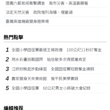
環團六都氣候衝擊調查 南市災害、高溫最顯著
法定天然災害 政院增列海嘯、堰塞湖
臺鐵高雄機廠變身遊樂場
熱門點擊
1
全國小學田徑賽最速王楊政偉 100公尺11秒87奪金
2
用水彩畫挑戰國際 粘信敏多次得獎獲肯定
3
江姸欣晚起步勤練習 全國田徑賽短跑奪金摘銅
4
農家變身天來美術館 推平民美學實踐
5
全國小學田徑賽 60公尺男女小將破大會紀錄
編輯推荐