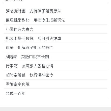
夢想變計畫 支持孩子落實想法
整理課堂教材 用指令生成新玩法
小國也有大實力
瓶裝水變凸透鏡 烈日引火燒車
買單 化解親子衝突的竅門
AI陪練 英語口說不卡關
行李箱 裝滿旅人各種心情
超時空解謎 執行湯神密令
雪隧密室逃脫
想像一百年