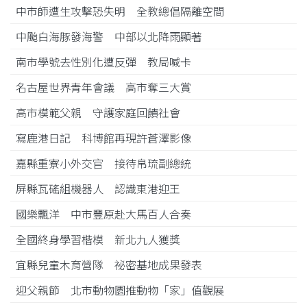
中市師遭生攻擊恐失明 全教總倡隔離空間
中颱白海豚發海警 中部以北降雨顯著
南市學號去性別化遭反彈 教局喊卡
名古屋世界青年會議 高市奪三大賞
高市模範父親 守護家庭回饋社會
寫鹿港日記 科博館再現許蒼澤影像
嘉縣重寮小外交官 接待帛琉副總統
屏縣瓦磘組機器人 認識東港迎王
國樂飄洋 中市豐原赴大馬百人合奏
全國終身學習楷模 新北九人獲獎
宜縣兒童木育營隊 祕密基地成果發表
迎父親節 北市動物園推動物「家」值觀展