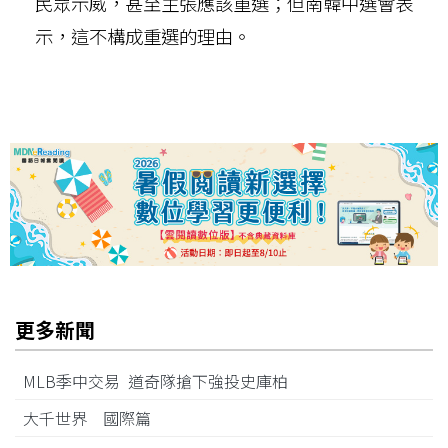
民眾示威，甚至主張應該重選；但南韓中選會表
示，這不構成重選的理由。
更多新聞
MLB季中交易 道奇隊搶下強投史庫柏
大千世界 國際篇