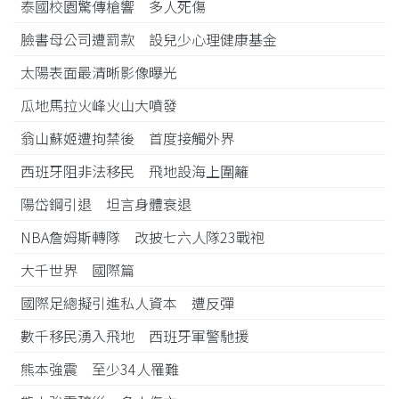
泰國校園驚傳槍響 多人死傷
臉書母公司遭罰款 設兒少心理健康基金
太陽表面最清晰影像曝光
瓜地馬拉火峰火山大噴發
翁山蘇姬遭拘禁後 首度接觸外界
西班牙阻非法移民 飛地設海上圍籬
陽岱鋼引退 坦言身體衰退
NBA詹姆斯轉隊 改披七六人隊23戰袍
大千世界 國際篇
國際足總擬引進私人資本 遭反彈
數千移民湧入飛地 西班牙軍警馳援
熊本強震 至少34人罹難