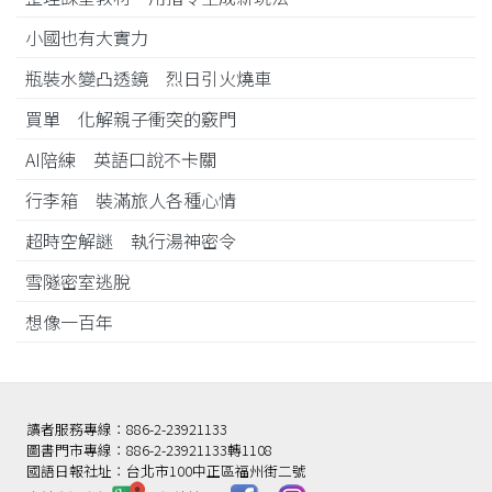
小國也有大實力
瓶裝水變凸透鏡 烈日引火燒車
買單 化解親子衝突的竅門
AI陪練 英語口說不卡關
行李箱 裝滿旅人各種心情
超時空解謎 執行湯神密令
雪隧密室逃脫
想像一百年
讀者服務專線：886-2-23921133
圖書門市專線：886-2-23921133轉1108
國語日報社址：台北市100中正區福州街二號