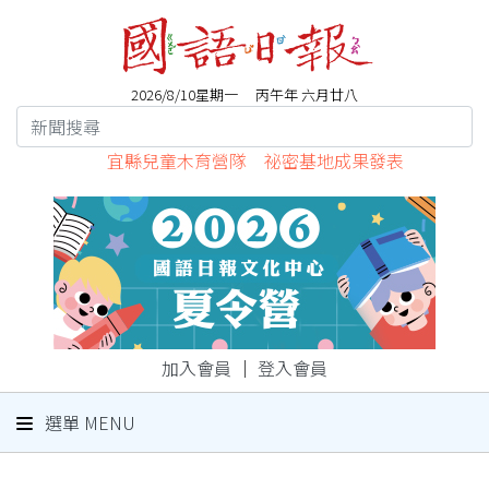
2026/8/10星期一 丙午年 六月廿八
宜縣兒童木育營隊 祕密基地成果發表
加入會員
｜
登入會員
選單 MENU