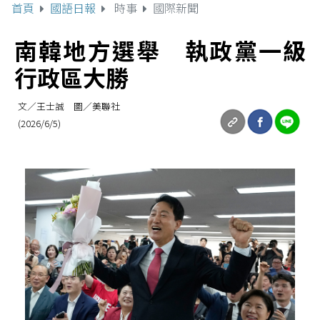
首頁
國語日報
時事
國際新聞
南韓地方選舉 執政黨一級
行政區大勝
文／王士誠 圖／美聯社
(2026/6/5)