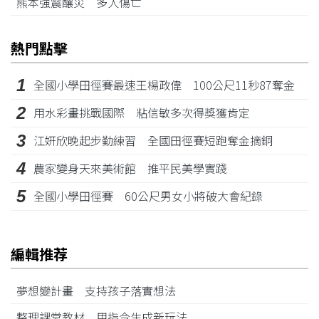
熊本強震釀災 多人傷亡
熱門點擊
1
全國小學田徑賽最速王楊政偉 100公尺11秒87奪金
2
用水彩畫挑戰國際 粘信敏多次得獎獲肯定
3
江姸欣晚起步勤練習 全國田徑賽短跑奪金摘銅
4
農家變身天來美術館 推平民美學實踐
5
全國小學田徑賽 60公尺男女小將破大會紀錄
編輯推荐
夢想變計畫 支持孩子落實想法
整理課堂教材 用指令生成新玩法