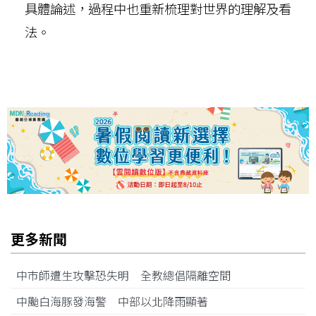
具體論述，過程中也重新梳理對世界的理解及看
法。
更多新聞
中市師遭生攻擊恐失明 全教總倡隔離空間
中颱白海豚發海警 中部以北降雨顯著