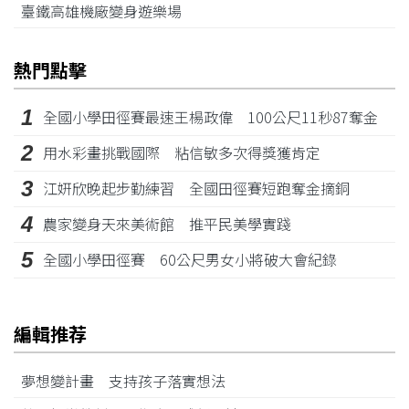
臺鐵高雄機廠變身遊樂場
熱門點擊
1
全國小學田徑賽最速王楊政偉 100公尺11秒87奪金
2
用水彩畫挑戰國際 粘信敏多次得獎獲肯定
3
江姸欣晚起步勤練習 全國田徑賽短跑奪金摘銅
4
農家變身天來美術館 推平民美學實踐
5
全國小學田徑賽 60公尺男女小將破大會紀錄
編輯推荐
夢想變計畫 支持孩子落實想法