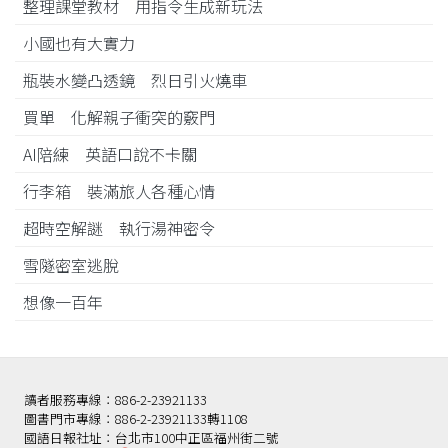
整理課堂教材 用指令生成新玩法
小國也有大實力
瓶裝水變凸透鏡 烈日引火燒車
買單 化解親子衝突的竅門
AI陪練 英語口說不卡關
行李箱 裝滿旅人各種心情
超時空解謎 執行湯神密令
雪隧密室逃脫
想像一百年
讀者服務專線：886-2-23921133
圖書門市專線：886-2-23921133轉1108
國語日報社址：台北市100中正區福州街二號