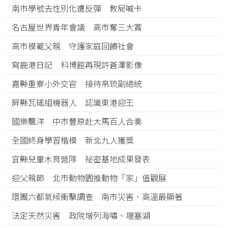
南市學號去性別化遭反彈 教局喊卡
名古屋世界青年會議 高市奪三大賞
高市模範父親 守護家庭回饋社會
寫鹿港日記 科博館再現許蒼澤影像
嘉縣重寮小外交官 接待帛琉副總統
屏縣瓦磘組機器人 認識東港迎王
國樂飄洋 中市豐原赴大馬百人合奏
全國終身學習楷模 新北九人獲獎
宜縣兒童木育營隊 祕密基地成果發表
迎父親節 北市動物園推動物「家」值觀展
環團六都氣候衝擊調查 南市災害、高溫最顯著
法定天然災害 政院增列海嘯、堰塞湖