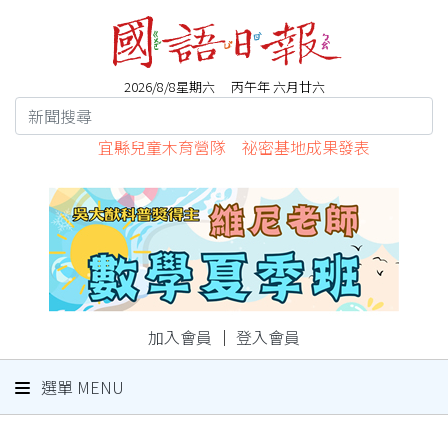
2026/8/8星期六 丙午年 六月廿六
宜縣兒童木育營隊 祕密基地成果發表
加入會員
｜
登入會員
選單 MENU