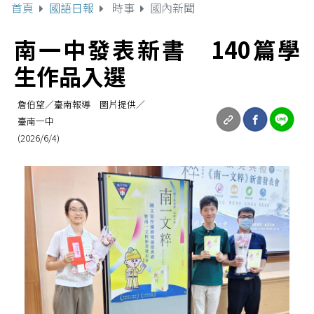
首頁
國語日報
時事
國內新聞
南一中發表新書 140篇學
生作品入選
詹伯望／臺南報導 圖片提供／
臺南一中
(2026/6/4)